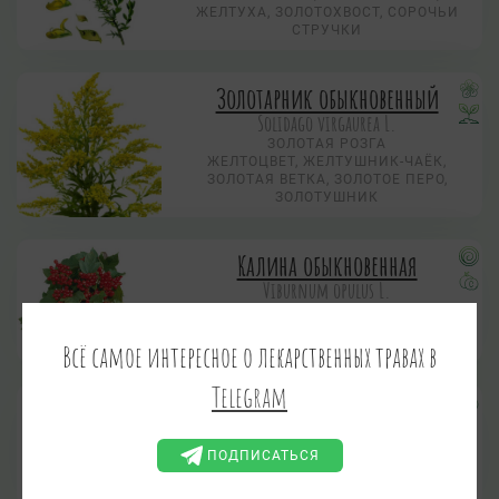
ЖЕЛТУХА, ЗОЛОТОХВОСТ, СОРОЧЬИ
СТРУЧКИ
Золотарник обыкновенный
Solidago virgaurea L.
ЗОЛОТАЯ РОЗГА
ЖЕЛТОЦВЕТ, ЖЕЛТУШНИК-ЧАЁК,
ЗОЛОТАЯ ВЕТКА, ЗОЛОТОЕ ПЕРО,
ЗОЛОТУШНИК
Калина обыкновенная
Viburnum opulus L.
КАЛИНА КРАСНАЯ
Всё самое интересное о лекарственных травах в
Telegram
Картофель
Solatium tuberosum L.
ПОДПИСАТЬСЯ
КАРТОШКА