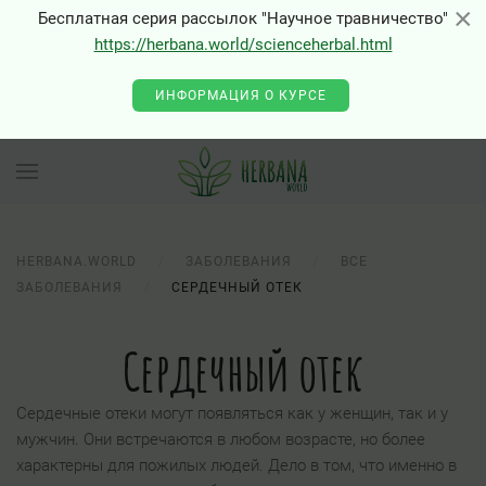
×
×
Бесплатная серия рассылок "Научное травничество"
https://herbana.world/scienceherbal.html
ИНФОРМАЦИЯ О КУРСЕ
HERBANA.WORLD
ЗАБОЛЕВАНИЯ
ВСЕ
ЗАБОЛЕВАНИЯ
СЕРДЕЧНЫЙ ОТЕК
Сердечный отек
Сердечные отеки могут появляться как у женщин, так и у
мужчин. Они встречаются в любом возрасте, но более
характерны для пожилых людей. Дело в том, что именно в