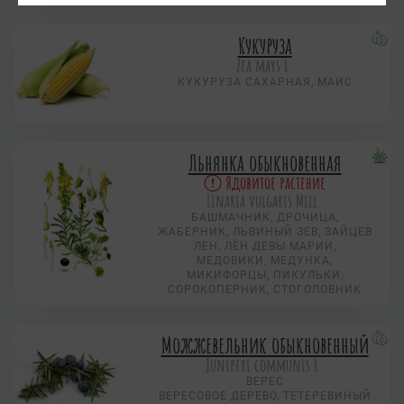
Кукуруза
Zea mays L.
КУКУРУЗА САХАРНАЯ, МАИС
Льнянка обыкновенная
Ядовитое растение
Linaria vulgaris Mill.
БАШМАЧНИК, ДРОЧИЦА,
ЖАБЕРНИК, ЛЬВИНЫЙ ЗЕВ, ЗАЙЦЕВ
ЛЕН, ЛЁН ДЕВЫ МАРИИ,
МЕДОВИКИ, МЕДУНКА,
МИКИФОРЦЫ, ПИКУЛЬКИ,
СОРОКОПЕРНИК, СТОГОЛОВНИК
Можжевельник обыкновенный
Juniperi communis L.
ВЕРЕС
ВЕРЕСОВОЕ ДЕРЕВО, ТЕТЕРЕВИНЫЙ