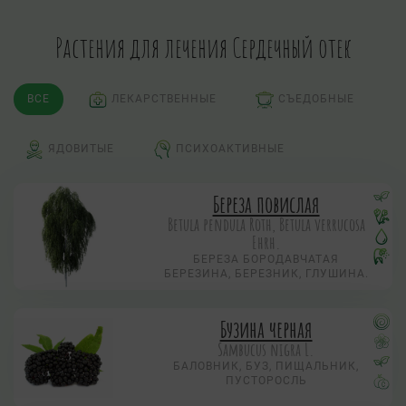
Растения для лечения Сердечный отек
ВСЕ
ЛЕКАРСТВЕННЫЕ
СЪЕДОБНЫЕ
ЯДОВИТЫЕ
ПСИХОАКТИВНЫЕ
Береза повислая
Betula pendula Roth, Betula verrucosa
Ehrh.
БЕРЕЗА БОРОДАВЧАТАЯ
БЕРЕЗИНА, БЕРЕЗНИК, ГЛУШИНА.
Бузина черная
Sambucus nigra L.
БАЛОВНИК, БУЗ, ПИЩАЛЬНИК,
ПУСТОРОСЛЬ