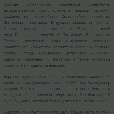
природе органическое химическое соединение,
вырабатываемое многочисленными видами растений,
особенно из подсемейства Сельдерейных семейства
Зонтичные и подтрибы Цитрусовых семейства Рутовые.
Например, бергаптен был извлечен из 24 видов растений
рода Борщевик в семействе Зонтичные. В семействе
Рутовые различные виды цитрусовых содержат
значительное количество бергаптена особенно растение
группы Папеда, называемое Цитрусовой микрантой,
Бергамот оранжевый (C. bergamia), а также некоторые
сорта лайма и горького апельсина.
Бергаптен принадлежит к классу химических соединений,
известных как фуранокумарины . В 1834 году Кальбруннер
выделил 5-метоксипсорален из эфирного масла бергамота
отсюда и общее название «бергаптен». Это был первый
фуранокумарин, который был выделен и идентифицирован.
Бергаптен помогает коже поглощать больше света, поэтому