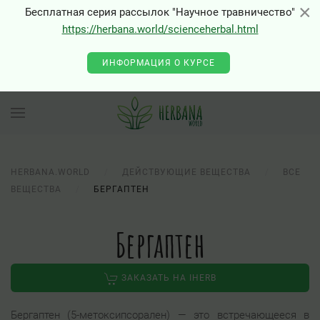
×
×
Бесплатная серия рассылок "Научное травничество"
https://herbana.world/scienceherbal.html
ИНФОРМАЦИЯ О КУРСЕ
HERBANA.WORLD
ДЕЙСТВУЮЩИЕ ВЕЩЕСТВА
ВСЕ
ВЕЩЕСТВА
БЕРГАПТЕН
Бергаптен
ЗАКАЗАТЬ НА IHERB
Бергаптен (5-метоксипсорален) — это встречающееся в