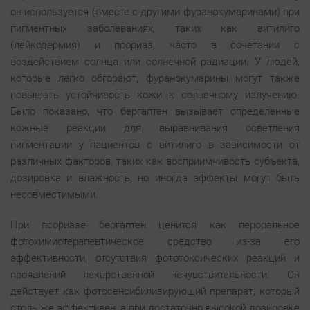
он используется (вместе с другими фуранокумаринами) при
пигментных заболеваниях, таких как витилиго
(лейкодермия) и псориаз, часто в сочетании с
воздействием солнца или солнечной радиации. У людей,
которые легко обгорают, фуранокумарины могут также
повышать устойчивость кожи к солнечному излучению.
Было показано, что бергаптен вызывает определенные
кожные реакции для выравнивания осветления
пигментации у пациентов с витилиго в зависимости от
различных факторов, таких как восприимчивость субъекта,
дозировка и влажность, но иногда эффекты могут быть
несовместимыми.
При псориазе бергаптен ценится как пероральное
фотохимиотерапевтическое средство из-за его
эффективности, отсутствия фототоксических реакций и
проявлений лекарственной нечувствительности. Он
действует как фотосенсибилизирующий препарат, который
столь же эффективен, а при достаточно высокой дозировке