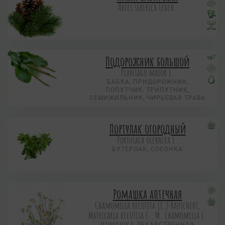
Abies sibirica Ledeb.
Подорожник большой
Plantago major L.
БАБКА, ПРИДОРОЖНИК,
ПОПУТЧИК, ТРИПУТНИК,
СЕМИЖИЛЬНИК, ЧИРЬЕВАЯ ТРАВА
Портулак огородный
Portulaca oleracea L.
БУТЕРЛАК, СОСОНКА
Ромашка аптечная
Chamomilla recutita (L.) Rauschert,
Matricaria recutita L., M. chamomilla L.
РОМАШКА ЛЕКАРСТВЕННАЯ