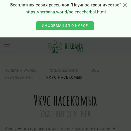
×
×
Бесплатная серия рассылок "Научное травничество"
https://herbana.world/scienceherbal.html
ИНФОРМАЦИЯ О КУРСЕ
HERBANA.WORLD
ЗАБОЛЕВАНИЯ
ВСЕ
ЗАБОЛЕВАНИЯ
УКУС НАСЕКОМЫХ
Укус насекомых
Ужаление ос и пчёл
Укусы — это сдавливание челюстями мягких тканей. В