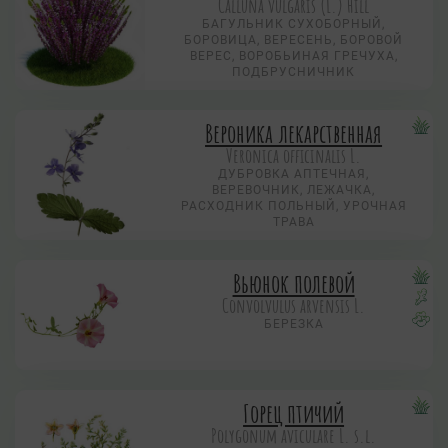
Calluna vulgaris (L.) Hill
БАГУЛЬНИК СУХОБОРНЫЙ,
БОРОВИЦА, ВЕРЕСЕНЬ, БОРОВОЙ
ВЕРЕС, ВОРОБЬИНАЯ ГРЕЧУХА,
ПОДБРУСНИЧНИК
Вероника лекарственная
Veronica officinalis L.
ДУБРОВКА АПТЕЧНАЯ,
ВЕРЕВОЧНИК, ЛЕЖАЧКА,
РАСХОДНИК ПОЛЬНЫЙ, УРОЧНАЯ
ТРАВА
Вьюнок полевой
Convolvulus arvensis L.
БЕРЕЗКА
Горец птичий
Polygonum aviculare L. s.l.