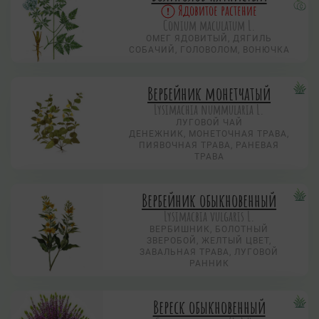
Ядовитое растение
Conium maculatum L.
ОМЕГ ЯДОВИТЫЙ, ДЯГИЛЬ
СОБАЧИЙ, ГОЛОВОЛОМ, ВОНЮЧКА
Вербейник монетчатый
Lysimachia nummularia L.
ЛУГОВОЙ ЧАЙ
ДЕНЕЖНИК, МОНЕТОЧНАЯ ТРАВА,
ПИЯВОЧНАЯ ТРАВА, РАНЕВАЯ
ТРАВА
Вербейник обыкновенный
Lysimacbia vulgaris L.
ВЕРБИШНИК, БОЛОТНЫЙ
ЗВЕРОБОЙ, ЖЕЛТЫЙ ЦВЕТ,
ЗАВАЛЬНАЯ ТРАВА, ЛУГОВОЙ
РАННИК
Вереск обыкновенный