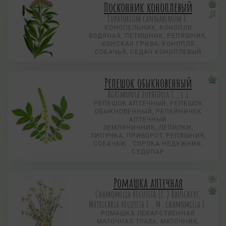
Посконник коноплевый
Eupatorium cannabinum L.
КОНОПЕЛЬНИК, КОНОПЛЯ
ВОДЯНАЯ, ПЕТИШНИК, РЕПЯШНИК,
КОНСКАЯ ГРИВА, КОНОПЛЯ
СОБАЧЬЯ, СЕДАЧ КОНОПЛЕВЫЙ
Репешок обыкновенный
Agrimonia eupatoria L., s.l
РЕПЕШОК АПТЕЧНЫЙ, РЕПЕШОК
ОБЫКНОВЕННЫЙ, РЕПЕЙНИЧЕК
АПТЕЧНЫЙ
ЗЕМЛЯНИЧНИК, ЛЕПИЛКИ,
ЛИПУЧКА, ПРИВОРОТ, РЕПЯШНИК,
СОБАЧКИ, , СОРОКА-НЕДУЖНИК,
СУДОПАР
Ромашка аптечная
Chamomilla recutita (L.) Rauschert,
Matricaria recutita L., M. chamomilla L.
РОМАШКА ЛЕКАРСТВЕННАЯ
МАТОЧНАЯ ТРАВА, МАТОЧНИК,