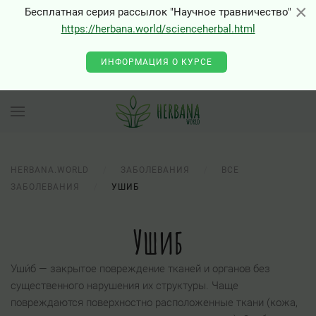
×
×
Бесплатная серия рассылок "Научное травничество"
https://herbana.world/scienceherbal.html
ИНФОРМАЦИЯ О КУРСЕ
HERBANA.WORLD
ЗАБОЛЕВАНИЯ
ВСЕ
ЗАБОЛЕВАНИЯ
УШИБ
Ушиб
Уши́б — закрытое повреждение тканей и органов без
существенного нарушения их структуры. Чаще
повреждаются поверхностно расположенные ткани (кожа,