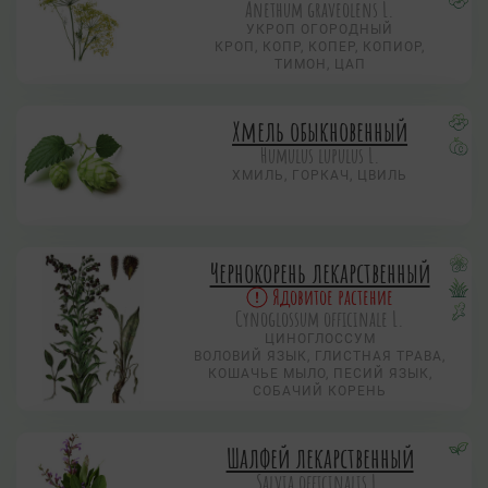
Anethum graveolens L.
УКРОП ОГОРОДНЫЙ
КРОП, КОПР, КОПЕР, КОПИОР,
ТИМОН, ЦАП
Хмель обыкновенный
Humulus lupulus L.
ХМИЛЬ, ГОРКАЧ, ЦВИЛЬ
Чернокорень лекарственный
Ядовитое растение
Cynoglossum officinale L.
ЦИНОГЛОССУМ
ВОЛОВИЙ ЯЗЫК, ГЛИСТНАЯ ТРАВА,
КОШАЧЬЕ МЫЛО, ПЕСИЙ ЯЗЫК,
СОБАЧИЙ КОРЕНЬ
Шалфей лекарственный
Salvia officinalis L.