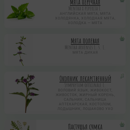
Мята перечная
Mentha х piperita L.
АНГЛИЙСКАЯ МЯТА, МЯТА
ХОЛОДЯНКА, ХОЛОДНАЯ МЯТА,
ХОЛОДКА — МЯТА
Мята полевая
Mentha arvensis L. s. L.
МЯТА ДИКАЯ
Окопник лекарственный
Symphytum officinale L.
ВОЛОВИЙ ЯЗЫК, ЖИВОКОСТ,
ЖИВОСТОК, ЖИРНЫЙ КОРЕНЬ,
САЛЬНИК, САЛЬНИЦА
АПТЕКАРСКАЯ, КОСТОЛОМ,
ЛОДЫШНИК, ЛОШАКОВО УХО
Пастушья сумка