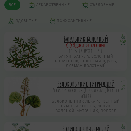
ВСЕ
ЛЕКАРСТВЕННЫЕ
СЪЕДОБНЫЕ
ЯДОВИТЫЕ
ПСИХОАКТИВНЫЕ
Багульник болотный
Ядовитое растение
Ledum palustre L. s.l.
БАГУН, БАГУЛА, БОЛОТНЫЙ
БОЛИГОЛОВ, БОЛОТНАЯ ОДУРЬ,
ДУРМАН БОЛОТНЫЙ
Белокопытник гибридный
Petasites hybridus (L.) Gaertn., Mey. et
Scherb
БЕЛОКОПЫТНИК ЛЕКАРСТВЕННЫЙ
ГУМНЫЙ КОРЕНЬ, ЛОПУХ
ВОДЯНОЙ, МАТОЧНИК, ПОДБЕЛ
Болиголов пятнистый