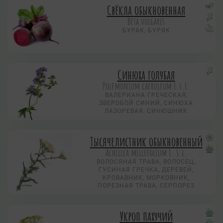
Свёкла обыкновенная
Beta vulgaris
БУРАК, БУРЯК
Синюха голубая
Polemonium caeruleum L.s.L.
ВАЛЕРИАНА ГРЕЧЕСКАЯ,
ЗВЕРОБОЙ СИНИЙ, СИНЮХА
ЛАЗОРЕВАЯ, СИНЮШНИК
Тысячелистник обыкновенный
Achillea millefolium L. s.l.
ВОЛОСЯНАЯ ТРАВА, ВОЛОСЕЦ,
ГУСИНАЯ ГРЕЧКА, ДЕРЕВЕЙ,
КРОВАВНИК, МОРКОВНИК,
ПОРЕЗНАЯ ТРАВА, СЕРПОРЕЗ
Укроп пахучий