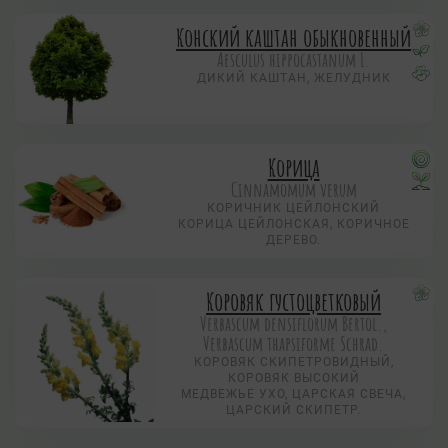
Конский каштан обыкновенный
Aesculus hippocastanum L.
ДИКИЙ КАШТАН, ЖЕЛУДНИК
Корица
Cinnamomum verum
КОРИЧНИК ЦЕЙЛОНСКИЙ
КОРИЦА ЦЕЙЛОНСКАЯ, КОРИЧНОЕ
ДЕРЕВО.
Коровяк густоцветковый
Verbascum densiflorum Bertol.,
Verbascum thapsiforme Schrad.
КОРОВЯК СКИПЕТРОВИДНЫЙ,
КОРОВЯК ВЫСОКИЙ
МЕДВЕЖЬЕ УХО, ЦАРСКАЯ СВЕЧА,
ЦАРСКИЙ СКИПЕТР.