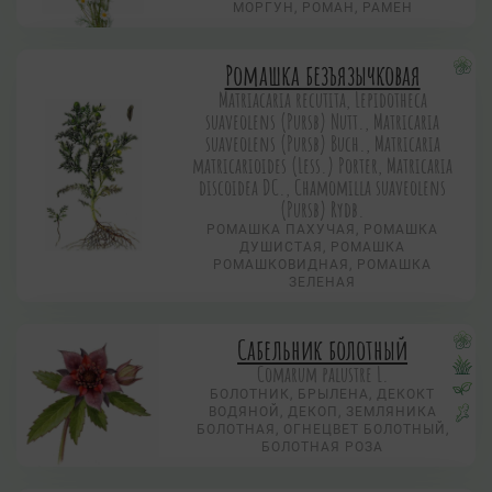
МОРГУН, РОМАН, РАМЕН
Ромашка безъязычковая
Matriacaria recutita, Lepidotheca
suaveolens (Pursb) Nutt., Matricaria
suaveolens (Pursb) Buch., Matricaria
matricarioides (Less.) Porter, Matricaria
discoidea DC., Chamomilla suaveolens
(Pursb) Rydb.
РОМАШКА ПАХУЧАЯ, РОМАШКА
ДУШИСТАЯ, РОМАШКА
РОМАШКОВИДНАЯ, РОМАШКА
ЗЕЛЕНАЯ
Сабельник болотный
Comarum palustre L.
БОЛОТНИК, БРЫЛЕНА, ДЕКОКТ
ВОДЯНОЙ, ДЕКОП, ЗЕМЛЯНИКА
БОЛОТНАЯ, ОГНЕЦВЕТ БОЛОТНЫЙ,
БОЛОТНАЯ РОЗА