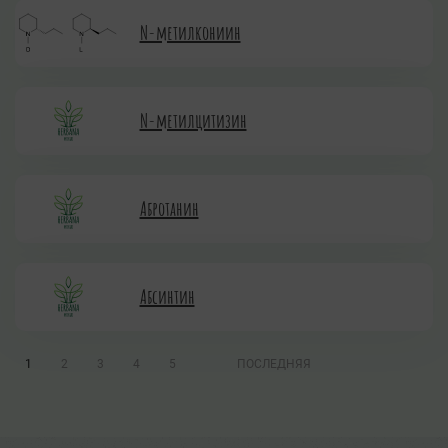
N-метилкониин
N-метилцитизин
Абротанин
Абсинтин
1
2
3
4
5
ПОСЛЕДНЯЯ