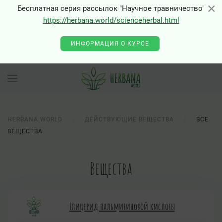
×
×
Бесплатная серия рассылок "Научное травничество"
https://herbana.world/scienceherbal.html
ИНФОРМАЦИЯ О КУРСЕ
HERBANA.WORLD
ДЕЙСТВУЮЩИЕ ВЕЩЕСТВА
ВСЕ
ВЕЩЕСТВА
Вещества
Глицерид пальмитиновой кислоты