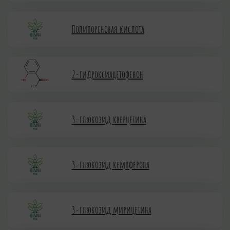
Полипореновая кислота
2-гидроксиацетофенон
3-глюкозид кверцетина
3-глюкозид кемпферола
3-глюкозид мирицетина