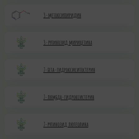
3-метоксипиридин
3-рутинозид мирицетина
7-бета-гидроксиситостерин
7-лямбда-гидроксистерин
7-рутинозид лютеолина