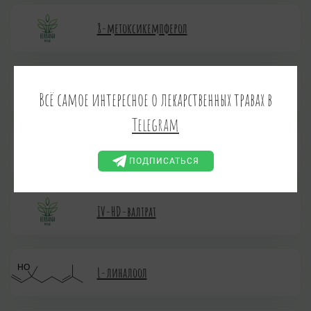
8-метоксикемпферол
Cапонарозид
Всё самое интересное о лекарственных травах в
Telegram
H-нонакозан
ПОДПИСАТЬСЯ
IV-НD-валтрат
L-линалоол