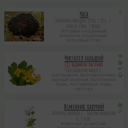
Чага
Inonotus obliquus (Pers.) Рill. f.
sterilis (Van.) Nikol.
ТРУТОВИК СКОШЕННЫЙ,
ИНОНОТУС СКОШЕННЫЙ,
БЕРЕЗОВЫЙ ГРИБ
Чистотел большой
Ядовитое растение
Chelidonium majus L.
БОРОДАВНИК, ЖЕЛТОМОЛОЧНИК,
ЖЕЛТЫЙ МОЛОЧАЙ, КАСАТОЧНАЯ
ТРАВА, ЛАСТОВИЧНАЯ ТРАВА,
ЧИСТУХА
Ясменник пахучий
Asperula odorata L., Galium odoratum
(L.) Scop.
ЯСМЕННИК ДУШИСТЫЙ,