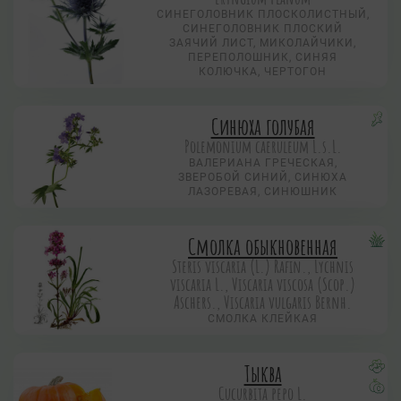
СИНЕГОЛОВНИК ПЛОСКОЛИСТНЫЙ,
СИНЕГОЛОВНИК ПЛОСКИЙ
ЗАЯЧИЙ ЛИСТ, МИКОЛАЙЧИКИ,
ПЕРЕПОЛОШНИК, СИНЯЯ
КОЛЮЧКА, ЧЕРТОГОН
Синюха голубая
Polemonium caeruleum L.s.L.
ВАЛЕРИАНА ГРЕЧЕСКАЯ,
ЗВЕРОБОЙ СИНИЙ, СИНЮХА
ЛАЗОРЕВАЯ, СИНЮШНИК
Смолка обыкновенная
Steris viscaria (L.) Rafin., Lychnis
viscaria L., Viscaria viscosa (Scop.)
Aschers., Viscaria vulgaris Bernh.
СМОЛКА КЛЕЙКАЯ
Тыква
Cucurbita pepo L.