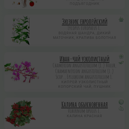
ПОДЪЯГОДНИК
Зюзник европейский
Lycopus europaeus L.
ВОДЯНАЯ ШАНДРА, ДИКИЙ
МАТОЧНИК, КРАПИВА БОЛОТНАЯ
Иван-чай узколистный
Chamerion angustifolium (L.) Holub,
Chamaenerion angustifolium (L.)
Scop., Epilobium angustifolium L.
КИПРЕЙ УЗКОЛИСТНЫЙ
КОПОРСКИЙ ЧАЙ, ПУШНИК
Калина обыкновенная
Viburnum opulus L.
КАЛИНА КРАСНАЯ