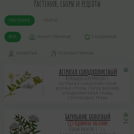
Растения, сборы и рецепты
РАСТЕНИЯ
СБОРЫ
ВСЕ
ЛЕКАРСТВЕННЫЕ
СЪЕДОБНЫЕ
ЯДОВИТЫЕ
ПСИХОАКТИВНЫЕ
Астрагал солодколистный
Astragalus glycyphyllos L.
АСТРАГАЛ СЛАДКОЛИСТНЫЙ
ВОЛЧЬЯ СТУПА, ГОРОХ ВОЛЧИЙ,
СЛАДКОЛИСТНАЯ ТРАВА,
СТРУЧКОВАЯ ТРАВА
Багульник болотный
Ядовитое растение
Ledum palustre L. s.l.