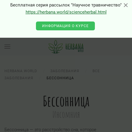
×
×
Бесплатная серия рассылок "Научное травничество"
https://herbana.world/scienceherbal.html
ИНФОРМАЦИЯ О КУРСЕ
HERBANA.WORLD
ЗАБОЛЕВАНИЯ
ВСЕ
ЗАБОЛЕВАНИЯ
БЕССОННИЦА
Бессонница
Инсомния
Бессонница — это расстройство сна, которое