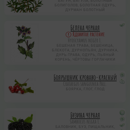
БАГУН, БАГУЛА, БОЛОТНЫЙ
БОЛИГОЛОВ, БОЛОТНАЯ ОДУРЬ,
ДУРМАН БОЛОТНЫЙ
Белена черная
Ядовитое растение
Hyoscyamus niger L.
БЕШЕНАЯ ТРАВА, БЕШЕНИЦА,
БЛЕКОТА, ДУРНОПЬЯН, ДУРНИКА,
ДУРЬ-ТРАВА, ОДУРЬ, ПЬЯНЫЙ
КОРЕНЬ, ЧЁРТОВЫ ГОРЛАЧИКИ
Боярышник кроваво-красный
Crataegus sanguinea Pall.
БОЯРКА, ГЛОГ, ГЛОД
Бузина черная
Sambucus nigra L.
БАЛОВНИК, БУЗ, ПИЩАЛЬНИК,