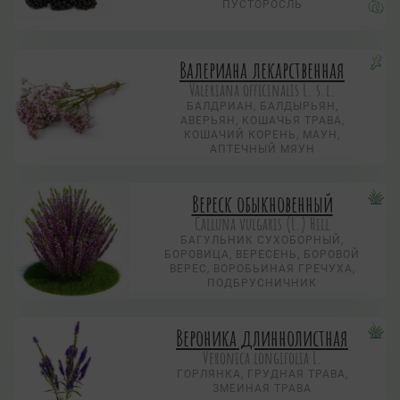
ПУСТОРОСЛЬ
Валериана лекарственная
Valeriana officinalis L. s.l.
БАЛДРИАН, БАЛДЫРЬЯН,
АВЕРЬЯН, КОШАЧЬЯ ТРАВА,
КОШАЧИЙ КОРЕНЬ, МАУН,
АПТЕЧНЫЙ МЯУН
Вереск обыкновенный
Calluna vulgaris (L.) Hill
БАГУЛЬНИК СУХОБОРНЫЙ,
БОРОВИЦА, ВЕРЕСЕНЬ, БОРОВОЙ
ВЕРЕС, ВОРОБЬИНАЯ ГРЕЧУХА,
ПОДБРУСНИЧНИК
Вероника длиннолистная
Veronica longifolia L.
ГОРЛЯНКА, ГРУДНАЯ ТРАВА,
ЗМЕИНАЯ ТРАВА