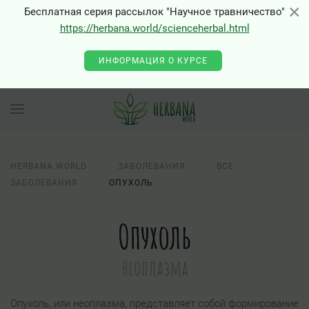
×
×
Бесплатная серия рассылок "Научное травничество"
https://herbana.world/scienceherbal.html
ИНФОРМАЦИЯ О КУРСЕ
HERBANA.WORLD
ЗАБОЛЕВАНИЯ
ВСЕ
ЗАБОЛЕВАНИЯ
ОПУХОЛЬ
Опухоль
Неоплазма
Опухоль, или неоплазма, представляет собой формирование