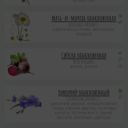
ДУШИСТАЯ
Мать-и-мачеха обыкновенная
Tussilago farfara L.
КАМЧУЖНАЯ ТРАВА, МАТОЧНИК,
ПОДБЕЛ
Свёкла обыкновенная
Beta vulgaris
БУРАК, БУРЯК
Цикорий обыкновенный
Cichorium intybus L.
ЦИКОРИЙ ДИКИЙ, ПРИДОРОЖНАЯ
ТРАВА, СИНИЙ ЦВЕТОК, ПЕТРОВЫ
БАТОГИ, ПЕТРОВ КНУТ, СИНИЕ
БАТОГИ, СЕРПНИК, ЩЕРБАК