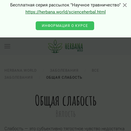
×
×
Бесплатная серия рассылок "Научное травничество"
0 - Class "Joomla\Input\Json" not found
https://herbana.world/scienceherbal.html
ИНФОРМАЦИЯ О КУРСЕ
HERBANA.WORLD
ЗАБОЛЕВАНИЯ
ВСЕ
ЗАБОЛЕВАНИЯ
ОБЩАЯ СЛАБОСТЬ
Общая слабость
Вялость
Слабость — это субъективно тягостное чувство недостатка