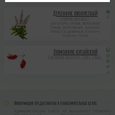
Дербенник иволистный
Lythrum salicaria L.
БОГАТЫРЬ-ТРАВА, ВЕРБОВАЯ
ТРАВА, ВЕРБОВНИК, ДУБНЯК,
КРАСОТА ДЕВИЧЬЯ, ПЛАКУН,
ПЛАКУН-ТРАВА
Лимонник китайский
Schisandra chinensis (Turcz.) Baill.
Информация предоставлена в ознакомительных целях.
АДМИНИСТРАЦИЯ САЙТА НЕ ВЫПОЛНЯЕТ ПРОВЕРКУ