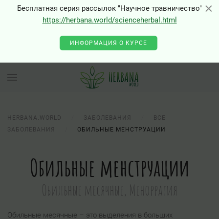
×
×
Бесплатная серия рассылок "Научное травничество"
https://herbana.world/scienceherbal.html
ИНФОРМАЦИЯ О КУРСЕ
HERBANA.WORLD
ЗАБОЛЕВАНИЯ
ВСЕ
ЗАБОЛЕВАНИЯ
ОБИЛЬНЫЕ МЕНСТРУАЦИИ
Обильные менструации
Обильные месячные, Меноррагия
Обильные месячные – это выделения в больших