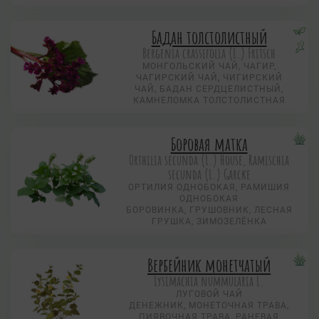
Бадан толстолистный
Bergenia crassifolia (L.) Fritsch
МОНГОЛЬСКИЙ ЧАЙ, ЧАГИР,
ЧАГИРСКИЙ ЧАЙ, ЧИГИРСКИЙ
ЧАЙ, БАДАН СЕРДЦЕЛИСТНЫЙ,
КАМНЕЛОМКА ТОЛСТОЛИСТНАЯ
Боровая матка
Orthilia secunda (L.) House, Ramischia
secunda (L.) Garсke
ОРТИЛИЯ ОДНОБОКАЯ, РАМИШИЯ
ОДНОБОКАЯ
БОРОВИНКА, ГРУШОВНИК, ЛЕСНАЯ
ГРУШКА, ЗИМОЗЕЛЁНКА
Вербейник монетчатый
Lysimachia nummularia L.
ЛУГОВОЙ ЧАЙ
ДЕНЕЖНИК, МОНЕТОЧНАЯ ТРАВА,
ПИЯВОЧНАЯ ТРАВА, РАНЕВАЯ