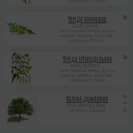
СОБАЧЬИ РЕПЯХИ
Череда поникшая
Bidens cernua L.
ЗОЛОТУШНАЯ ТРАВА, КОЗЬИ
РОЖКИ, КОШКИ, СОБАЧКИ,
СОБАЧЬИ РЕПЯХИ
Череда трёхраздельная
Bidens tripartita L.
ЗОЛОТУШНАЯ ТРАВА, КОЗЬИ
РОЖКИ, КОШКИ, СОБАЧКИ,
СОБАЧЬИ РЕПЯХИ
Яблоня домашняя
Malus domestica Borkh.
ЯБЛОНЯ САДОВАЯ