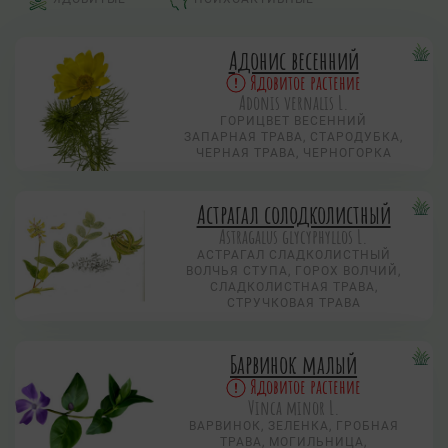
Адонис весенний
Ядовитое растение
Adonis vernalis L.
ГОРИЦВЕТ ВЕСЕННИЙ
ЗАПАРНАЯ ТРАВА, СТАРОДУБКА,
ЧЕРНАЯ ТРАВА, ЧЕРНОГОРКА
Астрагал солодколистный
Astragalus glycyphyllos L.
АСТРАГАЛ СЛАДКОЛИСТНЫЙ
ВОЛЧЬЯ СТУПА, ГОРОХ ВОЛЧИЙ,
СЛАДКОЛИСТНАЯ ТРАВА,
СТРУЧКОВАЯ ТРАВА
Барвинок малый
Ядовитое растение
Vinca minor L.
ВАРВИНОК, ЗЕЛЕНКА, ГРОБНАЯ
ТРАВА, МОГИЛЬНИЦА,