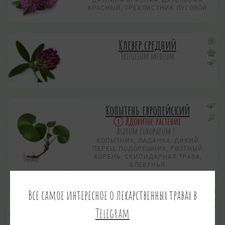
КРАСНЫЙ, ТРЕХЛИСТНИК ЛУГОВОЙ
Клевер средний
Trifolium medium
Копытень европейский
Ядовитое растение
Asarum europaeum L.
КОПЫТНИК, ЛАДАНКА, ДИКИЙ
ПЕРЕЦ, ПОДОРЕШНИК, РВОТНЫЙ
КОРЕНЬ, СКИПИДАРНАЯ ТРАВА,
БЛЕВУНЬЯ
Всё самое интересное о лекарственных травах в
Корица
Cinnamomum verum
Telegram
КОРИЧНИК ЦЕЙЛОНСКИЙ
КОРИЦА ЦЕЙЛОНСКАЯ, КОРИЧНОЕ