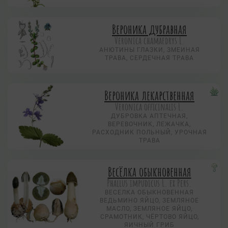
Вероника дубравная
Veronica chamaedrys L.
АНЮТИНЫ ГЛАЗКИ, ЗМЕИНАЯ
ТРАВА, СЕРДЕЧНАЯ ТРАВА
Вероника лекарственная
Veronica officinalis L.
ДУБРОВКА АПТЕЧНАЯ,
ВЕРЕВОЧНИК, ЛЕЖАЧКА,
РАСХОДНИК ПОЛЬНЫЙ, УРОЧНАЯ
ТРАВА
Весёлка обыкновенная
Phallus impudicus L. ex Pers.
ВЕСЕЛКА ОБЫКНОВЕННАЯ
ВЕДЬМИНО ЯЙЦО, ЗЕМЛЯНОЕ
МАСЛО, ЗЕМЛЯНОЕ ЯЙЦО,
СРАМОТНИК, ЧЁРТОВО ЯЙЦО,
ЯИЧНЫЙ ГРИБ