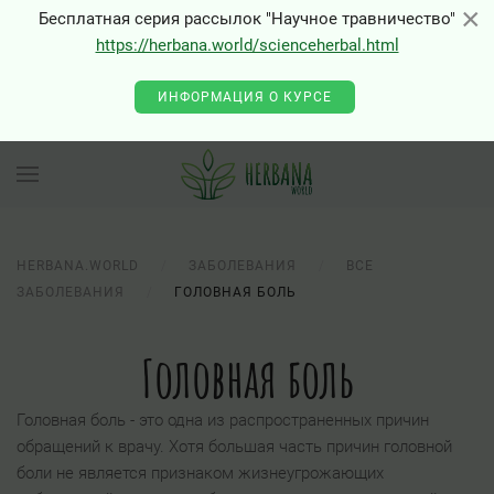
×
×
Бесплатная серия рассылок "Научное травничество"
https://herbana.world/scienceherbal.html
ИНФОРМАЦИЯ О КУРСЕ
HERBANA.WORLD
ЗАБОЛЕВАНИЯ
ВСЕ
ЗАБОЛЕВАНИЯ
ГОЛОВНАЯ БОЛЬ
Головная боль
Головная боль - это одна из распространенных причин
обращений к врачу. Хотя большая часть причин головной
боли не является признаком жизнеугрожающих