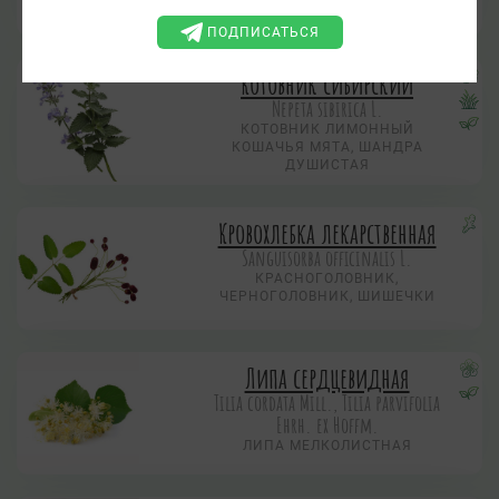
ДЕРЕВО.
ПОДПИСАТЬСЯ
Котовник сибирский
Nepeta sibirica L.
КОТОВНИК ЛИМОННЫЙ
КОШАЧЬЯ МЯТА, ШАНДРА
ДУШИСТАЯ
Кровохлебка лекарственная
Sanguisorba officinalis L.
КРАСНОГОЛОВНИК,
ЧЕРНОГОЛОВНИК, ШИШЕЧКИ
Липа сердцевидная
Tilia cordata Mill., Tilia parvifolia
Ehrh. ex Hoffm.
ЛИПА МЕЛКОЛИСТНАЯ