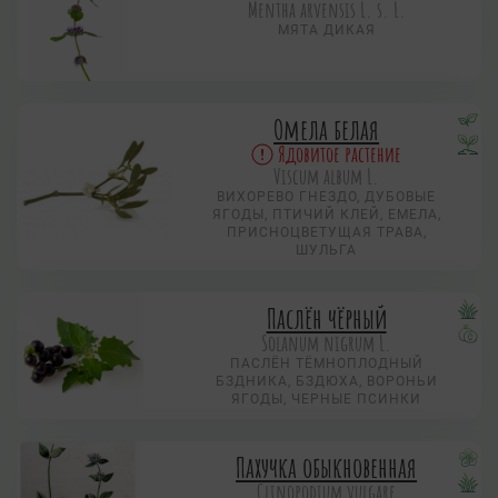
Mentha arvensis L. s. L.
МЯТА ДИКАЯ
Омела белая
Ядовитое растение
Viscum album L.
ВИХОРЕВО ГНЕЗДО, ДУБОВЫЕ
ЯГОДЫ, ПТИЧИЙ КЛЕЙ, ЕМЕЛА,
ПРИСНОЦВЕТУЩАЯ ТРАВА,
ШУЛЬГА
Паслён чёрный
Solanum nigrum L.
ПАСЛЁН ТЁМНОПЛОДНЫЙ
БЗДНИКА, БЗДЮХА, ВОРОНЬИ
ЯГОДЫ, ЧЕРНЫЕ ПСИНКИ
Пахучка обыкновенная
Clinopodium vulgare