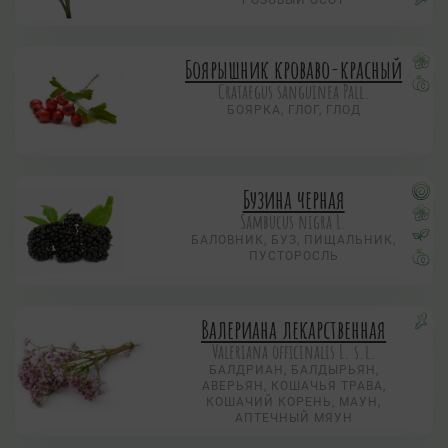
РОЗОВЫЙ ОСОТ
Боярышник кроваво-красный
Crataegus sanguinea Pall.
БОЯРКА, ГЛОГ, ГЛОД
Бузина черная
Sambucus nigra L.
БАЛОВНИК, БУЗ, ПИЩАЛЬНИК,
ПУСТОРОСЛЬ
Валериана лекарственная
Valeriana officinalis L. s.l.
БАЛДРИАН, БАЛДЫРЬЯН,
АВЕРЬЯН, КОШАЧЬЯ ТРАВА,
КОШАЧИЙ КОРЕНЬ, МАУН,
АПТЕЧНЫЙ МЯУН