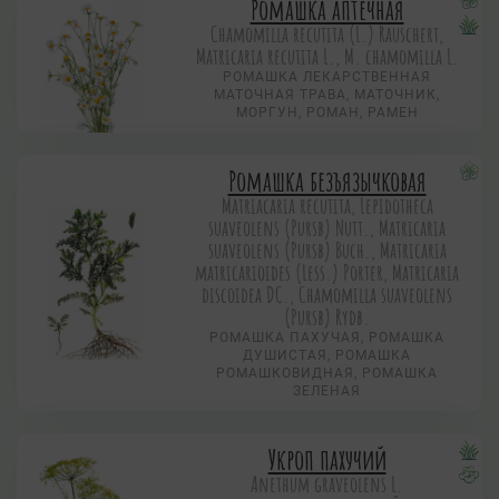
Ромашка аптечная
Chamomilla recutita (L.) Rauschert,
Matricaria recutita L., M. chamomilla L.
РОМАШКА ЛЕКАРСТВЕННАЯ
МАТОЧНАЯ ТРАВА, МАТОЧНИК,
МОРГУН, РОМАН, РАМЕН
Ромашка безъязычковая
Matriacaria recutita, Lepidotheca
suaveolens (Pursb) Nutt., Matricaria
suaveolens (Pursb) Buch., Matricaria
matricarioides (Less.) Porter, Matricaria
discoidea DC., Chamomilla suaveolens
(Pursb) Rydb.
РОМАШКА ПАХУЧАЯ, РОМАШКА
ДУШИСТАЯ, РОМАШКА
РОМАШКОВИДНАЯ, РОМАШКА
ЗЕЛЕНАЯ
Укроп пахучий
Anethum graveolens L.