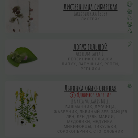
Лиственница сибирская
Larix sibirica Ledeb
ЛИСТВЯК
Лопух большой
Arctium lappa L.
РЕПЕЙНИК БОЛЬШОЙ
ЛИПУХ, ЛАПУШНИК, РЕПЕЙ,
РЕПЬЯХИ
Льнянка обыкновенная
Ядовитое растение
Linaria vulgaris Mill.
БАШМАЧНИК, ДРОЧИЦА,
ЖАБЕРНИК, ЛЬВИНЫЙ ЗЕВ, ЗАЙЦЕВ
ЛЕН, ЛЁН ДЕВЫ МАРИИ,
МЕДОВИКИ, МЕДУНКА,
МИКИФОРЦЫ, ПИКУЛЬКИ,
СОРОКОПЕРНИК, СТОГОЛОВНИК