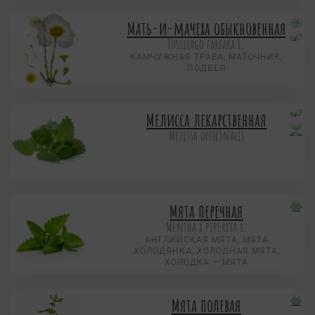
Мать-и-мачеха обыкновенная
Tussilago farfara L.
КАМЧУЖНАЯ ТРАВА, МАТОЧНИК,
ПОДБЕЛ
Мелисса лекарственная
Melissa officinalis
Мята перечная
Mentha х piperita L.
АНГЛИЙСКАЯ МЯТА, МЯТА
ХОЛОДЯНКА, ХОЛОДНАЯ МЯТА,
ХОЛОДКА — МЯТА
Мята полевая