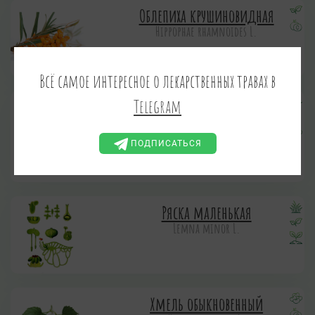
Облепиха крушиновидная
Hippophae rhamnoides L.
Всё самое интересное о лекарственных травах в
Telegram
Пастернак посевной
Pastinaca sativa L.
ПАСТЕРНАК ОБЫКНОВЕННЫЙ,
ПОДПИСАТЬСЯ
ПАСТЕРНАК ЛУГОВОЙ
БОРЩ ПОЛЕВОЙ, КОЗЕЛКИ,
ПУСТЕРНЯК
Ряска маленькая
Lemna minor L.
Хмель обыкновенный