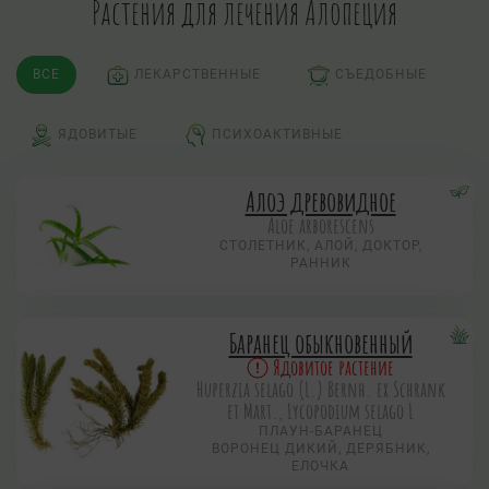
Растения для лечения Алопеция
ВСЕ
ЛЕКАРСТВЕННЫЕ
СЪЕДОБНЫЕ
ЯДОВИТЫЕ
ПСИХОАКТИВНЫЕ
Алоэ древовидное
Aloe arborescens
СТОЛЕТНИК, АЛОЙ, ДОКТОР,
РАННИК
Баранец обыкновенный
Ядовитое растение
Huperzia selago (L.) Bernh. ex Schrank
et Mart., Lycopodium selago L
ПЛАУН-БАРАНЕЦ
ВОРОНЕЦ ДИКИЙ, ДЕРЯБНИК,
ЕЛОЧКА