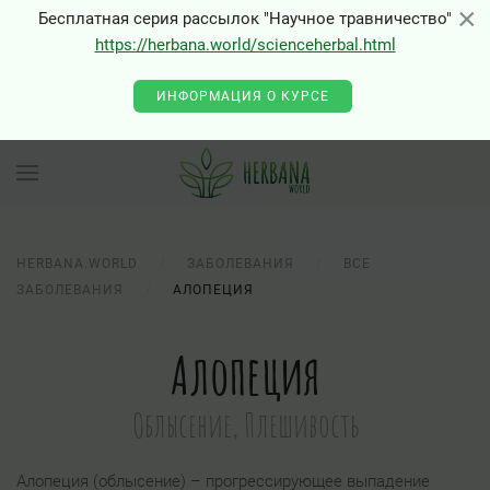
×
×
Бесплатная серия рассылок "Научное травничество"
https://herbana.world/scienceherbal.html
ИНФОРМАЦИЯ О КУРСЕ
HERBANA.WORLD
ЗАБОЛЕВАНИЯ
ВСЕ
ЗАБОЛЕВАНИЯ
АЛОПЕЦИЯ
Алопеция
Облысение, Плешивость
Алопеция (облысение) – прогрессирующее выпадение