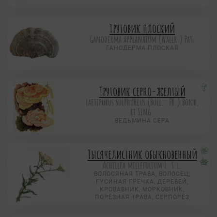
Трутовик плоский
Ganoderma applanatum (Wallr.) Pat.
ГАНОДЕРМА ПЛОСКАЯ
Трутовик серно-желтый
Laetiporus sulphureus (Bull.: Fr.) Bond,
et Sing.
ВЕДЬМИНА СЕРА
Тысячелистник обыкновенный
Achillea millefolium L. s.l.
ВОЛОСЯНАЯ ТРАВА, ВОЛОСЕЦ,
ГУСИНАЯ ГРЕЧКА, ДЕРЕВЕЙ,
КРОВАВНИК, МОРКОВНИК,
ПОРЕЗНАЯ ТРАВА, СЕРПОРЕЗ