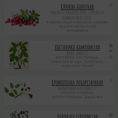
Клюква болотная
Охусоccus palustris Pers., Охусоccus
quadripetalus Gilib.
КЛЮКВА ОБЫКНОВЕННАЯ, КЛЮКВА
ЧЕТЫРЕХЛЕПЕСТНАЯ
ЖУРАВЛИНА
Костяника каменистая
Rubus saxatilis
КОСТЯНКА, КОСТЯНИЦА,
СЕВЕРНАЯ ЯГОДА, ПОЛЕНИКА,
СЕВЕРНЫЙ ГРАНАТ
Кровохлебка лекарственная
Sanguisorba officinalis L.
КРАСНОГОЛОВНИК,
ЧЕРНОГОЛОВНИК, ШИШЕЧКИ
Лапчатка серебристая