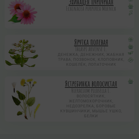
Эхинацея пурпурная
Echinacea purpurea Moench
Ярутка полевая
Thlaspi arvense L.
ДЕНЕЖКА, ДЕНЕЖНИК, ЖАБНАЯ
ТРАВА, ПОЗВОНОК, КЛОПОВНИК,
КОШЕЛЁК, ЛОПАТОЧНИК
Ястребинка волосистая
Hieracium pilosella L.
ВОЛОСЯТНИК,
ЖЕЛТОМОХОРОЧНИК,
НЕДОЗРЕЛКА, БОРОВЫЕ
КУВШИНЧИКИ, МЫШЬЕ УШКО,
БЕЛКИ