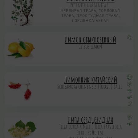
Potentilla argentea L.
ЧЕРВИВАЯ ТРАВА, ГОРЛОВАЯ
ТРАВА, ПРОСТУДНАЯ ТРАВА,
ГОРЛЯНКА БЕЛАЯ
Лимон обыкновенный
Citrus limon
Лимонник китайский
Schisandra chinensis (Turcz.) Baill.
Липа сердцевидная
Tilia cordata Mill., Tilia parvifolia
Ehrh. ex Hoffm.