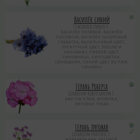
Василёк синий
Centaurea суanus L.
ВАСИЛЁК ПОЛЕВОЙ, ВАСИЛЁК
ПОСЕВНОЙ, ВАСИЛЁК ЛАЗОРЕВЫЙ
ГЛАВАТКА, ВАСИЛЬКОВЫЙ ЦВЕТ,
ЛОСКУТНЫЙ ЦВЕТ, ЛЮБЛЮ И
НЕНАВИЖУ, РЖЕВОЙ ЦВЕТ,
СИНОВНИЦА, СИНОЦВЕТКА,
СИНЮШНИК, СИНИЙ ЦВЕТ ВО РЖИ,
СИНЯВКА
Герань Роберта
Geranium robertianum L.
АИСТОВ КЛЮВ, ВОНЮЧКА,
ЛИПОВАЯ ТРАВА
Герань луговая
Geranium pratense L.
ЖУРАВЕЛЬНИК ЛУГОВОЙ,