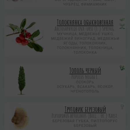
ЧУБРЕЦ, ФИМИАМНИК
Толокнянка обыкновенная
Arctosaphylos uva-ursi (L.) Spreng.
МУЧНИЦА, МЕДВЕЖЬЕ УШКО,
МЕДВЕЖИЙ ВИНОГРАД, МЕДВЕЖЬИ
ЯГОДЫ, ТОЛОКОННИК,
ТОЛОКНЯННИК, ТОЛОКНИЦА,
ТОЛОКОНКА
Тополь черный
Populus nigra L.
ОСОКОРЬ
ОСУХАРЬ, ЯСАКАРЬ, ЯСОКОР,
ЧРЕНОТОПОЛЬ
Трутовик березовый
Piptoporus betulinus (Bull.: Fr.) Karst.
БЕРЕЗОВАЯ ГУБКА, ПИПТОПОРУС
БЕРЕЗОВЫЙ