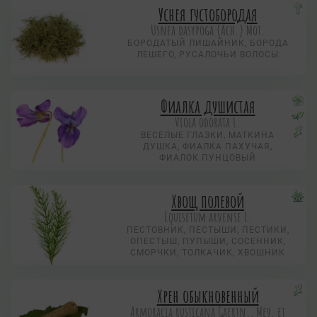
Уснея густобородая
Usnea dasypoga (Ach.) Mot.
БОРОДАТЫЙ ЛИШАЙНИК, БОРОДА
ЛЕШЕГО, РУСАЛОЧЬИ ВОЛОСЫ
Фиалка душистая
Viola odorata L.
ВЕСЕЛЫЕ ГЛАЗКИ, МАТКИНА
ДУШКА, ФИАЛКА ПАХУЧАЯ,
ФИАЛОК ПУНЦОВЫЙ
Хвощ полевой
Equisetum arvense L.
ПЕСТОВНИК, ПЕСТЫШИ, ПЕСТИКИ,
ОПЕСТЫШ, ПУПЫШИ, СОСЕННИК,
СМОРЧКИ, ТОЛКАЧИК, ХВОШНИК
Хрен обыкновенный
Armoracia rusticana Gaertn., Меу. et