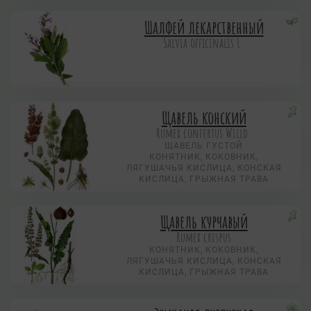
Шалфей лекарственный
Salvia officinalis L.
Щавель конский
Rumex confertus Willd.
ЩАВЕЛЬ ГУСТОЙ
КОНЯТНИК, КОКОВНИК,
ЛЯГУШАЧЬЯ КИСЛИЦА, КОНСКАЯ
КИСЛИЦА, ГРЫЖНАЯ ТРАВА
Щавель курчавый
Rumex crispus
КОНЯТНИК, КОКОВНИК,
ЛЯГУШАЧЬЯ КИСЛИЦА, КОНСКАЯ
КИСЛИЦА, ГРЫЖНАЯ ТРАВА