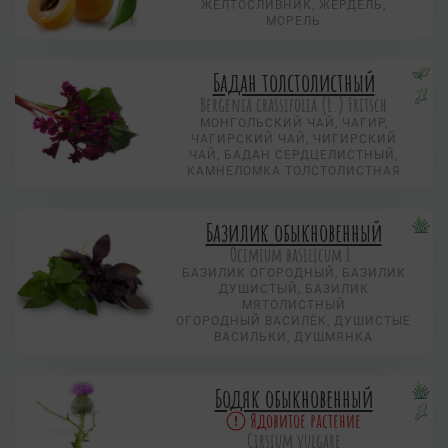
ЖЕЛТОСЛИВНИК, ЖЕРДЕЛЬ,
МОРЕЛЬ
Бадан толстолистный
Bergenia crassifolia (L.) Fritsch
МОНГОЛЬСКИЙ ЧАЙ, ЧАГИР,
ЧАГИРСКИЙ ЧАЙ, ЧИГИРСКИЙ
ЧАЙ, БАДАН СЕРДЦЕЛИСТНЫЙ,
КАМНЕЛОМКА ТОЛСТОЛИСТНАЯ
Базилик обыкновенный
Ocimium basilicum L.
БАЗИЛИК ОГОРОДНЫЙ, БАЗИЛИК
ДУШИСТЫЙ, БАЗИЛИК
МЯТОЛИСТНЫЙ
ОГОРОДНЫЙ ВАСИЛЁК, ДУШИСТЫЕ
ВАСИЛЬКИ, ДУШМЯНКА
Бодяк обыкновенный
Ядовитое растение
Cirsium vulgare