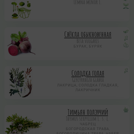
Lemna minor L.
Свёкла обыкновенная
Beta vulgaris
БУРАК, БУРЯК
Солодка голая
Glycyrrhiza glabra
ЛАКРИЦА, СОЛОДКА ГЛАДКАЯ,
ЛАКРИЧНИК
Тимьян ползучий
Thymus serpyllum L. s. l.
ЧАБРЕЦ
БОГОРОДСКАЯ ТРАВА,
БОГОРОДИЦИНА ТРАВА, ЧАБЕР,