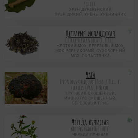
Scherb.
ХРЕН ДЕРЕВЕНСКИЙ
ХРЕН ДИКИЙ, ХРЕНЬ, ХРЕНИЧНИК
Цетрария исландская
Cetraria islandica (L.) Ach.
ЖЕСТКИЙ МОХ, БЕРЕЗОВЫЙ МОХ,
МОХ РЯБЧИКОВЫЙ, СУХОБОРНЫЙ
МОХ, ЛОПАСТЯНКА
Чага
Inonotus obliquus (Pers.) Рill. f.
sterilis (Van.) Nikol.
ТРУТОВИК СКОШЕННЫЙ,
ИНОНОТУС СКОШЕННЫЙ,
БЕРЕЗОВЫЙ ГРИБ
Череда лучистая
Bidens radiata Thuill.
ЧЕРЕДА ЛУЧЕВАЯ