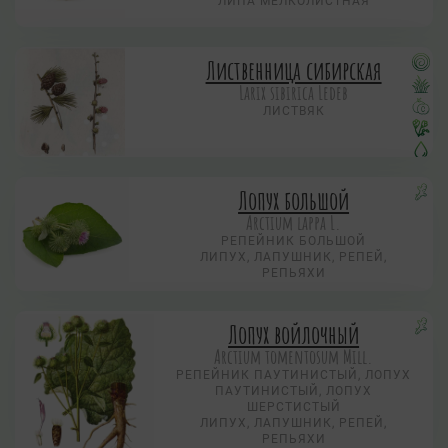
ЛИПА МЕЛКОЛИСТНАЯ
Лиственница сибирская
Larix sibirica Ledeb
ЛИСТВЯК
Лопух большой
Arctium lappa L.
РЕПЕЙНИК БОЛЬШОЙ
ЛИПУХ, ЛАПУШНИК, РЕПЕЙ,
РЕПЬЯХИ
Лопух войлочный
Arctium tomentosum Mill.
РЕПЕЙНИК ПАУТИНИСТЫЙ, ЛОПУХ
ПАУТИНИСТЫЙ, ЛОПУХ
ШЕРСТИСТЫЙ
ЛИПУХ, ЛАПУШНИК, РЕПЕЙ,
РЕПЬЯХИ