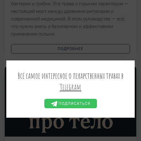
бактерии и грибки. Эта трава с горьким характером —
настоящий мост между древними ритуалами и
современной медициной. В этом руководстве — всё,
что нужно знать о безопасном и эффективном
применении полыни.
ПОДРОБНЕЕ
Всё самое интересное о лекарственных травах в
Telegram
ПОДПИСАТЬСЯ