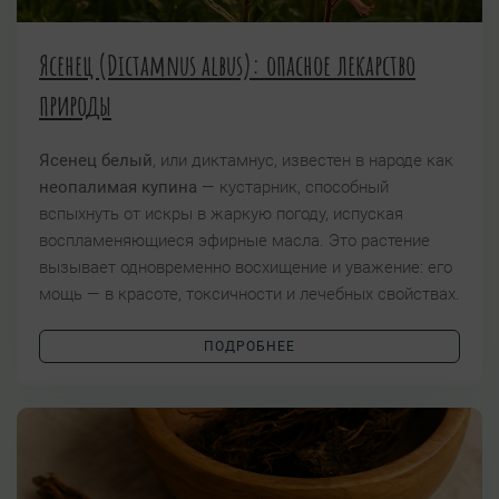
Ясенец (Dictamnus albus): опасное лекарство
природы
Ясенец белый
, или диктамнус, известен в народе как
неопалимая купина
— кустарник, способный
вспыхнуть от искры в жаркую погоду, испуская
воспламеняющиеся эфирные масла. Это растение
вызывает одновременно восхищение и уважение: его
мощь — в красоте, токсичности и лечебных свойствах.
ПОДРОБНЕЕ