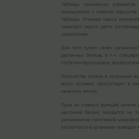
таблицы химических элементов 
принадлежит к главной подгруппе V
таблицы. Атомная масса элемента 
неметалл серого цвета (устойчив
халькогенам.
Для чего нужен селен организму?
различных белков, в т.ч. специф
глутатионпероксидаза, фосфоселен
Количество селена в организме взр
всего нутриент присутствует в к
канатики, яички).
Одна из главных функций селена в
щелочной баланс находится на т
размножение патогенной микрофлор
кислотности в организме приводит 