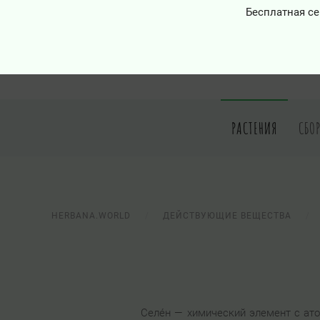
Бесплатная се
РАСТЕНИЯ
СБО
HERBANA.WORLD
ДЕЙСТВУЮЩИЕ ВЕЩЕСТВА
Селе́н — химический элемент с ат