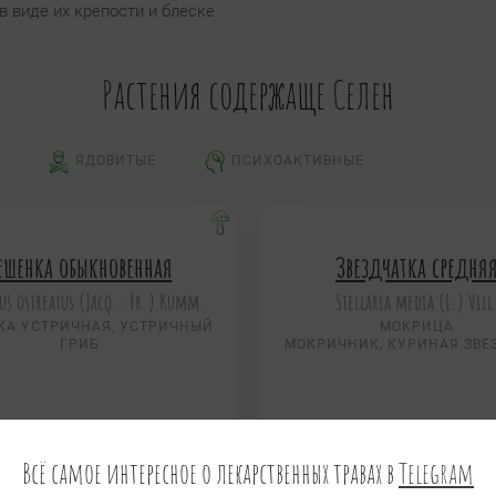
 виде их крепости и блеске.
Растения содержаще Селен
ЯДОВИТЫЕ
ПСИХОАКТИВНЫЕ
ешенка обыкновенная
Звездчатка средня
us ostreatus (Jacq.: Fr.) Kumm.
Stellaria media (L.) Vill
КА УСТРИЧНАЯ, УСТРИЧНЫЙ
МОКРИЦА
ГРИБ
МОКРИЧНИК, КУРИНАЯ ЗВЕ
Всё самое интересное о лекарственных травах в
Telegram