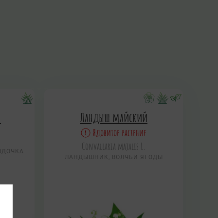
я
Ландыш майский
.
Ядовитое растение
Convallaria majalis L.
ЗДОЧКА
ЛАНДЫШНИК, ВОЛЧЬИ ЯГОДЫ