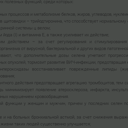
х полезных функций, среди которых:
ных процессов и метаболизме белков, жиров, углеводов, нуклеи
ов щитовидки – трийодтиронина, что способствует нормальному
кринной системы ц велом;
ода (I) и витамина Е, а также усиливает их действие;
им действием – за счет регулирования и стимулирования
организма от вирусной, бактериальной и других видов патогенно
вают, что дополнительные дозы селена угнетают прогресси
ных опухолей, тормозит развитие ВИЧ-инфекции, предотвращая
онпероксидазы восстанавливает поврежденные липиды (жи
ования;
дантного действия предотвращает агрегацию тромбоцитов, тем
дь минимизирует появление атеросклероза, инфаркта, инсуль
енных нарушением кровообращения.
ной функции у женщин и мужчин, причем у последних селен 
е и на больных бронхиальной астмой, за счет снижения выра
 жизни таких людей существенно улучшается;