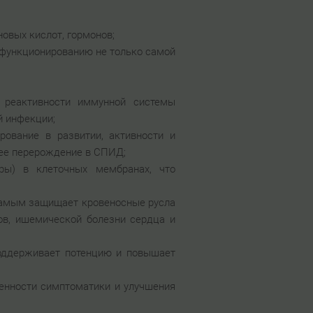
новых кислот, гормонов;
 функционированию не только самой
 реактивности иммунной системы
й инфекции;
рование в развитии, активности и
 ее перерождение в СПИД;
ры) в клеточных мембранах, что
 самым защищает кровеносные русла
тов, ишемической болезни сердца и
поддерживает потенцию и повышает
женности симптоматики и улучшения