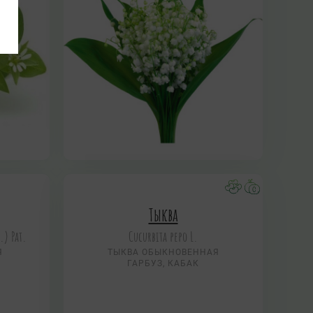
Тыква
) Pat.
Cucurbita pepo L.
Я
ТЫКВА ОБЫКНОВЕННАЯ
ГАРБУЗ, КАБАК