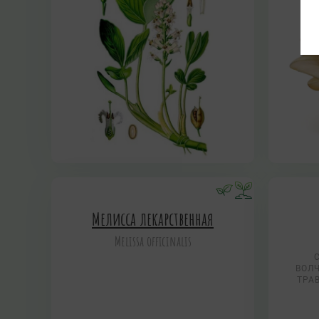
Мелисса лекарственная
Melissa officinalis
ВОЛЧ
ТРА