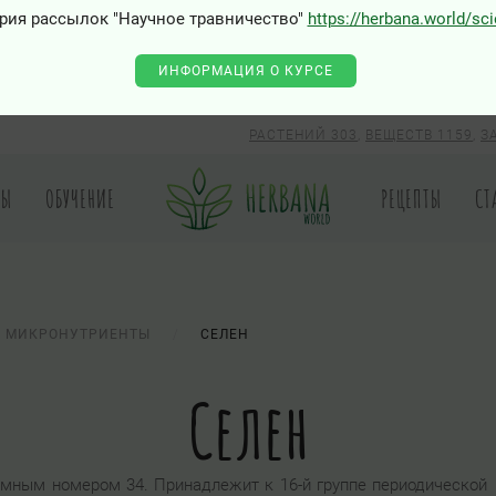
рия рассылок "Научное травничество"
https://herbana.world/sc
ИНФОРМАЦИЯ О КУРСЕ
РАСТЕНИЙ 303
,
ВЕЩЕСТВ 1159
,
З
РЫ
ОБУЧЕНИЕ
РЕЦЕПТЫ
СТ
МИКРОНУТРИЕНТЫ
СЕЛЕН
Селен
омным номером 34. Принадлежит к 16-й группе периодической