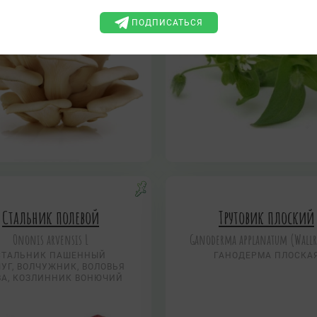
ПОДПИСАТЬСЯ
Стальник полевой
Трутовик плоский
Ononis arvensis L
Ganoderma applanatum (Wallr.
СТАЛЬНИК ПАШЕННЫЙ
ГАНОДЕРМА ПЛОСКА
УГ, ВОЛЧУЖНИК, ВОЛОВЬЯ
ВА, КОЗЛИННИК ВОНЮЧИЙ