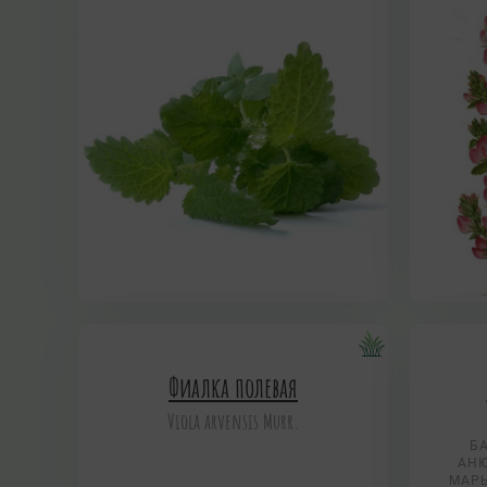
Фиалка полевая
Viola arvensis Murr.
БА
АНЮ
МАРЬ