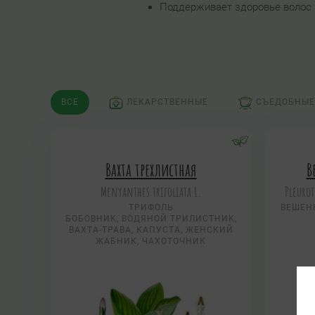
Поддерживает здоровье волос в
ВСЕ
ЛЕКАРСТВЕННЫЕ
СЪЕДОБНЫЕ
Вахта трехлистная
В
Menyanthes trifoliata L.
Pleurot
ТРИФОЛЬ
ВЕШЕН
БОБОВНИК, ВОДЯНОЙ ТРИЛИСТНИК,
ВАХТА-ТРАВА, КАПУСТА, ЖЕНСКИЙ
ЖАБНИК, ЧАХОТОЧНИК