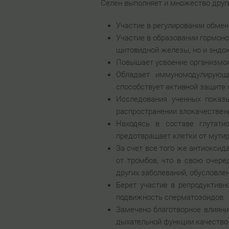
Селен выполняет и множество други
Участие в регулировании обмен
Участие в образовании гормон
щитовидной железы, но и эндо
Повышает усвоение организмом й
Обладает иммуномодулирующ
способствует активной защите 
Исследования ученных показы
распространении злокачествен
Находясь в составе глутати
предотвращает клетки от мутир
За счет все того же антиокси
от тромбов, что в свою очере
других заболеваний, обусловл
Берет участие в репродуктив
подвижность сперматозоидов.
Замечено благотворное влияни
дыхательной функции качество