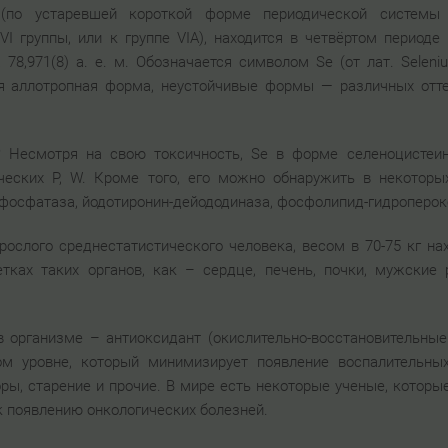
(по устаревшей короткой форме периодической системы
I группы, или к группе VIA), находится в четвёртом периоде
78,971(8) а. е. м. Обозначается символом Se (от лат. Seleni
ая аллотропная форма, неустойчивые формы — различных оттен
 Несмотря на свою токсичность, Se в форме селеноцистеин
ических P, W. Кроме того, его можно обнаружить в некоторых
фосфатаза, йодотиронин-дейододиназа, фосфолипид-гидроперок
ослого среднестатистического человека, весом в 70-75 кг на
летках таких органов, как – сердце, печень, почки, мужские
 организме – антиоксидант (окислительно-восстановительные 
ом уровне, который минимизирует появление воспалительных
ы, старение и прочие. В мире есть некоторые ученые, котор
к появлению онкологических болезней.