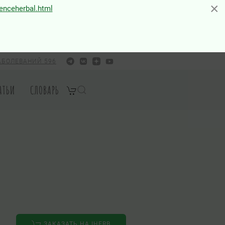
×
×
ienceherbal.html
АБОЛЕВАНИЙ 596
АТЬИ
СЛОВАРЬ
ЗАКАЗАТЬ НА IHERB