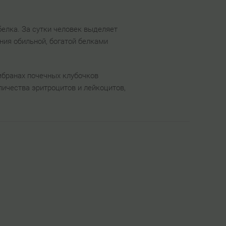
елка. За сутки человек выделяет
ния обильной, богатой белками
мбранах почечных клубочков
личества эритроцитов и лейкоцитов,