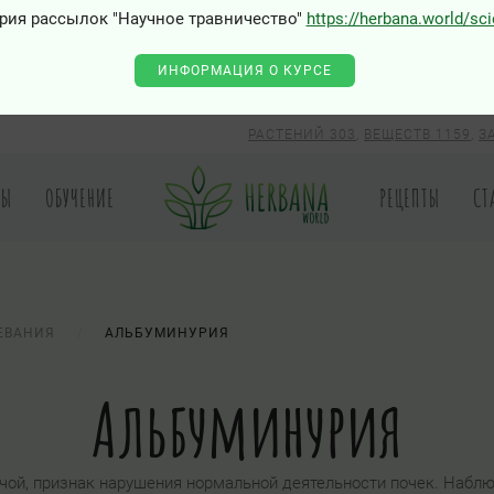
рия рассылок "Научное травничество"
https://herbana.world/sc
0 - Class "Joomla\Input\Json" not found
ИНФОРМАЦИЯ О КУРСЕ
РАСТЕНИЙ 303
,
ВЕЩЕСТВ 1159
,
З
РЫ
ОБУЧЕНИЕ
РЕЦЕПТЫ
СТ
ЕВАНИЯ
АЛЬБУМИНУРИЯ
Альбуминурия
чой, признак нарушения нормальной деятельности почек. Наблю