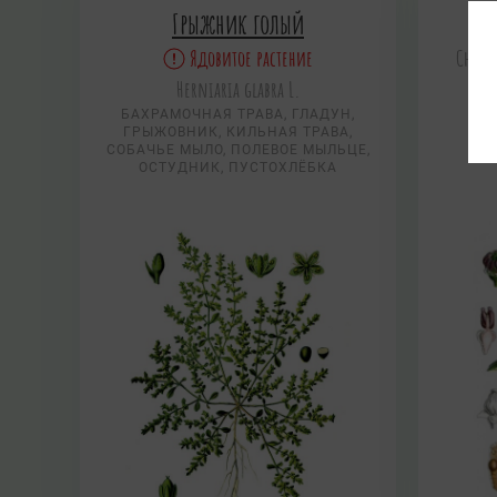
Грыжник голый
З
Ядовитое растение
Chimap
Herniaria glabra L.
И
Р
БАХРАМОЧНАЯ ТРАВА, ГЛАДУН,
Н
ГРЫЖОВНИК, КИЛЬНАЯ ТРАВА,
СОБАЧЬЕ МЫЛО, ПОЛЕВОЕ МЫЛЬЦЕ,
ОСТУДНИК, ПУСТОХЛЁБКА