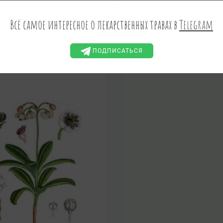
имолюбка зонтичная
Всё самое интересное о лекарственных травах в
Telegram
hilla umbellata(L.) W. Barton
ЗГОН БОРОВОЙ, ИЗГОН
АМЕННЫЙ, ПОРУШНИК,
ПОДПИСАТЬСЯ
АДСАДНИК, БОРОВУШКА