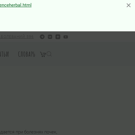
×
×
ienceherbal.html
АБОЛЕВАНИЙ 596
АТЬИ
СЛОВАРЬ
дается при болезнях почек,