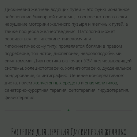
Дискинезия желчевыводящих путей – это функциональное
заболевание билиарной системы, в основе которого лежит
нарушение моторики желчного пузыря и желчных путей, а
также процесса желчеотведения. Патология может
развиваться по гиперкинетическому или
гипокинетическому типу; проявляется болями в правом
подреберье, тошнотой, диспепсией, неврозоподобными
симптомами. Диагностика включает УЗИ желчевыводящей
системы, холецистографию, холангиографию, дуоденальное
зондирование, сцинтиграфию. Лечение консервативное:
диета, прием
желчегонных средств
и
спазмолитиков
,
санаторно-курортная терапия, фитотерапия, гирудотерапия,
физиотерапия.
Растения для лечения Дискинезия желчных