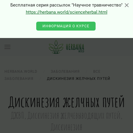
×
×
Бесплатная серия рассылок "Научное травничество"
https://herbana.world/scienceherbal.html
0 - Class "Joomla\Input\Json" not found
ИНФОРМАЦИЯ О КУРСЕ
HERBANA.WORLD
ЗАБОЛЕВАНИЯ
ВСЕ
ЗАБОЛЕВАНИЯ
ДИСКИНЕЗИЯ ЖЕЛЧНЫХ ПУТЕЙ
Дискинезия желчных путей
ДЖВП, Дискинезия желчевыводящих путей,
Дискинезия