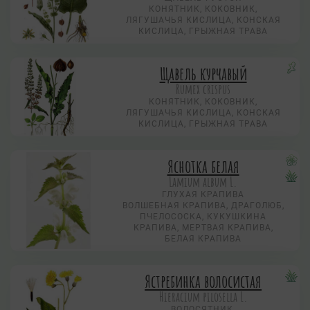
КОНЯТНИК, КОКОВНИК,
ЛЯГУШАЧЬЯ КИСЛИЦА, КОНСКАЯ
КИСЛИЦА, ГРЫЖНАЯ ТРАВА
Щавель курчавый
Rumex crispus
КОНЯТНИК, КОКОВНИК,
ЛЯГУШАЧЬЯ КИСЛИЦА, КОНСКАЯ
КИСЛИЦА, ГРЫЖНАЯ ТРАВА
Яснотка белая
Lamium album L.
ГЛУХАЯ КРАПИВА
ВОЛШЕБНАЯ КРАПИВА, ДРАГОЛЮБ,
ПЧЕЛОСОСКА, КУКУШКИНА
КРАПИВА, МЕРТВАЯ КРАПИВА,
БЕЛАЯ КРАПИВА
Ястребинка волосистая
Hieracium pilosella L.
ВОЛОСЯТНИК,