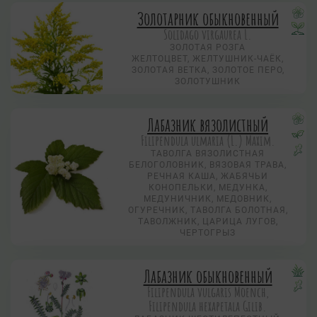
Золотарник обыкновенный
Solidago virgaurea L.
ЗОЛОТАЯ РОЗГА
ЖЕЛТОЦВЕТ, ЖЕЛТУШНИК-ЧАЁК,
ЗОЛОТАЯ ВЕТКА, ЗОЛОТОЕ ПЕРО,
ЗОЛОТУШНИК
Лабазник вязолистный
Filipendula ulmaria (L.) Maxim.
ТАВОЛГА ВЯЗОЛИСТНАЯ
БЕЛОГОЛОВНИК, ВЯЗОВАЯ ТРАВА,
РЕЧНАЯ КАША, ЖАБЯЧЬИ
КОНОПЕЛЬКИ, МЕДУНКА,
МЕДУНИЧНИК, МЕДОВНИК,
ОГУРЕЧНИК, ТАВОЛГА БОЛОТНАЯ,
ТАВОЛЖНИК, ЦАРИЦА ЛУГОВ,
ЧЕРТОГРЫЗ
Лабазник обыкновенный
Filipendula vulgaris Moench,
Filipendula hexapetala Gilib.