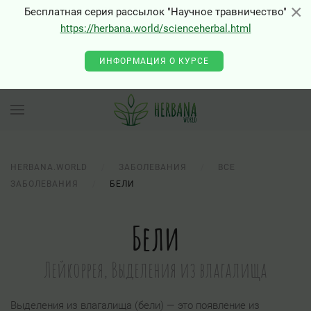
×
×
Бесплатная серия рассылок "Научное травничество"
0 - Class "Joomla\Input\Json" not found
https://herbana.world/scienceherbal.html
ИНФОРМАЦИЯ О КУРСЕ
HERBANA.WORLD
ЗАБОЛЕВАНИЯ
ВСЕ
ЗАБОЛЕВАНИЯ
БЕЛИ
Бели
Лейкоррея, Выделения из влагалища
Выделения из влагалища (бели) — это появление из