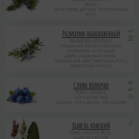
ВЕРЕС
ВЕРЕСОВОЕ ДЕРЕВО, ТЕТЕРЕВИНЫЙ
КУСТ
Розмарин обыкновенный
Rosmarinus officinalis
РОЗМАРИН ЛЕКАРСТВЕННЫЙ,
РОЗМАРИН АПТЕЧНЫЙ
ДАЙК, ЛАДАННАЯ ТРАВА,
СВАДЕБНЫЙ ЦВЕТ, МОРСКАЯ РОСА,
НЕВЕСТИНО ПЛАТЬЕ
Слива колючая
Prunus spinosa L.
ТЕРН КОЛЮЧИЙ
БОДЛАК, ТЕРНОВНИК, ТЕРНОСЛИВ
Щавель конский
Rumex confertus Willd.
ЩАВЕЛЬ ГУСТОЙ