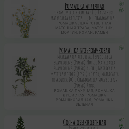
Ромашка аптечная
Chamomilla recutita (L.) Rauschert,
Matricaria recutita L., M. chamomilla L.
РОМАШКА ЛЕКАРСТВЕННАЯ
МАТОЧНАЯ ТРАВА, МАТОЧНИК,
МОРГУН, РОМАН, РАМЕН
Ромашка безъязычковая
Matriacaria recutita, Lepidotheca
suaveolens (Pursb) Nutt., Matricaria
suaveolens (Pursb) Buch., Matricaria
matricarioides (Less.) Porter, Matricaria
discoidea DC., Chamomilla suaveolens
(Pursb) Rydb.
РОМАШКА ПАХУЧАЯ, РОМАШКА
ДУШИСТАЯ, РОМАШКА
РОМАШКОВИДНАЯ, РОМАШКА
ЗЕЛЕНАЯ
Сосна обыкновенная
Pinus sylvestris L.