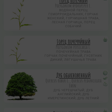
Горец перечный
Polygonum hydropiper L.
ВОДЯНОЙ ПЕРЕЦ
ГЕМОРРОИДАЛЬНИК, ГОРЧАК
ЖЕНСКИЙ, ГОРЧИШНАЯ ТРАВА,
ЛЕСНАЯ ГОРЧИЦА, ПЕРЕЦ
СОБАЧИЙ
Горец почечуйный
Polygonum persicaria L.
ПОЧЕЧУЙНАЯ ТРАВА
ГОРЧАК ПОЧЕЧУЙНЫЙ, ГУСЯТНИК
ДИКИЙ, ЛЯГУШАЧЬЯ ТРАВА
Дуб обыкновенный
Quercus robur L., Quercus pedunculata
Ehrn.
ДУБ ЧЕРЕШЧАТЫЙ, ДУБ
АНГЛИЙСКИЙ, ДУБ
ИМЕРЕТИНСКИЙ, ДУБ ЛЕТНИЙ