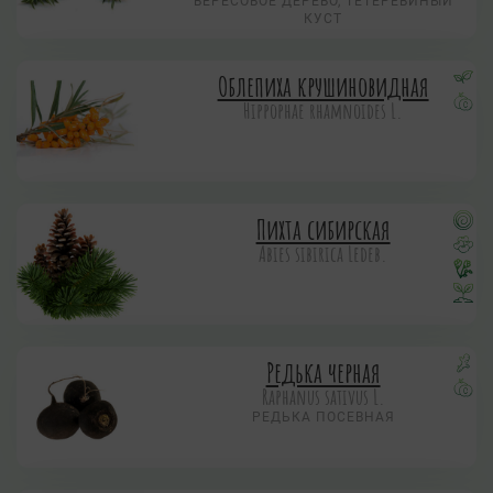
ВЕРЕСОВОЕ ДЕРЕВО, ТЕТЕРЕВИНЫЙ
КУСТ
Облепиха крушиновидная
Hippophae rhamnoides L.
Пихта сибирская
Abies sibirica Ledeb.
Редька черная
Raphanus sativus L.
РЕДЬКА ПОСЕВНАЯ