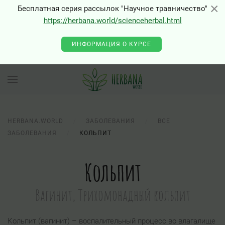
×
×
Бесплатная серия рассылок "Научное травничество"
https://herbana.world/scienceherbal.html
ИНФОРМАЦИЯ О КУРСЕ
HERBANA.WORLD
ЗАБОЛЕВАНИЯ
ВСЕ
ЗАБОЛЕВАНИЯ
КОЛЬПИТ
Кольпит
Вагинит, Трихомонадный кольпит
Кольпит (вагинит) – воспалительный процесс во влагалище