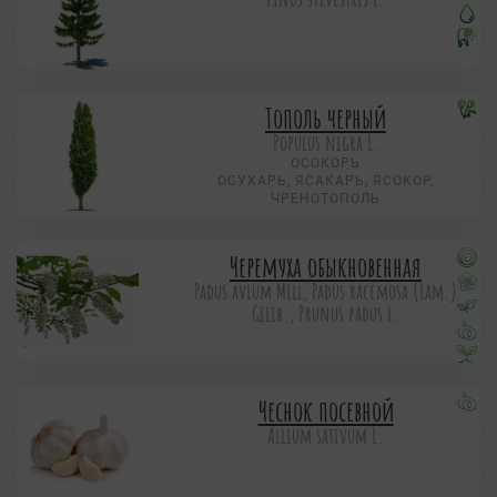
Тополь черный
Populus nigra L.
ОСОКОРЬ
ОСУХАРЬ, ЯСАКАРЬ, ЯСОКОР,
ЧРЕНОТОПОЛЬ
Черемуха обыкновенная
Padus avium Mill, Padus racemosa (Lam.)
Gilib., Prunus padus L.
Чеснок посевной
Allium sativum L.