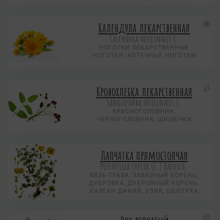
Календула лекарственная
Calendula officinalis L.
НОГОТКИ ЛЕКАРСТВЕННЫЕ
НОГОТКИ, АПТЕЧНЫЕ НОГОТКИ
Кровохлебка лекарственная
Sanguisorba officinalis L.
КРАСНОГОЛОВНИК,
ЧЕРНОГОЛОВНИК, ШИШЕЧКИ
Лапчатка прямостоячая
Potentilla erecta (L.) Raeusch.
ВЯЗЬ-ТРАВА, ЗАВЯЗНЫЙ КОРЕНЬ,
ДУБРОВКА, ДУБРОВНЫЙ КОРЕНЬ,
КАЛГАН ДИКИЙ, УЗИК, ШЕПТУХА