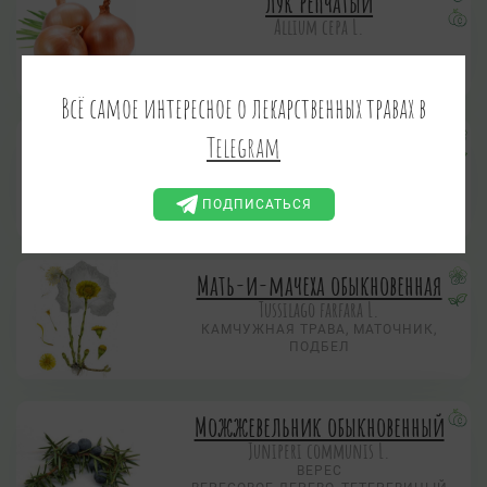
Лук репчатый
Allium сера L.
Всё самое интересное о лекарственных травах в
Люцерна посевная
Telegram
Medicago sativa L.
ЛЮЦЕРНА СИНЯЯ
ПОДПИСАТЬСЯ
Мать-и-мачеха обыкновенная
Tussilago farfara L.
КАМЧУЖНАЯ ТРАВА, МАТОЧНИК,
ПОДБЕЛ
Можжевельник обыкновенный
Juniperi communis L.
ВЕРЕС