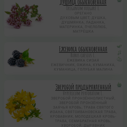
Душица обыкновенная
Origanum vulgare L.
ОРЕГАНО
ДУХОВЫМ ЦВЕТ, ДУШКА,
ДУШМЯНКА, ЛАДАНКА,
МАТЕРИНКА, ПЧЕЛОЛЮБ,
МАТРЁШКА
Ежевика обыкновенная
Rubus caesius L.
ЕЖЕВИКА СИЗАЯ
ЕЖЕВИЧНИК, ОЖИНА, КУМАНИХА,
КУМАНИЦА, ГОЛУБАЯ МАЛИНА
Зверобой продырявленный
Hypericum perforatum L.
ЗВЕРОБОЙ ПРОНЗЁННОЛИСТНЫЙ,
ЗВЕРОБОЙ ПРОНЗЁННЫЙ
ЗАЯЧЬЯ КРОВЬ, ТРАВА СВЯТОГО
ИОАНА, СВЯТОИВАНОВСКАЯ ТРАВА,
КРОВАВНИК, МОЛОДЕЦКАЯ КРОВЬ-
ТРАВА, СЕМИБРАТНАЯ КРОВЬ,
ХВОРОБОЙ, ДЫРЯВНИК