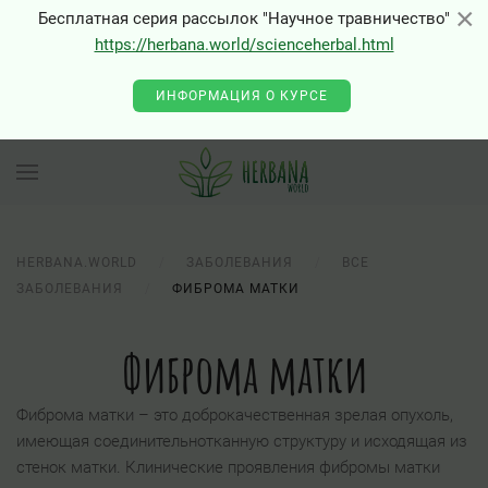
×
×
Бесплатная серия рассылок "Научное травничество"
https://herbana.world/scienceherbal.html
0 - Class "Joomla\Input\Json" not found
ИНФОРМАЦИЯ О КУРСЕ
HERBANA.WORLD
ЗАБОЛЕВАНИЯ
ВСЕ
ЗАБОЛЕВАНИЯ
ФИБРОМА МАТКИ
Фиброма матки
Фиброма матки – это доброкачественная зрелая опухоль,
имеющая соединительнотканную структуру и исходящая из
стенок матки. Клинические проявления фибромы матки