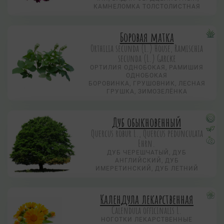
КАМНЕЛОМКА ТОЛСТОЛИСТНАЯ
Боровая матка
Orthilia secunda (L.) House, Ramischia
secunda (L.) Garсke
ОРТИЛИЯ ОДНОБОКАЯ, РАМИШИЯ
ОДНОБОКАЯ
БОРОВИНКА, ГРУШОВНИК, ЛЕСНАЯ
ГРУШКА, ЗИМОЗЕЛЁНКА
Дуб обыкновенный
Quercus robur L., Quercus pedunculata
Ehrn.
ДУБ ЧЕРЕШЧАТЫЙ, ДУБ
АНГЛИЙСКИЙ, ДУБ
ИМЕРЕТИНСКИЙ, ДУБ ЛЕТНИЙ
Календула лекарственная
Calendula officinalis L.
НОГОТКИ ЛЕКАРСТВЕННЫЕ