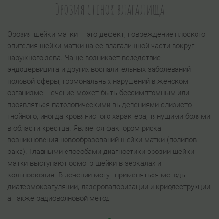
Эрозия стенок влагалища
Эрозия шейки матки – это дефект, повреждение плоского
эпителия шейки матки на ее влагалищной части вокруг
наружного зева. Чаще возникает вследствие
эндоцервицита и других воспалительных заболеваний
половой сферы, гормональных нарушений в женском
организме. Течение может быть бессимптомным или
проявляться патологическими выделениями слизисто-
гнойного, иногда кровянистого характера, тянущими болями
в области крестца. Является фактором риска
возникновения новообразований шейки матки (полипов,
рака). Главными способами диагностики эрозии шейки
матки выступают осмотр шейки в зеркалах и
кольпоскопия. В лечении могут применяться методы
диатермокоагуляции, лазеровапоризации и криодеструкции,
а также радиоволновой метод