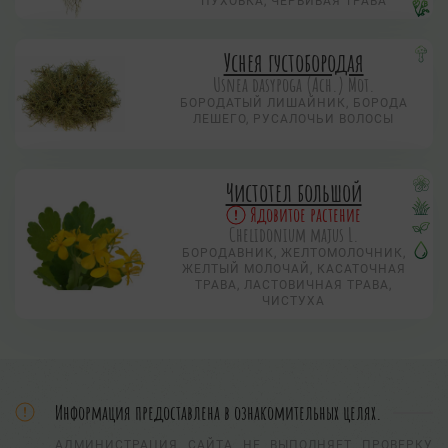
ПУХОВКА, ЧЕРВИВАЯ ТРАВА
Уснея густобородая
Usnea dasypoga (Ach.) Mot.
БОРОДАТЫЙ ЛИШАЙНИК, БОРОДА
ЛЕШЕГО, РУСАЛОЧЬИ ВОЛОСЫ
Чистотел большой
Ядовитое растение
Chelidonium majus L.
БОРОДАВНИК, ЖЕЛТОМОЛОЧНИК,
ЖЕЛТЫЙ МОЛОЧАЙ, КАСАТОЧНАЯ
ТРАВА, ЛАСТОВИЧНАЯ ТРАВА,
ЧИСТУХА
Информация предоставлена в ознакомительных целях.
АДМИНИСТРАЦИЯ САЙТА НЕ ВЫПОЛНЯЕТ ПРОВЕРКУ