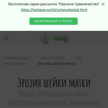
×
×
Бесплатная серия рассылок "Научное травничество"
https://herbana.world/scienceherbal.html
ИНФОРМАЦИЯ О КУРСЕ
HERBANA.WORLD
ЗАБОЛЕВАНИЯ
ВСЕ
ЗАБОЛЕВАНИЯ
ЭРОЗИЯ ШЕЙКИ МАТКИ
Эрозия шейки матки
Эктопия эпителия шейки матки,
Псевдоэрозия шейки матки, Эндоцервикоз,