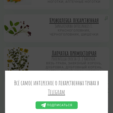
НОГОТКИ, АПТЕЧНЫЕ НОГОТКИ
Кровохлебка лекарственная
Sanguisorba officinalis L.
КРАСНОГОЛОВНИК,
ЧЕРНОГОЛОВНИК, ШИШЕЧКИ
Лапчатка прямостоячая
Potentilla erecta (L.) Raeusch.
ВЯЗЬ-ТРАВА, ЗАВЯЗНЫЙ КОРЕНЬ,
ДУБРОВКА, ДУБРОВНЫЙ КОРЕНЬ,
КАЛГАН ДИКИЙ, УЗИК, ШЕПТУХА
Всё самое интересное о лекарственных травах в
Мята водяная
Telegram
Mentha aquatica
МЯТА ВОДНАЯ, МЯТА БЕРЕГОВАЯ,
МЯТА РЕЧНАЯ
ПОДПИСАТЬСЯ