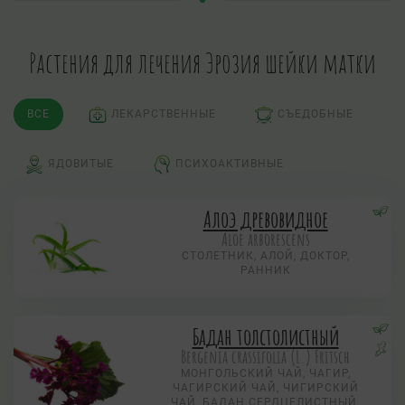
Растения для лечения Эрозия шейки матки
ВСЕ
ЛЕКАРСТВЕННЫЕ
СЪЕДОБНЫЕ
ЯДОВИТЫЕ
ПСИХОАКТИВНЫЕ
Алоэ древовидное
Aloe arborescens
СТОЛЕТНИК, АЛОЙ, ДОКТОР,
РАННИК
Бадан толстолистный
Bergenia crassifolia (L.) Fritsch
МОНГОЛЬСКИЙ ЧАЙ, ЧАГИР,
ЧАГИРСКИЙ ЧАЙ, ЧИГИРСКИЙ
ЧАЙ, БАДАН СЕРДЦЕЛИСТНЫЙ,