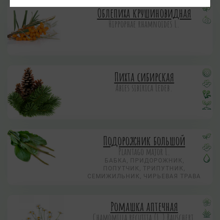
Облепиха крушиновидная
Hippophae rhamnoides L.
Пихта сибирская
Abies sibirica Ledeb.
Подорожник большой
Plantago major L.
БАБКА, ПРИДОРОЖНИК,
ПОПУТЧИК, ТРИПУТНИК,
СЕМИЖИЛЬНИК, ЧИРЬЕВАЯ ТРАВА
Ромашка аптечная
Chamomilla recutita (L.) Rauschert,