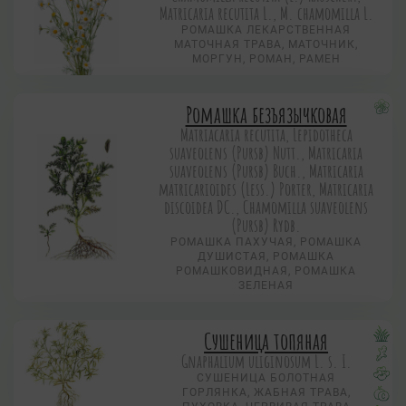
Matricaria recutita L., M. chamomilla L.
РОМАШКА ЛЕКАРСТВЕННАЯ
МАТОЧНАЯ ТРАВА, МАТОЧНИК,
МОРГУН, РОМАН, РАМЕН
Ромашка безъязычковая
Matriacaria recutita, Lepidotheca
suaveolens (Pursb) Nutt., Matricaria
suaveolens (Pursb) Buch., Matricaria
matricarioides (Less.) Porter, Matricaria
discoidea DC., Chamomilla suaveolens
(Pursb) Rydb.
РОМАШКА ПАХУЧАЯ, РОМАШКА
ДУШИСТАЯ, РОМАШКА
РОМАШКОВИДНАЯ, РОМАШКА
ЗЕЛЕНАЯ
Сушеница топяная
Gnaphalium uliginosum L. s. I.
СУШЕНИЦА БОЛОТНАЯ
ГОРЛЯНКА, ЖАБНАЯ ТРАВА,