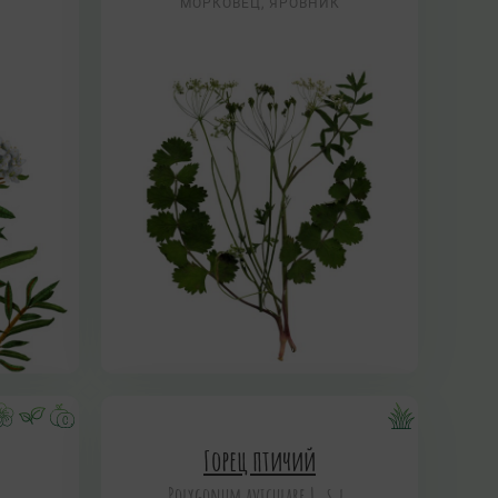
МОРКОВЕЦ, ЯРОВНИК
Горец птичий
Polygonum aviculare L. s.l.