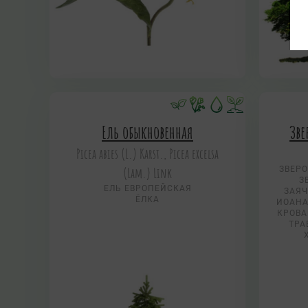
Ель обыкновенная
Зве
Picea abies (L.) Karst., Picea excelsa
(Lam.) Link
ЗВЕР
З
ЕЛЬ ЕВРОПЕЙСКАЯ
ЗАЯЧ
ЁЛКА
ИОАНА
КРОВА
ТРА