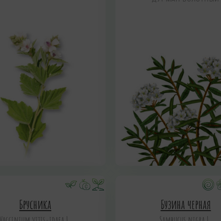
Брусника
Бузина черная
Vaccinium vitis-idaea L.
Sambucus nigra L.