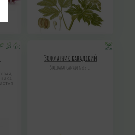
я
Золотарник канадский
Solidago canadensis L.
ОВАЯ,
БНИКА
МИСТАЯ