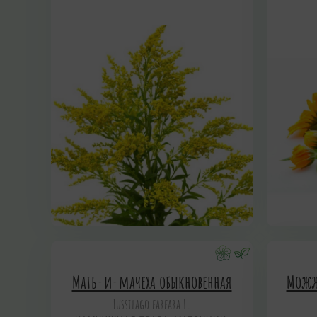
Мать-и-мачеха обыкновенная
Можж
Tussilago farfara L.