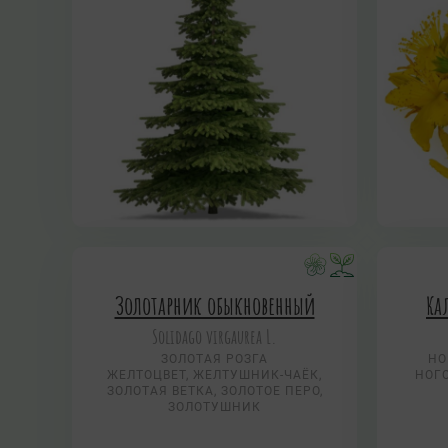
Золотарник обыкновенный
Ка
Solidago virgaurea L.
ЗОЛОТАЯ РОЗГА
НО
ЖЕЛТОЦВЕТ, ЖЕЛТУШНИК-ЧАЁК,
НОГ
ЗОЛОТАЯ ВЕТКА, ЗОЛОТОЕ ПЕРО,
ЗОЛОТУШНИК