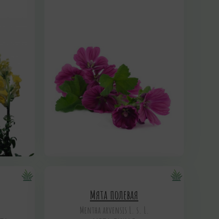
Мята полевая
Mentha arvensis L. s. L.