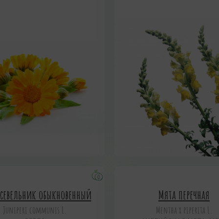
евельник обыкновенный
Мята перечная
Juniperi communis L.
Mentha х piperita L.