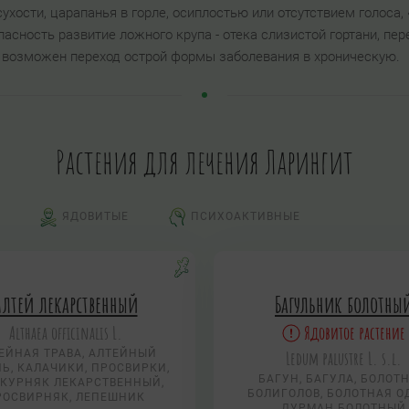
хости, царапанья в горле, осиплостью или отсутствием голоса
асность развитие ложного крупа - отека слизистой гортани, пе
, возможен переход острой формы заболевания в хроническую.
Растения для лечения Ларингит
ЯДОВИТЫЕ
ПСИХОАКТИВНЫЕ
Алтей лекарственный
Багульник болотны
Althaea officinalis L.
Ядовитое растение
ЕЙНАЯ ТРАВА, АЛТЕЙНЫЙ
Ledum palustre L. s.l.
Ь, КАЛАЧИКИ, ПРОСВИРКИ,
БАГУН, БАГУЛА, БОЛОТ
КУРНЯК ЛЕКАРСТВЕННЫЙ,
БОЛИГОЛОВ, БОЛОТНАЯ О
РОСВИРНЯК, ЛЕПЕШНИК
ДУРМАН БОЛОТНЫЙ