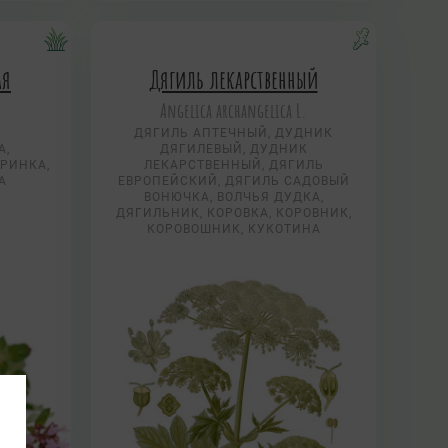
ая
Дягиль лекарственный
Angelica archangelica L.
ДЯГИЛЬ АПТЕЧНЫЙ, ДУДНИК
А,
ДЯГИЛЕВЫЙ, ДУДНИК
РИНКА,
ЛЕКАРСТВЕННЫЙ, ДЯГИЛЬ
А
ЕВРОПЕЙСКИЙ, ДЯГИЛЬ САДОВЫЙ
ВОНЮЧКА, ВОЛЧЬЯ ДУДКА,
ДЯГИЛЬНИК, КОРОВКА, КОРОВНИК,
КОРОВОШНИК, КУКОТИНА