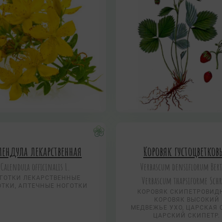
лендула лекарственная
Коровяк густоцветко
Calendula officinalis L.
Verbascum densiflorum Bert
ГОТКИ ЛЕКАРСТВЕННЫЕ
Verbascum thapsiforme Sch
ОТКИ, АПТЕЧНЫЕ НОГОТКИ
КОРОВЯК СКИПЕТРОВИД
КОРОВЯК ВЫСОКИЙ
МЕДВЕЖЬЕ УХО, ЦАРСКАЯ 
ЦАРСКИЙ СКИПЕТР.