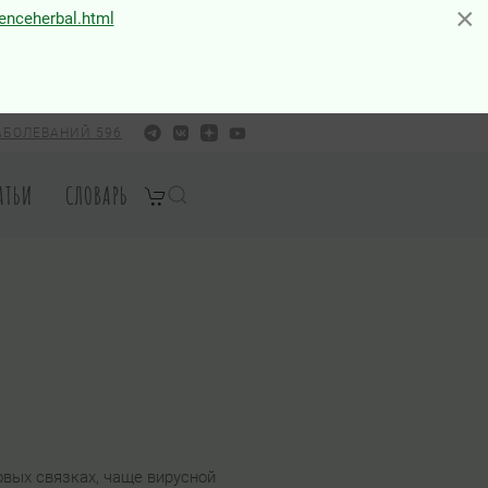
×
×
ienceherbal.html
АБОЛЕВАНИЙ 596
АТЬИ
СЛОВАРЬ
овых связках, чаще вирусной