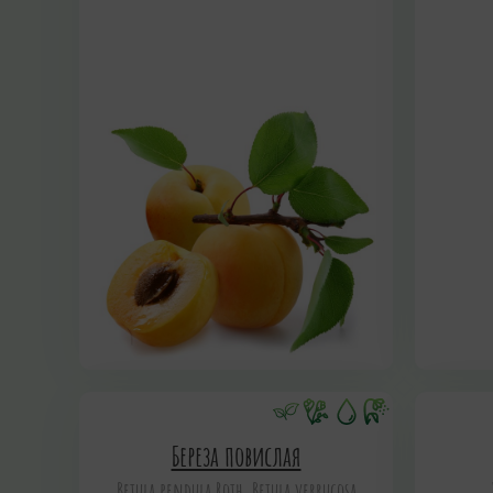
Береза повислая
Betula pendula Roth, Betula verrucosa