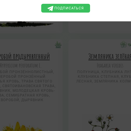
ПОДПИСАТЬСЯ
робой продырявленный
Земляника зелёна
Hypericum perforatum L.
Fragaria viridis
ОБОЙ ПРОНЗЁННОЛИСТНЫЙ,
ПОЛУНИЦА, КЛУБНИКА ЛУГ
ВЕРОБОЙ ПРОНЗЁННЫЙ
КЛУБНИКА СТЕПНАЯ, КЛУ
ЬЯ КРОВЬ, ТРАВА СВЯТОГО
ЛЕСНАЯ, ЗЕМЛЯНИКА ХОЛ
, СВЯТОИВАНОВСКАЯ ТРАВА,
ВНИК, МОЛОДЕЦКАЯ КРОВЬ-
ВА, СЕМИБРАТНАЯ КРОВЬ,
ХВОРОБОЙ, ДЫРЯВНИК