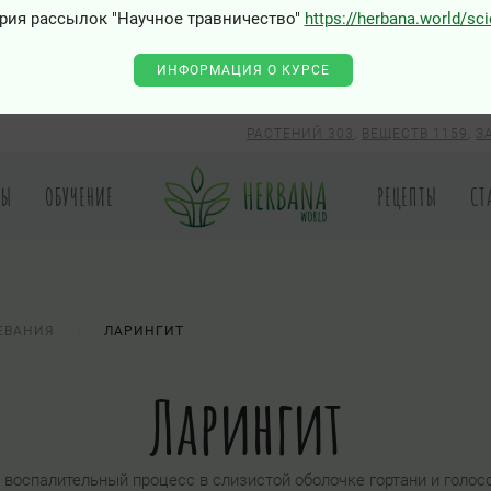
рия рассылок "Научное травничество"
https://herbana.world/sc
ИНФОРМАЦИЯ О КУРСЕ
РАСТЕНИЙ 303
,
ВЕЩЕСТВ 1159
,
З
РЫ
ОБУЧЕНИЕ
РЕЦЕПТЫ
СТ
ЕВАНИЯ
ЛАРИНГИТ
Ларингит
 воспалительный процесс в слизистой оболочке гортани и голос