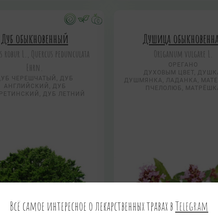
Дуб обыкновенный
Душица обыкновенн
s robur L., Quercus pedunculata
Origanum vulgare L.
Ehrn.
ОРЕГАНО
ДУХОВЫМ ЦВЕТ, ДУШК
ДУБ ЧЕРЕШЧАТЫЙ, ДУБ
ДУШМЯНКА, ЛАДАНКА, МАТЕ
АНГЛИЙСКИЙ, ДУБ
ПЧЕЛОЛЮБ, МАТРЁШК
РЕТИНСКИЙ, ДУБ ЛЕТНИЙ
Всё самое интересное о лекарственных травах в
Telegram