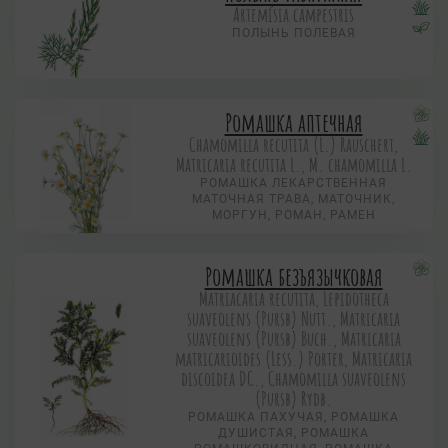
Artemísia campestris
ПОЛЫНЬ ПОЛЕВАЯ
Ромашка аптечная
Chamomilla recutita (L.) Rauschert,
Matricaria recutita L., M. chamomilla L.
РОМАШКА ЛЕКАРСТВЕННАЯ
МАТОЧНАЯ ТРАВА, МАТОЧНИК,
МОРГУН, РОМАН, РАМЕН
Ромашка безъязычковая
Matriacaria recutita, Lepidotheca
suaveolens (Pursb) Nutt., Matricaria
suaveolens (Pursb) Buch., Matricaria
matricarioides (Less.) Porter, Matricaria
discoidea DC., Chamomilla suaveolens
(Pursb) Rydb.
РОМАШКА ПАХУЧАЯ, РОМАШКА
ДУШИСТАЯ, РОМАШКА