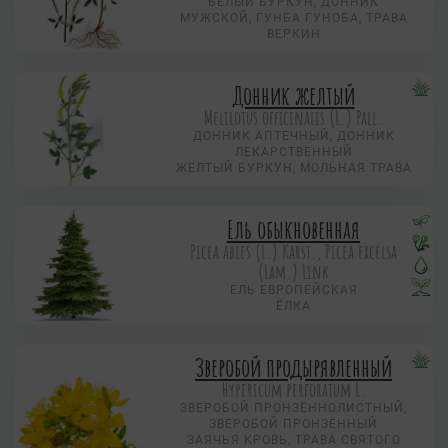
БЕЛЫЙ БУРКУН, ДОННИК
МУЖСКОЙ, ГУНБА ГУНОБА, ТРАВА
ВЕРКИН
Донник желтый
Melilotus officinalis (L.) Pall.
ДОННИК АПТЕЧНЫЙ, ДОННИК
ЛЕКАРСТВЕННЫЙ
ЖЕЛТЫЙ БУРКУН, МОЛЬНАЯ ТРАВА
Ель обыкновенная
Picea abies (L.) Karst., Picea excelsa
(Lam.) Link
ЕЛЬ ЕВРОПЕЙСКАЯ
ЁЛКА
Зверобой продырявленный
Hypericum perforatum L.
ЗВЕРОБОЙ ПРОНЗЁННОЛИСТНЫЙ,
ЗВЕРОБОЙ ПРОНЗЁННЫЙ
ЗАЯЧЬЯ КРОВЬ, ТРАВА СВЯТОГО