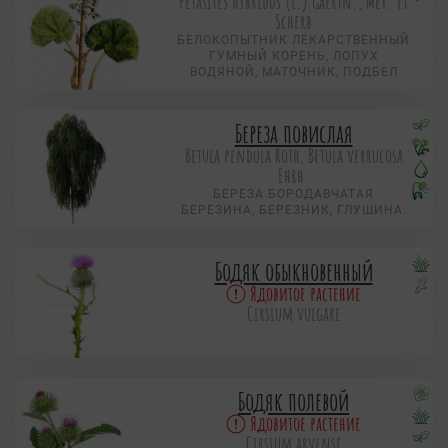
Petasites hybridus (L.) Gaertn., Mey. et
Scherb
БЕЛОКОПЫТНИК ЛЕКАРСТВЕННЫЙ
ГУМНЫЙ КОРЕНЬ, ЛОПУХ
ВОДЯНОЙ, МАТОЧНИК, ПОДБЕЛ
Береза повислая
Betula pendula Roth, Betula verrucosa
Ehrh.
БЕРЕЗА БОРОДАВЧАТАЯ
БЕРЕЗИНА, БЕРЕЗНИК, ГЛУШИНА.
Бодяк обыкновенный
Ядовитое растение
Cirsium vulgare
Бодяк полевой
Ядовитое растение
Cirsium arvense