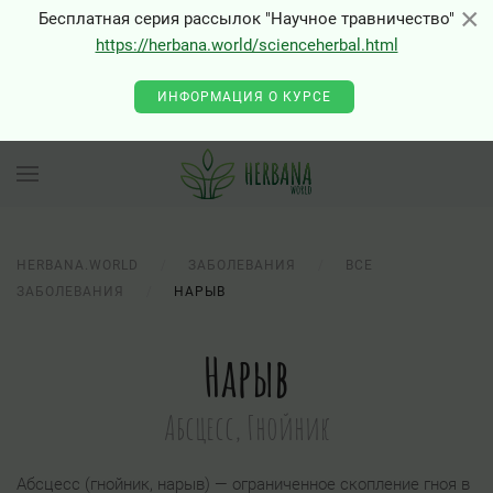
×
×
Бесплатная серия рассылок "Научное травничество"
https://herbana.world/scienceherbal.html
ИНФОРМАЦИЯ О КУРСЕ
HERBANA.WORLD
ЗАБОЛЕВАНИЯ
ВСЕ
ЗАБОЛЕВАНИЯ
НАРЫВ
Нарыв
Абсцесс, Гнойник
Абсцесс (гнойник, нарыв) — ограниченное скопление гноя в