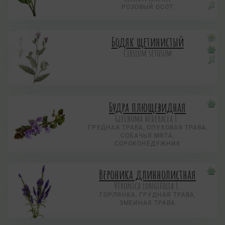
РОЗОВЫЙ ОСОТ
Бодяк щетинистый
Cirsium setosum
Будра плющевидная
Glechoma hederacea L.
ГРУДНАЯ ТРАВА, ОПУХОВАЯ ТРАВА,
СОБАЧЬЯ МЯТА,
СОРОКОНЕДУЖНИК
Вероника длиннолистная
Veronica longifolia L.
ГОРЛЯНКА, ГРУДНАЯ ТРАВА,
ЗМЕИНАЯ ТРАВА