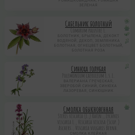
РОМАШКОВИДНАЯ, РОМАШКА
ЗЕЛЕНАЯ
Сабельник болотный
Comarum palustre L.
БОЛОТНИК, БРЫЛЕНА, ДЕКОКТ
ВОДЯНОЙ, ДЕКОП, ЗЕМЛЯНИКА
БОЛОТНАЯ, ОГНЕЦВЕТ БОЛОТНЫЙ,
БОЛОТНАЯ РОЗА
Синюха голубая
Polemonium caeruleum L.s.L.
ВАЛЕРИАНА ГРЕЧЕСКАЯ,
ЗВЕРОБОЙ СИНИЙ, СИНЮХА
ЛАЗОРЕВАЯ, СИНЮШНИК
Смолка обыкновенная
Steris viscaria (L.) Rafin., Lychnis
viscaria L., Viscaria viscosa (Scop.)
Aschers., Viscaria vulgaris Bernh.
СМОЛКА КЛЕЙКАЯ