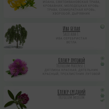
ИОАНА, СВЯТОИВАНОВСКАЯ ТРАВА,
КРОВАВНИК, МОЛОДЕЦКАЯ КРОВЬ-
ТРАВА, СЕМИБРАТНАЯ КРОВЬ,
ХВОРОБОЙ, ДЫРЯВНИК
Ива белая
Salix alba L.
ИВА СЕРЕБРИСТАЯ
ВЕТЛА
Клевер луговой
Trifolium pratense L.
ДЯТЛИНА КРАСНАЯ, ДЯТЕЛЬНИК
КРАСНЫЙ, ТРЕХЛИСТНИК ЛУГОВОЙ
Клевер средний
Trifolium medium