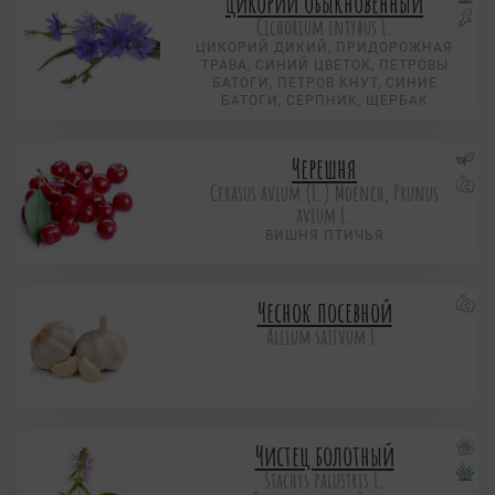
Цикорий обыкновенный
Cichorium intybus L.
ЦИКОРИЙ ДИКИЙ, ПРИДОРОЖНАЯ
ТРАВА, СИНИЙ ЦВЕТОК, ПЕТРОВЫ
БАТОГИ, ПЕТРОВ КНУТ, СИНИЕ
БАТОГИ, СЕРПНИК, ЩЕРБАК
Черешня
Cerasus avium (L.) Moench, Prunus
avium L.
ВИШНЯ ПТИЧЬЯ
Чеснок посевной
Allium sativum L.
Чистец болотный
Stachys palustris L.