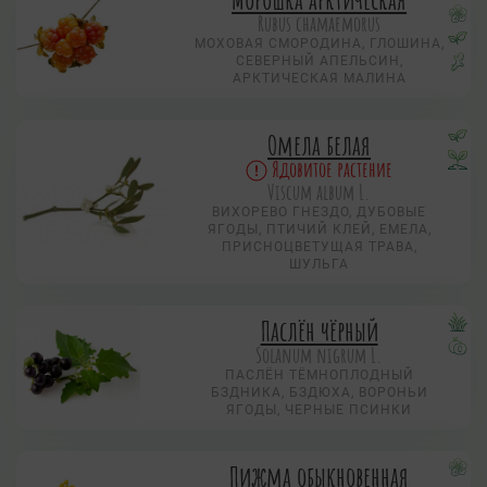
Rubus chamaemorus
МОХОВАЯ СМОРОДИНА, ГЛОШИНА,
СЕВЕРНЫЙ АПЕЛЬСИН,
АРКТИЧЕСКАЯ МАЛИНА
Омела белая
Ядовитое растение
Viscum album L.
ВИХОРЕВО ГНЕЗДО, ДУБОВЫЕ
ЯГОДЫ, ПТИЧИЙ КЛЕЙ, ЕМЕЛА,
ПРИСНОЦВЕТУЩАЯ ТРАВА,
ШУЛЬГА
Паслён чёрный
Solanum nigrum L.
ПАСЛЁН ТЁМНОПЛОДНЫЙ
БЗДНИКА, БЗДЮХА, ВОРОНЬИ
ЯГОДЫ, ЧЕРНЫЕ ПСИНКИ
Пижма обыкновенная