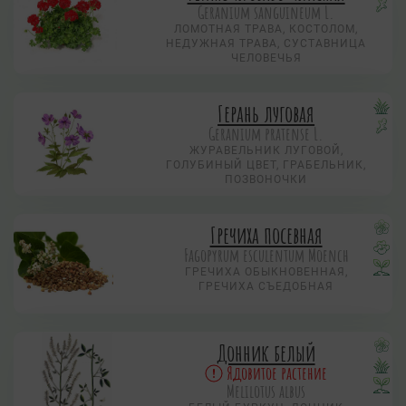
Geranium sanguineum L.
ЛОМОТНАЯ ТРАВА, КОСТОЛОМ,
НЕДУЖНАЯ ТРАВА, СУСТАВНИЦА
ЧЕЛОВЕЧЬЯ
Герань луговая
Geranium pratense L.
ЖУРАВЕЛЬНИК ЛУГОВОЙ,
ГОЛУБИНЫЙ ЦВЕТ, ГРАБЕЛЬНИК,
ПОЗВОНОЧКИ
Гречиха посевная
Fagopyrum esculentum Moench
ГРЕЧИХА ОБЫКНОВЕННАЯ,
ГРЕЧИХА СЪЕДОБНАЯ
Донник белый
Ядовитое растение
Melilotus albus