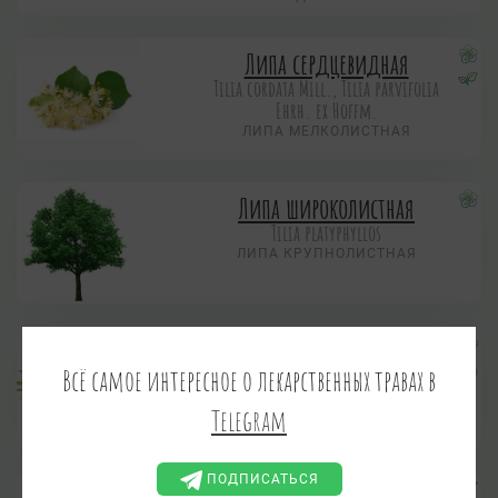
Липа сердцевидная
Tilia cordata Mill., Tilia parvifolia
Ehrh. ex Hoffm.
ЛИПА МЕЛКОЛИСТНАЯ
Липа широколистная
Tilia platyphyllos
ЛИПА КРУПНОЛИСТНАЯ
Лук репчатый
Всё самое интересное о лекарственных травах в
Allium сера L.
Telegram
ПОДПИСАТЬСЯ
Малина обыкновенная