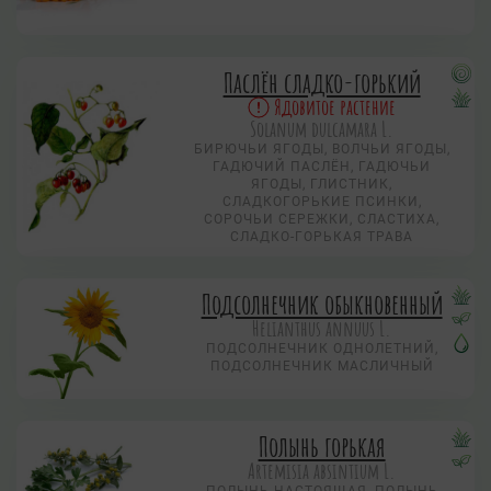
Паслён сладко-горький
Ядовитое растение
Solanum dulcamara L.
БИРЮЧЬИ ЯГОДЫ, ВОЛЧЬИ ЯГОДЫ,
ГАДЮЧИЙ ПАСЛЁН, ГАДЮЧЬИ
ЯГОДЫ, ГЛИСТНИК,
СЛАДКОГОРЬКИЕ ПСИНКИ,
СОРОЧЬИ СЕРЕЖКИ, СЛАСТИХА,
СЛАДКО-ГОРЬКАЯ ТРАВА
Подсолнечник обыкновенный
Helianthus annuus L.
ПОДСОЛНЕЧНИК ОДНОЛЕТНИЙ,
ПОДСОЛНЕЧНИК МАСЛИЧНЫЙ
Полынь горькая
Artemisia absintium L.