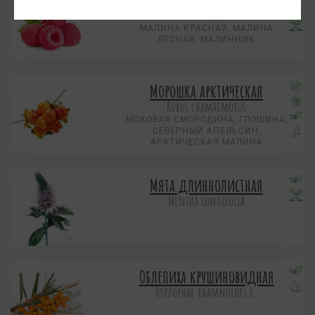
Rubus idaeus L
МАЛИНА КРАСНАЯ, МАЛИНА
ЛЕСНАЯ, МАЛИННИК
Морошка арктическая
Rubus chamaemorus
МОХОВАЯ СМОРОДИНА, ГЛОШИНА,
СЕВЕРНЫЙ АПЕЛЬСИН,
АРКТИЧЕСКАЯ МАЛИНА
Мята длиннолистная
Mentha longifolia
Облепиха крушиновидная
Hippophae rhamnoides L.