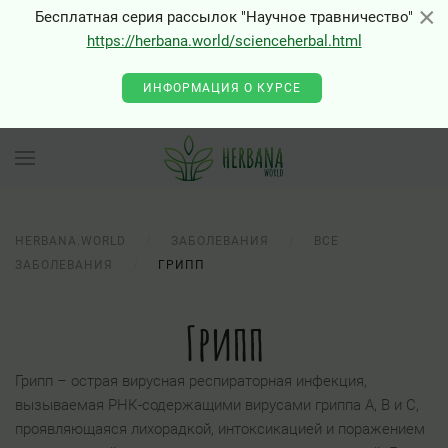
×
×
Бесплатная серия рассылок "Научное травничество"
https://herbana.world/scienceherbal.html
ИНФОРМАЦИЯ О КУРСЕ
HERBANA.WORLD
ЗАБОЛЕВАНИЯ
ВСЕ
ЗАБОЛЕВАНИЯ
ГРИПП
Грипп
Грипп – острая вирусная респираторная инфекция,
вызываемая РНК-содержащими вирусами гриппа А, В и С,
проявляющаяся лихорадкой, интоксикацией и поражением