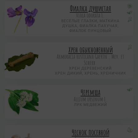
Фиалка душистая
Viola odorata L.
ВЕСЕЛЫЕ ГЛАЗКИ, МАТКИНА
ДУШКА, ФИАЛКА ПАХУЧАЯ,
ФИАЛОК ПУНЦОВЫЙ
Хрен обыкновенный
Armoracia rusticana Gaertn., Меу. et
Scherb.
ХРЕН ДЕРЕВЕНСКИЙ
ХРЕН ДИКИЙ, ХРЕНЬ, ХРЕНИЧНИК
Черемша
Allium ursinum L.
ЛУК МЕДВЕЖИЙ
Чеснок посевной