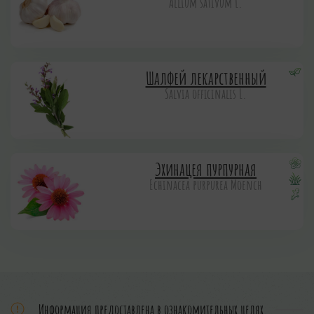
Allium sativum L.
Шалфей лекарственный
Salvia officinalis L.
Эхинацея пурпурная
Echinacea purpurea Moench
Информация предоставлена в ознакомительных целях.