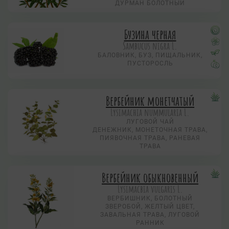
ДУРМАН БОЛОТНЫЙ
Бузина черная
Sambucus nigra L.
БАЛОВНИК, БУЗ, ПИЩАЛЬНИК,
ПУСТОРОСЛЬ
Вербейник монетчатый
Lysimachia nummularia L.
ЛУГОВОЙ ЧАЙ
ДЕНЕЖНИК, МОНЕТОЧНАЯ ТРАВА,
ПИЯВОЧНАЯ ТРАВА, РАНЕВАЯ
ТРАВА
Вербейник обыкновенный
Lysimacbia vulgaris L.
ВЕРБИШНИК, БОЛОТНЫЙ
ЗВЕРОБОЙ, ЖЕЛТЫЙ ЦВЕТ,
ЗАВАЛЬНАЯ ТРАВА, ЛУГОВОЙ
РАННИК