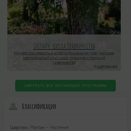
Онлайн-школа травничества
Изучаем все известные аспекты применения трав, учитывая
разнообразный опыт школ, подходов и традиций
травничества
Е
ПОДРОБНЕЕ
СМОТРЕТЬ ВСЕ ОБУЧАЮЩИЕ ПРОГРАММЫ
Классификация
Царство:
Plantae — Растения