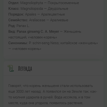
Отдел:
Magnoliophyta — Покрытосеменные
Класс:
Magnoliopsida — Двудольные
Порядок:
Apiales — Аралецветные
Семейство:
Araliaceae — Аралиевые
Род:
Panax L.
Вид:
Panax ginseng C. A. Meyer
— Женьшень
настоящий, «человек-корень»
Синонимы:
P. schin-seng Ness; китайское «жен-шень»
— «человек-корень»
Легенда
Говорят, что корень женьшеня стали использовать
еще 3000 лет назад. А появился он на Земле так: как-
то молния ударила в ручей. Вода иссякла, и в том
месте, куда она угодила, появилось растение,