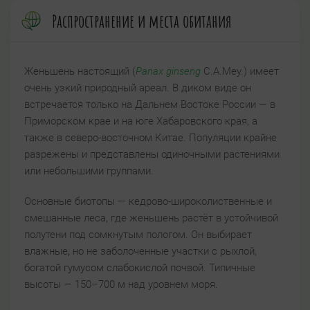
Распространение и места обитания
Женьшень настоящий (
Panax ginseng
C.A.Mey.) имеет
очень узкий природный ареал. В диком виде он
встречается только на Дальнем Востоке России — в
Приморском крае и на юге Хабаровского края, а
также в северо-восточном
Китае. Популяции крайне
разрежены и представлены одиночными растениями
или небольшими группами.
Основные биотопы — кедрово-широколиственные и
смешанные леса, где женьшень растёт в устойчивой
полутени под сомкнутым пологом. Он выбирает
влажные
,
но не заболоченные участки с рыхлой,
богатой гумусом слабокислой почвой. Типичные
высоты — 150–700 м над
уровнем моря.