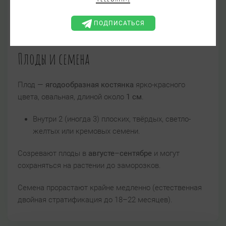
жизни
, в культуре — на 3–4-м году.
ПОДПИСАТЬСЯ
Плоды и семена
Плод —
ягодообразная костянка
ярко-красного
цвета, овальная, длиной около
1 см
.
Внутри 2 (иногда 3) плоских, твёрдых, светло-
желтых или кремовых семени.
Созревают плоды в
августе–сентябре
и могут
сохраняться на растении до заморозков.
Семена прорастают крайне медленно (естественная
двойная стратификация до 18–22 месяцев).