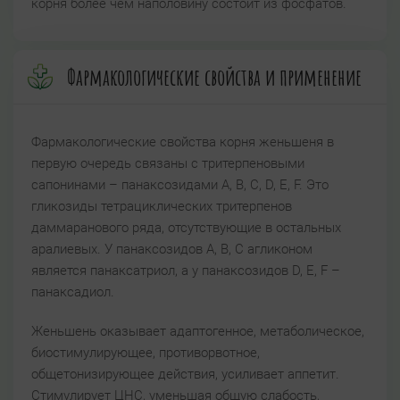
корня более чем наполовину состоит из фосфатов.
Фармакологические свойства и применение
Фармакологические свойства корня женьшеня в
первую очередь связаны с тритерпеновыми
сапонинами – панаксозидами А, В, С, D, Е, F. Это
гликозиды тетрациклических тритерпенов
даммаранового ряда, отсутствующие в остальных
аралиевых. У панаксозидов A, B, C агликоном
является панаксатриол, а у панаксозидов D, Е, F –
панаксадиол.
Женьшень оказывает адаптогенное, метаболическое,
биостимулирующее, противорвотное,
общетонизирующее действия, усиливает аппетит.
Стимулирует ЦНС, уменьшая общую слабость,