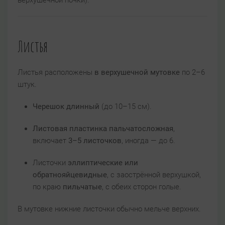
Листья
Листья расположены
в верхушечной мутовке
по 2–6
штук.
Черешок длинный
(до 10–15 см).
Листовая пластинка пальчатосложная
,
включает
3–5 листочков
, иногда — до 6.
Листочки
эллиптические или
обратнояйцевидные
, с заострённой верхушкой,
по краю
пильчатые
, с обеих сторон голые.
В мутовке нижние листочки обычно мельче верхних.