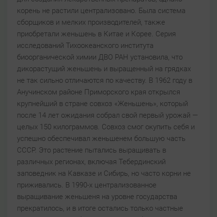
корень не растили централизовано. Была система
сборщиков и мелких производителей, также
приобретали женьшень в Китае и Корее. Серия
исследований Тихоокеанского института
биоорганической химии ДВО РАН установила, что
дикорастущий женьшень и выращенный на грядках
не так сильно отличаются по качеству. В 1962 году в
Анучинском районе Приморского края открылся
крупнейший в стране совхоз «Женьшень», который
после 14 лет ожидания собрал свой первый урожай —
целых 150 килограммов. Совхоз смог окупить себя и
успешно обеспечивал женьшенем большую часть
СССР. Это растение пытались выращивать в
различных регионах, включая Тебердинский
заповедник на Кавказе и Сибирь, но часто корни не
приживались. В 1990-х централизованное
выращивание женьшеня на уровне государства
прекратилось, и в итоге остались только частные