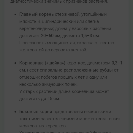
диагностически значимых признаков растения.
Главный корень
стержневой, утолщённый,
мясистый, цилиндрический или слегка
веретеновидный; длина у взрослых растений
достигает
20–60 см
, диаметр
1,5–3 см
.
Поверхность морщинистая, окраска от светло-
желтоватой до серовато-желтой.
Корневище («шейка»)
короткое, диаметром
0,3–1
см
, несёт
спирально расположенные рубцы
от
отмерших побегов прошлых лет и одну или
несколько зимующих почек.
У старых растений длина корневища может
достигать
до 15 см
.
Боковые корни
представлены несколькими
толстыми разветвлениями и множеством тонких
мочковатых корешков.
Характерная форма «человеческой фигурки»