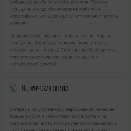
вобравшее в себя силу небесного огня. Поэтому
женьшень иногда обозначается китайскими
иероглифами "жень-дань-шень", что означает "корень-
молния".
Чаше всего его называют "корень жизни". Корень
женьшеня - буквально " человек - корень" (жень -
человек, шень - корень). Это название было дано за
поразительное сходство корня женьшеня с
человеческой фигурой.
Историческая справка
Интерес к искусственному выращиванию женьшеня
возник в СССР в 1950-х годах, когда достаточно
большое количество этого растения использовалось
для создания лекарственных препаратов, однако