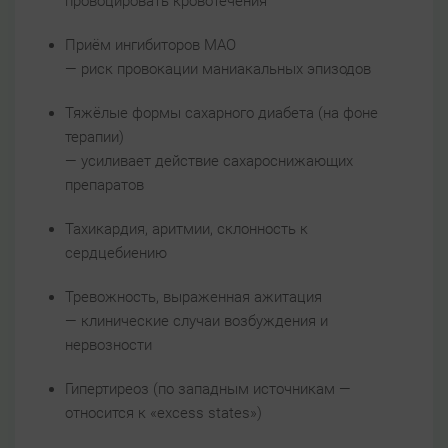
провоцировать кровотечения
Приём ингибиторов МАО
— риск провокации маниакальных эпизодов
Тяжёлые формы сахарного диабета (на фоне
терапии)
— усиливает действие сахароснижающих
препаратов
Тахикардия, аритмии, склонность к
сердцебиению
Тревожность, выраженная ажитация
— клинические случаи возбуждения и
нервозности
Гипертиреоз (по западным источникам —
относится к «excess states»)