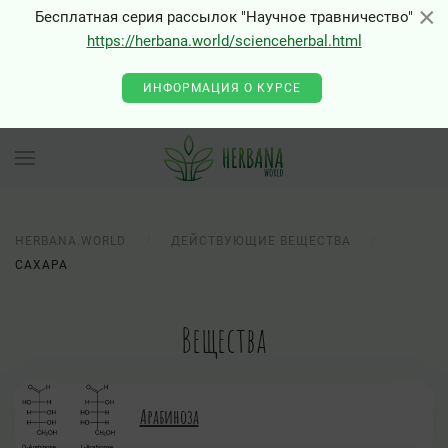
×
×
Бесплатная серия рассылок "Научное травничество"
https://herbana.world/scienceherbal.html
ИНФОРМАЦИЯ О КУРСЕ
HERBANA.WORLD
ДЕЙСТВУЮЩИЕ ВЕЩЕСТВА
САХАРА
Вещества
Арабиноза