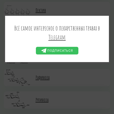
Пектин
Всё самое интересное о лекарственных травах в
Полисахарид-К
Telegram
ПОДПИСАТЬСЯ
Рамноза
Рафиноза
Рутиноза