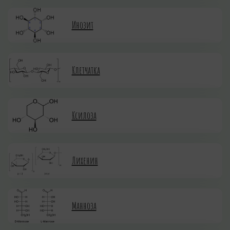
Инозит
Клетчатка
Ксилоза
Лихенин
Манноза