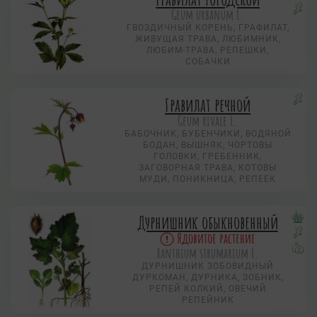
Geum urbanum L.
ГВОЗДИЧНЫЙ КОРЕНЬ, ГРАФИЛАТ,
ЖИВУЩАЯ ТРАВА, ЛЮБИМНИК,
ЛЮБИМ-ТРАВА, РЕПЕШКИ,
СОБАЧКИ
Гравилат речной
Geum rivale L.
БАБОЧНИК, БУБЕНЧИКИ, ВОДЯНОЙ
БОДАН, ВЫШНЯК, ЧОРТОВЫ
ГОЛОВКИ, ГРЕБЕННИК,
ЗАГОВОРНАЯ ТРАВА, КОТОВЫ
МУДИ, ПОНИКНИЦА, РЕПЕЕК
Дурнишник обыкновенный
Ядовитое растение
Xanthium strumarium L.
ДУРНИШНИК ЗОБОВИДНЫЙ
ДУРКОМАН, ДУРНИКА, ЗОБНИК,
РЕПЕЙ КОЛКИЙ, ОВЕЧИЙ
РЕПЕЙНИК