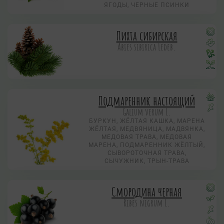
ЯГОДЫ, ЧЕРНЫЕ ПСИНКИ
Пихта сибирская
Abies sibirica Ledeb.
Подмаренник настоящий
Galium verum L.
БУРКУН, ЖЁЛТАЯ КАШКА, МАРЕНА
ЖЁЛТАЯ, МЕДВЯНИЦА, МАДВЯНКА,
МЕДОВАЯ ТРАВА, МЕДОВАЯ
МАРЕНА, ПОДМАРЕННИК ЖЁЛТЫЙ,
СЫВОРОТОЧНАЯ ТРАВА,
СЫЧУЖНИК, ТРЫН-ТРАВА
Смородина черная
Ribes nigrum L.