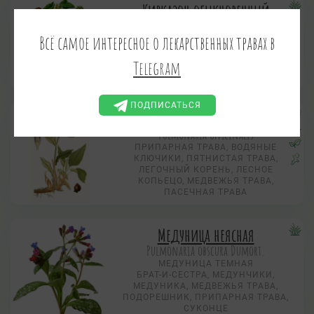
Кирказон обыкновенный
Ядовитое растение
Aristolochia clematitis L.
Всё самое интересное о лекарственных травах в
КИРКАЗОН ЛОМОНОСОВИДНЫЙ
Telegram
ЛИХОРАДОЧНАЯ ТРАВА,
ФИНОВНИК
ПОДПИСАТЬСЯ
Медуница лекарственная
Pulmonaria officinalis
ПРИПАРНАЯ ТРАВА, ВОДЯНЫЕ
КЛЮЧИКИ, ПЯТНИСТАЯ ТРАВА,
ЛЕГОЧНЫЙ КОРЕНЬ, ЛЕСНОЕ
КОПЬЕЦО, МЕДВЕЖЬЯ ТРАВА,
ПАСЕЧНАЯ ТРАВА
Медуница неясная
Pulmonaria obscura Dumort.
МЕДУНИЦА ТЕМНАЯ
БРАТ-И-СЕСТРА, МЕДУНЧИКИ,
МЕДУНИКА, МЕДВЕЖЬЯ ТРАВА,
ПОДОРЕШНИК, ПРИПАРНАЯ ТРАВА,
СУКОНЦЕ