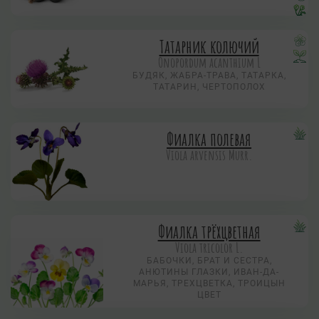
Татарник колючий
Onopordum acanthium L
БУДЯК, ЖАБРА-ТРАВА, ТАТАРКА,
ТАТАРИН, ЧЕРТОПОЛОХ
Фиалка полевая
Viola arvensis Murr.
Фиалка трёхцветная
Viola tricolor L.
БАБОЧКИ, БРАТ И СЕСТРА,
АНЮТИНЫ ГЛАЗКИ, ИВАН-ДА-
МАРЬЯ, ТРЕХЦВЕТКА, ТРОИЦЫН
ЦВЕТ