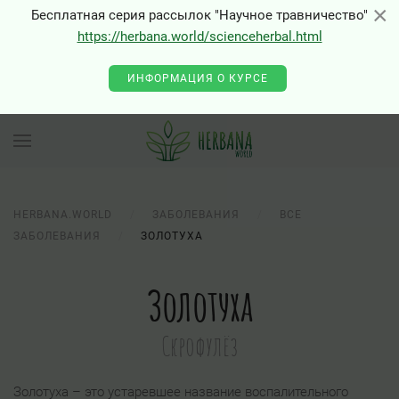
×
×
Бесплатная серия рассылок "Научное травничество"
https://herbana.world/scienceherbal.html
ИНФОРМАЦИЯ О КУРСЕ
HERBANA.WORLD
ЗАБОЛЕВАНИЯ
ВСЕ
ЗАБОЛЕВАНИЯ
ЗОЛОТУХА
Золотуха
Скрофулёз
Золотуха – это устаревшее название воспалительного