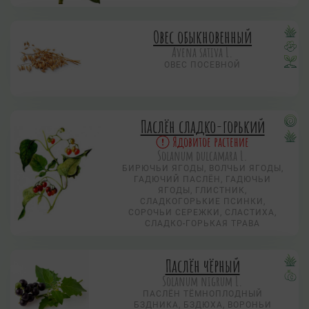
Овес обыкновенный
Avena sativa L.
ОВЕС ПОСЕВНОЙ
Паслён сладко-горький
Ядовитое растение
Solanum dulcamara L.
БИРЮЧЬИ ЯГОДЫ, ВОЛЧЬИ ЯГОДЫ,
ГАДЮЧИЙ ПАСЛЁН, ГАДЮЧЬИ
ЯГОДЫ, ГЛИСТНИК,
СЛАДКОГОРЬКИЕ ПСИНКИ,
СОРОЧЬИ СЕРЕЖКИ, СЛАСТИХА,
СЛАДКО-ГОРЬКАЯ ТРАВА
Паслён чёрный
Solanum nigrum L.
ПАСЛЁН ТЁМНОПЛОДНЫЙ
БЗДНИКА, БЗДЮХА, ВОРОНЬИ