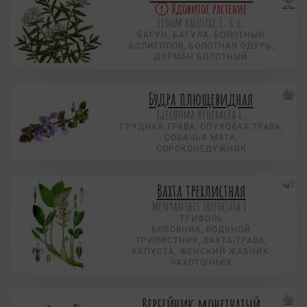
Ядовитое растение
Ledum palustre L. s.l.
БАГУН, БАГУЛА, БОЛОТНЫЙ
БОЛИГОЛОВ, БОЛОТНАЯ ОДУРЬ,
ДУРМАН БОЛОТНЫЙ
Будра плющевидная
Glechoma hederacea L.
ГРУДНАЯ ТРАВА, ОПУХОВАЯ ТРАВА,
СОБАЧЬЯ МЯТА,
СОРОКОНЕДУЖНИК
Вахта трехлистная
Menyanthes trifoliata L.
ТРИФОЛЬ
БОБОВНИК, ВОДЯНОЙ
ТРИЛИСТНИК, ВАХТА-ТРАВА,
КАПУСТА, ЖЕНСКИЙ ЖАБНИК,
ЧАХОТОЧНИК
Вербейник монетчатый