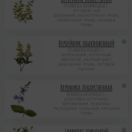
Lysimachia nummularia L.
ЛУГОВОЙ ЧАЙ
ДЕНЕЖНИК, МОНЕТОЧНАЯ ТРАВА,
ПИЯВОЧНАЯ ТРАВА, РАНЕВАЯ
ТРАВА
Вербейник обыкновенный
Lysimacbia vulgaris L.
ВЕРБИШНИК, БОЛОТНЫЙ
ЗВЕРОБОЙ, ЖЕЛТЫЙ ЦВЕТ,
ЗАВАЛЬНАЯ ТРАВА, ЛУГОВОЙ
РАННИК
Вероника лекарственная
Veronica officinalis L.
ДУБРОВКА АПТЕЧНАЯ,
ВЕРЕВОЧНИК, ЛЕЖАЧКА,
РАСХОДНИК ПОЛЬНЫЙ, УРОЧНАЯ
ТРАВА
Гравилат городской