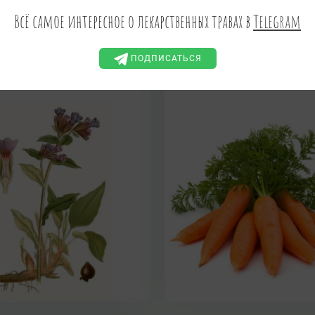
Pulmonaria officinalis
Daucus sativus (Hoffm.) Ro
Всё самое интересное о лекарственных травах в
Telegram
ПАРНАЯ ТРАВА, ВОДЯНЫЕ
ЧИКИ, ПЯТНИСТАЯ ТРАВА,
ГОЧНЫЙ КОРЕНЬ, ЛЕСНОЕ
ЬЕЦО, МЕДВЕЖЬЯ ТРАВА,
ПОДПИСАТЬСЯ
ПАСЕЧНАЯ ТРАВА