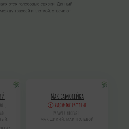
оспаляются голосовые связки. Данный
между трахеей и глоткой, отвечают
вый
Мак самосейка
ol.,
Ядовитое растение
rad.
Papaver rhoeas L.
НЫЙ,
МАК ДИКИЙ, МАК ПОЛЕВОЙ
СВЕЧА,