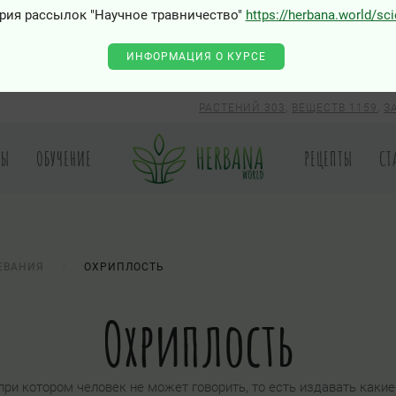
рия рассылок "Научное травничество"
https://herbana.world/sc
0 - Class "Joomla\Input\Json" not found
ИНФОРМАЦИЯ О КУРСЕ
РАСТЕНИЙ 303
,
ВЕЩЕСТВ 1159
,
З
РЫ
ОБУЧЕНИЕ
РЕЦЕПТЫ
СТ
ЕВАНИЯ
ОХРИПЛОСТЬ
Охриплость
ри котором человек не может говорить, то есть издавать какие-