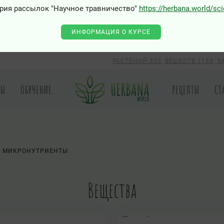
рия рассылок "Научное травничество"
https://herbana.world/sc
ИНФОРМАЦИЯ О КУРСЕ
РАСТЕНИЙ 303
,
ВЕЩЕСТВ 1159
,
З
РЫ
ОБУЧЕНИЕ
РЕЦЕПТЫ
СТ
МИКРОНУТРИЕНТЫ
Вещества