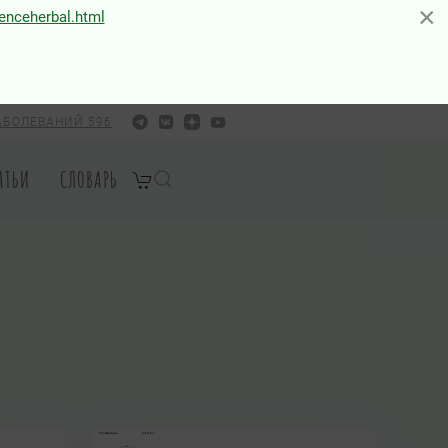
×
×
ienceherbal.html
АБОЛЕВАНИЙ 596
АТЬИ
СЛОВАРЬ