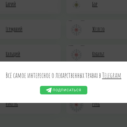
Барий
Бор
Германий
Железо
Кальций
Кобальт
Всё самое интересное о лекарственных травах в
Telegram
Марганец
Медь
ПОДПИСАТЬСЯ
Никель
Ртуть