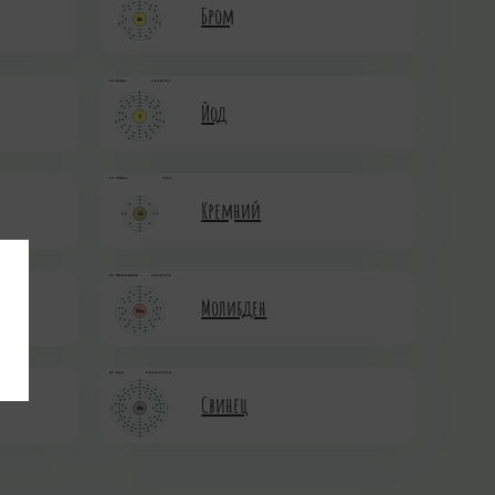
Бром
Йод
Кремний
Молибден
Свинец