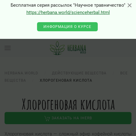
×
×
Бесплатная серия рассылок "Научное травничество"
https://herbana.world/scienceherbal.html
ИНФОРМАЦИЯ О КУРСЕ
HERBANA.WORLD
ДЕЙСТВУЮЩИЕ ВЕЩЕСТВА
ВСЕ
ВЕЩЕСТВА
ХЛОРОГЕНОВАЯ КИСЛОТА
Хлорогеновая кислота
ЗАКАЗАТЬ НА IHERB
Хлорогеновая кислота — сложный эфир кофейной кислоты