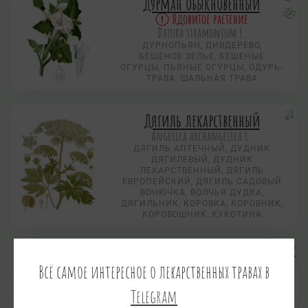
Дурман обыкновенный
Ядовитое растение
Datura stramonium L.
ДУРНОПЬЯН, ДИВДЕРЕВО,
БЕШЕНОЕ ЗЕЛЬЕ, БЕШЕНЫЕ
ОГУРЦЫ, ПЬЯНЫЕ ОГУРЦЫ, ОДУРЬ-
ТРАВА, ШАЛЬНАЯ ТРАВА
Дягиль лекарственный
Angelica archangelica L.
ДЯГИЛЬ АПТЕЧНЫЙ, ДУДНИК
ДЯГИЛЕВЫЙ, ДУДНИК
ЛЕКАРСТВЕННЫЙ, ДЯГИЛЬ
ЕВРОПЕЙСКИЙ, ДЯГИЛЬ САДОВЫЙ
ВОНЮЧКА, ВОЛЧЬЯ ДУДКА,
ДЯГИЛЬНИК, КОРОВКА, КОРОВНИК,
КОРОВОШНИК, КУКОТИНА
Золотарник канадский
Всё самое интересное о лекарственных травах в
Solidago canadensis L.
Telegram