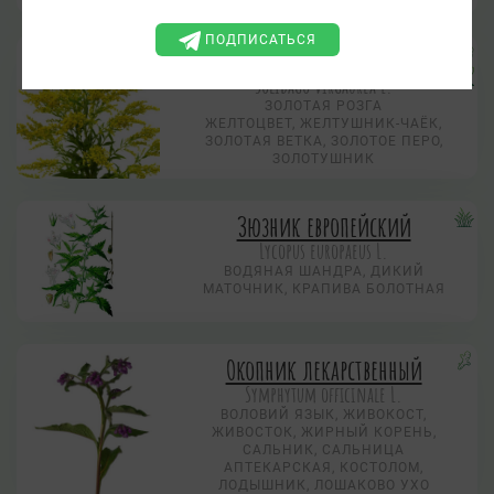
ПОДПИСАТЬСЯ
Золотарник обыкновенный
Solidago virgaurea L.
ЗОЛОТАЯ РОЗГА
ЖЕЛТОЦВЕТ, ЖЕЛТУШНИК-ЧАЁК,
ЗОЛОТАЯ ВЕТКА, ЗОЛОТОЕ ПЕРО,
ЗОЛОТУШНИК
Зюзник европейский
Lycopus europaeus L.
ВОДЯНАЯ ШАНДРА, ДИКИЙ
МАТОЧНИК, КРАПИВА БОЛОТНАЯ
Окопник лекарственный
Symphytum officinale L.
ВОЛОВИЙ ЯЗЫК, ЖИВОКОСТ,
ЖИВОСТОК, ЖИРНЫЙ КОРЕНЬ,
САЛЬНИК, САЛЬНИЦА
АПТЕКАРСКАЯ, КОСТОЛОМ,
ЛОДЫШНИК, ЛОШАКОВО УХО