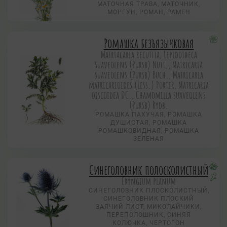
МАТОЧНАЯ ТРАВА, МАТОЧНИК,
МОРГУН, РОМАН, РАМЕН
Ромашка безъязычковая
Matriacaria recutita, Lepidotheca
suaveolens (Pursb) Nutt., Matricaria
suaveolens (Pursb) Buch., Matricaria
matricarioides (Less.) Porter, Matricaria
discoidea DC., Chamomilla suaveolens
(Pursb) Rydb.
РОМАШКА ПАХУЧАЯ, РОМАШКА
ДУШИСТАЯ, РОМАШКА
РОМАШКОВИДНАЯ, РОМАШКА
ЗЕЛЕНАЯ
Синеголовник полосколистный
Eryngium planum
СИНЕГОЛОВНИК ПЛОСКОЛИСТНЫЙ,
СИНЕГОЛОВНИК ПЛОСКИЙ
ЗАЯЧИЙ ЛИСТ, МИКОЛАЙЧИКИ,
ПЕРЕПОЛОШНИК, СИНЯЯ
КОЛЮЧКА, ЧЕРТОГОН