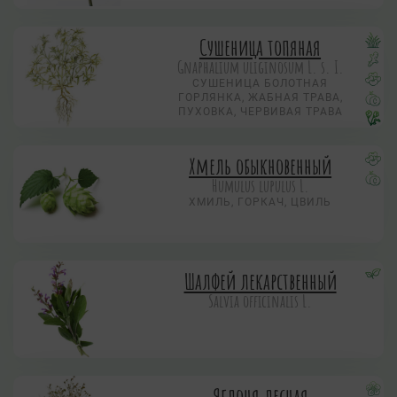
Сушеница топяная
Gnaphalium uliginosum L. s. I.
СУШЕНИЦА БОЛОТНАЯ
ГОРЛЯНКА, ЖАБНАЯ ТРАВА,
ПУХОВКА, ЧЕРВИВАЯ ТРАВА
Хмель обыкновенный
Humulus lupulus L.
ХМИЛЬ, ГОРКАЧ, ЦВИЛЬ
Шалфей лекарственный
Salvia officinalis L.
Яблоня лесная