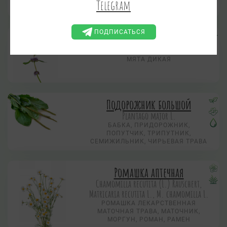
Telegram
ХОЛОДКА — МЯТА
ПОДПИСАТЬСЯ
Мята полевая
Mentha arvensis L. s. L.
МЯТА ДИКАЯ
Подорожник большой
Plantago major L.
БАБКА, ПРИДОРОЖНИК,
ПОПУТЧИК, ТРИПУТНИК,
СЕМИЖИЛЬНИК, ЧИРЬЕВАЯ ТРАВА
Ромашка аптечная
Chamomilla recutita (L.) Rauschert,
Matricaria recutita L., M. chamomilla L.
РОМАШКА ЛЕКАРСТВЕННАЯ
МАТОЧНАЯ ТРАВА, МАТОЧНИК,
МОРГУН, РОМАН, РАМЕН