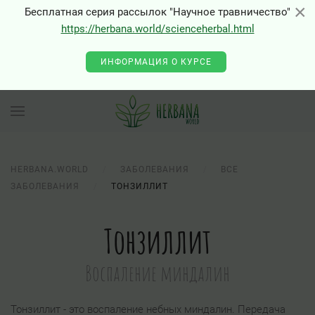
×
×
Бесплатная серия рассылок "Научное травничество"
https://herbana.world/scienceherbal.html
ИНФОРМАЦИЯ О КУРСЕ
HERBANA.WORLD
ЗАБОЛЕВАНИЯ
ВСЕ
ЗАБОЛЕВАНИЯ
ТОНЗИЛЛИТ
Тонзиллит
Воспаление миндалин
Тонзиллит - это воспаление небных миндалин. Передача