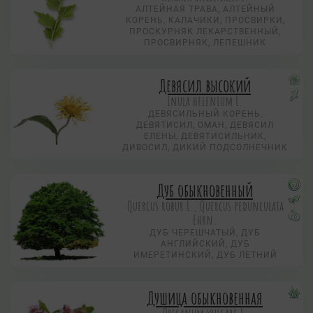
АЛТЕЙНАЯ ТРАВА, АЛТЕЙНЫЙ
КОРЕНЬ, КАЛАЧИКИ, ПРОСВИРКИ,
ПРОСКУРНЯК ЛЕКАРСТВЕННЫЙ,
ПРОСВИРНЯК, ЛЕПЕШНИК
Девясил высокий
Inula helenium L.
ДЕВЯСИЛЬНЫЙ КОРЕНЬ,
ДЕВЯТИСИЛ, ОМАН, ДЕВЯСИЛ
ЕЛЕНЫ, ДЕВЯТИСИЛЬНИК,
ДИВОСИЛ, ДИКИЙ ПОДСОЛНЕЧНИК
Дуб обыкновенный
Quercus robur L., Quercus pedunculata
Ehrn.
ДУБ ЧЕРЕШЧАТЫЙ, ДУБ
АНГЛИЙСКИЙ, ДУБ
ИМЕРЕТИНСКИЙ, ДУБ ЛЕТНИЙ
Душица обыкновенная