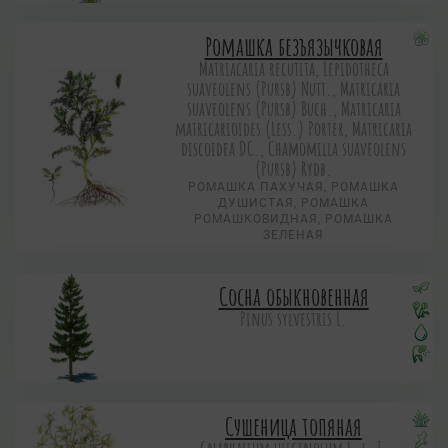
Ромашка безъязычковая
Matriacaria recutita, Lepidotheca
suaveolens (Pursb) Nutt., Matricaria
suaveolens (Pursb) Buch., Matricaria
matricarioides (Less.) Porter, Matricaria
discoidea DC., Chamomilla suaveolens
(Pursb) Rydb.
РОМАШКА ПАХУЧАЯ, РОМАШКА
ДУШИСТАЯ, РОМАШКА
РОМАШКОВИДНАЯ, РОМАШКА
ЗЕЛЕНАЯ
Сосна обыкновенная
Pinus sylvestris L.
Сушеница топяная