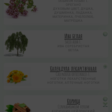
Origanum vulgare L.
ОРЕГАНО
ДУХОВЫМ ЦВЕТ, ДУШКА,
ДУШМЯНКА, ЛАДАНКА,
МАТЕРИНКА, ПЧЕЛОЛЮБ,
МАТРЁШКА
Ива белая
Salix alba L.
ИВА СЕРЕБРИСТАЯ
ВЕТЛА
Календула лекарственная
Calendula officinalis L.
НОГОТКИ ЛЕКАРСТВЕННЫЕ
НОГОТКИ, АПТЕЧНЫЕ НОГОТКИ
Корица
Cinnamomum verum
КОРИЧНИК ЦЕЙЛОНСКИЙ