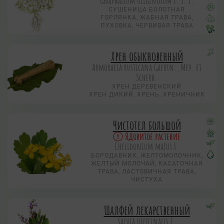
Gnaphalium uliginosum L. s. I.
СУШЕНИЦА БОЛОТНАЯ
ГОРЛЯНКА, ЖАБНАЯ ТРАВА,
ПУХОВКА, ЧЕРВИВАЯ ТРАВА
Хрен обыкновенный
Armoracia rusticana Gaertn., Меу. et
Scherb.
ХРЕН ДЕРЕВЕНСКИЙ
ХРЕН ДИКИЙ, ХРЕНЬ, ХРЕНИЧНИК
Чистотел большой
Ядовитое растение
Chelidonium majus L.
БОРОДАВНИК, ЖЕЛТОМОЛОЧНИК,
ЖЕЛТЫЙ МОЛОЧАЙ, КАСАТОЧНАЯ
ТРАВА, ЛАСТОВИЧНАЯ ТРАВА,
ЧИСТУХА
Шалфей лекарственный
Salvia officinalis L.