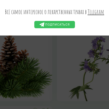
Abies sibirica Ledeb.
Polemonium caeruleum L.s
Всё самое интересное о лекарственных травах в
Telegram
ВАЛЕРИАНА ГРЕЧЕСКАЯ, ЗВ
СИНИЙ, СИНЮХА ЛАЗОРЕ
СИНЮШНИК
ПОДПИСАТЬСЯ