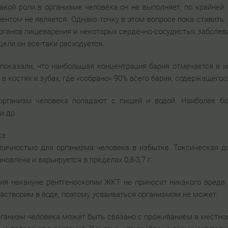
акой роли в организме человека он не выполняет, по крайней
том не является. Однако точку в этом вопросе пока ставить
органов пищеварения и некоторых сердечно-сосудистых заболев
цели он все-таки расходуется.
оказали, что наибольшая концентрация бария отмечается в м
в костях и зубах, где «собрано» 90% всего бария, содержащегос
организм человека попадают с пищей и водой. Наиболее б
и др.
ка
сичностью для организма человека в избытке. Токсическая д
новлена и варьируется в пределах 0,8-3,7 г.
ия накануне рентгеноскопии ЖКТ не приносит никакого вреда
растворим в воде, поэтому усваиваться организмом не может.
рганизм человека может быть связано с проживанием в местнос