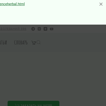
×
×
ienceherbal.html
АБОЛЕВАНИЙ 596
АТЬИ
СЛОВАРЬ
ЗАКАЗАТЬ НА IHERB