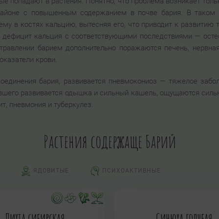
ые попадают в растения. Понятно, что проблема возникает тольк
айоне с повышенным содержанием в почве бария. В таком с
 в костях кальцию, вытесняя его, что приводит к развитию т.
 дефицит кальция с соответствующими последствиями — остео
травлении барием дополнительно поражаются печень, нервная
оказатели крови.
оединения бария, развивается пневмокониоз — тяжелое забо
шего развивается одышка и сильный кашель, ощущаются сильн
т, пневмония и туберкулез.
Растения содержаще Барий
ЯДОВИТЫЕ
ПСИХОАКТИВНЫЕ
Пихта сибирская
Синюха голубая