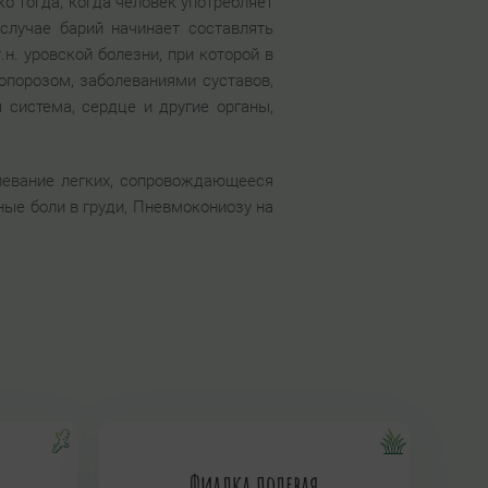
о тогда, когда человек употребляет
лучае барий начинает составлять
н. уровской болезни, при которой в
порозом, заболеваниями суставов,
 система, сердце и другие органы,
левание легких, сопровождающееся
ые боли в груди, Пневмокониозу на
Фиалка полевая