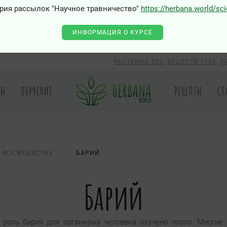
рия рассылок "Научное травничество"
https://herbana.world/sc
ИНФОРМАЦИЯ О КУРСЕ
РАСТЕНИЙ 303
,
ВЕЩЕСТВ 1159
,
З
РЫ
ОБУЧЕНИЕ
РЕЦЕПТЫ
СТ
ВСЕ ВЕЩЕСТВА
БАРИЙ
Барий
 роль бария для организма человека изучено плохо. Многие