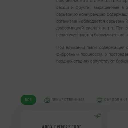
соединениями этого металла, котор
овощи и фрукты, выращенные в р
серьезную конкуренцию содержащему
организме наблюдается серьезный
деформацией скелета и т.п. При о
резко ухудшаются биохимические п
При вдыхании пыли, содержащей с
фиброзным процессом. У пострадав
поздних стадиях сопутствуют бронхи
ВСЕ
ЛЕКАРСТВЕННЫЕ
СЪЕДОБНЫЕ
Алоэ древовидное