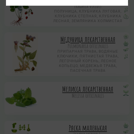
Fragaria viridis
ПОЛУНИЦА, КЛУБНИКА ЛУГОВАЯ,
КЛУБНИКА СТЕПНАЯ, КЛУБНИКА
ЛЕСНАЯ, ЗЕМЛЯНИКА ХОЛМИСТАЯ
Медуница лекарственная
Pulmonaria officinalis
ПРИПАРНАЯ ТРАВА, ВОДЯНЫЕ
КЛЮЧИКИ, ПЯТНИСТАЯ ТРАВА,
ЛЕГОЧНЫЙ КОРЕНЬ, ЛЕСНОЕ
КОПЬЕЦО, МЕДВЕЖЬЯ ТРАВА,
ПАСЕЧНАЯ ТРАВА
Мелисса лекарственная
Melissa officinalis
Ряска маленькая