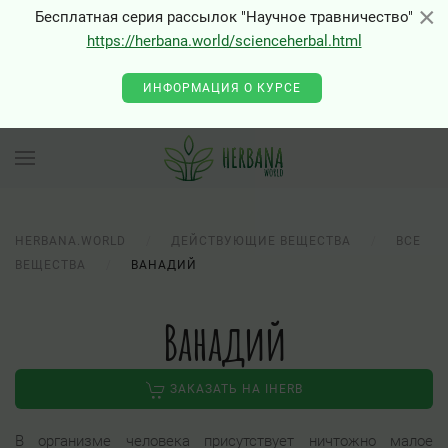
×
×
Бесплатная серия рассылок "Научное травничество"
https://herbana.world/scienceherbal.html
ИНФОРМАЦИЯ О КУРСЕ
HERBANA.WORLD
ДЕЙСТВУЮЩИЕ ВЕЩЕСТВА
ВСЕ
ВЕЩЕСТВА
ВАНАДИЙ
Ванадий
ЗАКАЗАТЬ НА IHERB
В организме человека присутствует ничтожно малое