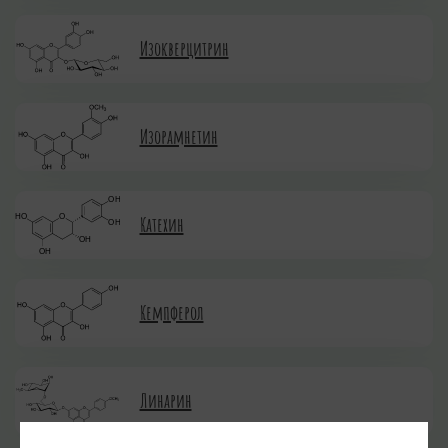
Изокверцитрин
Изорамнетин
Катехин
Кемпферол
Линарин