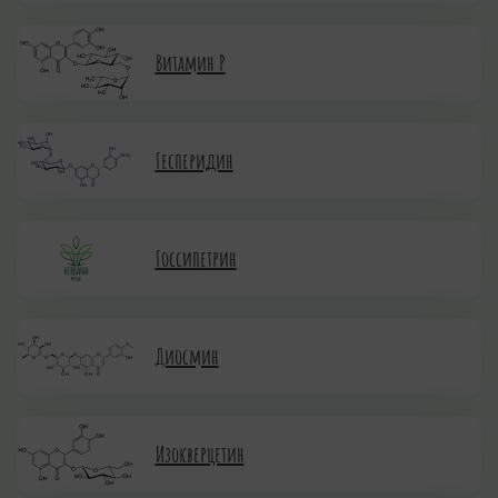
Витамин P
Гесперидин
Госсипетрин
Диосмин
Изокверцетин