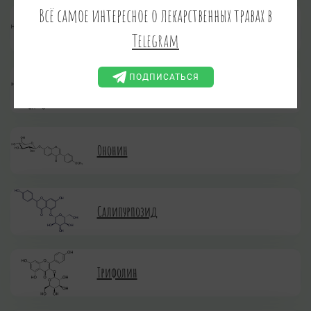
Всё самое интересное о лекарственных травах в
Мирицетин
Telegram
ПОДПИСАТЬСЯ
Нарингенин
Ононин
Салипурпозид
Трифолин