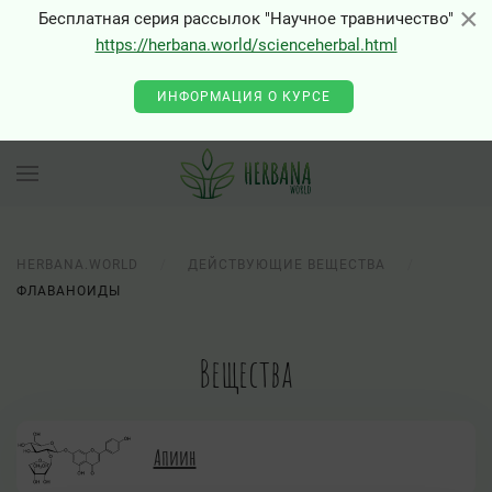
×
×
Бесплатная серия рассылок "Научное травничество"
https://herbana.world/scienceherbal.html
ИНФОРМАЦИЯ О КУРСЕ
HERBANA.WORLD
ДЕЙСТВУЮЩИЕ ВЕЩЕСТВА
ФЛАВАНОИДЫ
Вещества
Апиин