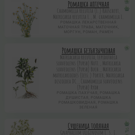
Ромашка аптечная
Chamomilla recutita (L.) Rauschert,
Matricaria recutita L., M. chamomilla L.
РОМАШКА ЛЕКАРСТВЕННАЯ
МАТОЧНАЯ ТРАВА, МАТОЧНИК,
МОРГУН, РОМАН, РАМЕН
Ромашка безъязычковая
Matriacaria recutita, Lepidotheca
suaveolens (Pursb) Nutt., Matricaria
suaveolens (Pursb) Buch., Matricaria
matricarioides (Less.) Porter, Matricaria
discoidea DC., Chamomilla suaveolens
(Pursb) Rydb.
РОМАШКА ПАХУЧАЯ, РОМАШКА
ДУШИСТАЯ, РОМАШКА
РОМАШКОВИДНАЯ, РОМАШКА
ЗЕЛЕНАЯ
Сушеница топяная
Gnaphalium uliginosum L. s. I.