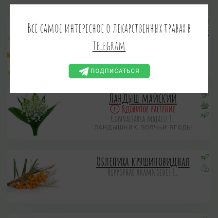
Золотарник обыкновенный
Всё самое интересное о лекарственных травах в
Solidago virgaurea L.
Telegram
ЗОЛОТАЯ РОЗГА
ЖЕЛТОЦВЕТ, ЖЕЛТУШНИК-ЧАЁК,
ЗОЛОТАЯ ВЕТКА, ЗОЛОТОЕ ПЕРО,
ЗОЛОТУШНИК
ПОДПИСАТЬСЯ
Ландыш майский
Ядовитое растение
Convallaria majalis L.
ЛАНДЫШНИК, ВОЛЧЬИ ЯГОДЫ
Облепиха крушиновидная
Hippophae rhamnoides L.