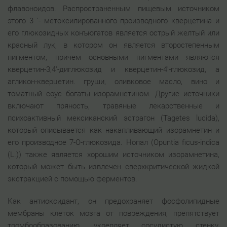
флавоноидов. Распространенным пищевым источником
этого 3 '- метоксилированного производного кверцетина и
его глюкозидных конъюгатов является острый желтый или
красный лук, в котором он является второстепенным
пигментом, причем основными пигментами являются
кверцетин-3,4'-диглюкозид и кверцетин-4'-глюкозид, а
агликон-кверцетин. груши, оливковое масло, вино и
томатный соус богаты изорамнетином. Другие источники
включают пряность, травяные лекарственные и
психоактивный мексиканский эстрагон (Tagetes lucida),
который описывается как накапливающий изорамнетин и
его производное 7-O-глюкозида. Нопал (Opuntia ficus-indica
(L.)) также является хорошим источником изорамнетина,
который может быть извлечен сверхкритической жидкой
экстракцией с помощью ферментов.
Как антиоксидант, он предохраняет фосфолипидные
мембраны клеток мозга от повреждения, препятствует
тромбообразованию, укрепляет сосудистую стенку,