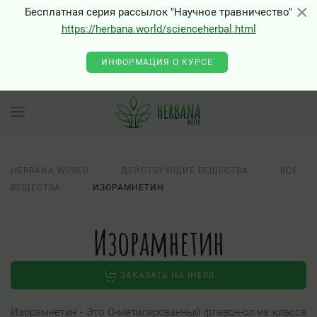
×
×
Бесплатная серия рассылок "Научное травничество"
https://herbana.world/scienceherbal.html
ИНФОРМАЦИЯ О КУРСЕ
HERBANA.WORLD
ДЕЙСТВУЮЩИЕ ВЕЩЕСТВА
ВСЕ
ВЕЩЕСТВА
ИЗОРАМНЕТИН
Изорамнетин
ЗАКАЗАТЬ НА IHERB
Изорамнетин - Это О-метилированный флавон-ол из класса