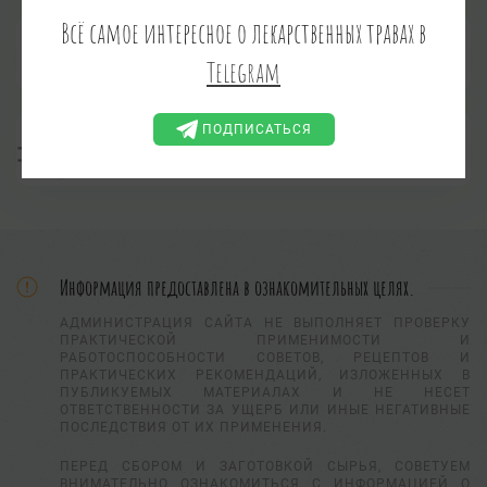
Всё самое интересное о лекарственных травах в
Флобафен
Telegram
ПОДПИСАТЬСЯ
Эхинакозид
Информация предоставлена в ознакомительных целях.
АДМИНИСТРАЦИЯ САЙТА НЕ ВЫПОЛНЯЕТ ПРОВЕРКУ
ПРАКТИЧЕСКОЙ ПРИМЕНИМОСТИ И
РАБОТОСПОСОБНОСТИ СОВЕТОВ, РЕЦЕПТОВ И
ПРАКТИЧЕСКИХ РЕКОМЕНДАЦИЙ, ИЗЛОЖЕННЫХ В
ПУБЛИКУЕМЫХ МАТЕРИАЛАХ И НЕ НЕСЕТ
ОТВЕТСТВЕННОСТИ ЗА УЩЕРБ ИЛИ ИНЫЕ НЕГАТИВНЫЕ
ПОСЛЕДСТВИЯ ОТ ИХ ПРИМЕНЕНИЯ.
ПЕРЕД СБОРОМ И ЗАГОТОВКОЙ СЫРЬЯ, СОВЕТУЕМ
ВНИМАТЕЛЬНО ОЗНАКОМИТЬСЯ С ИНФОРМАЦИЕЙ О