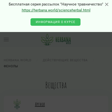
×
×
Бесплатная серия рассылок "Научное травничество"
0 - Class "Joomla\Input\Json" not found
https://herbana.world/scienceherbal.html
ИНФОРМАЦИЯ О КУРСЕ
HERBANA.WORLD
ДЕЙСТВУЮЩИЕ ВЕЩЕСТВА
ФЕНОЛЫ
Вещества
Аренол