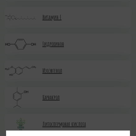
Витамин Е
Гидрохинон
Изоэвгенол
Карвакрол
Литоспермовая кислота