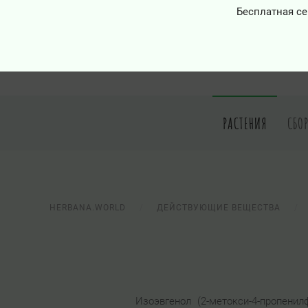
Бесплатная се
РАСТЕНИЯ
СБО
HERBANA.WORLD
ДЕЙСТВУЮЩИЕ ВЕЩЕСТВА
Изоэвгенол (2-метокси-4-пропени