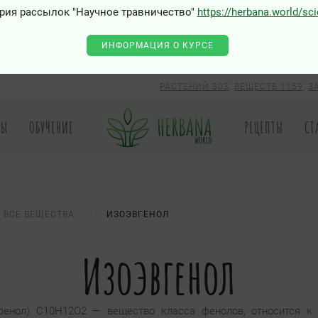
рия рассылок "Научное травничество"
https://herbana.world/sc
ИНФОРМАЦИЯ О КУРСЕ
РАСТЕНИЙ 303
,
ВЕЩЕСТВ 1159
,
З
РЫ
ОБУЧЕНИЕ
РЕЦЕПТЫ
СТ
ВСЕ ВЕЩЕСТВА
ИЗОЭВГЕНОЛ
Изоэвгенол
лфенол) C10H12O2 — вещество класса фенолов, относится к