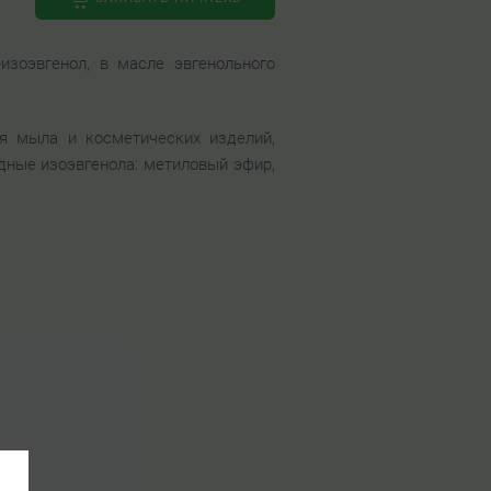
зоэвгенол, в масле эвгенольного
я мыла и косметических изделий,
дные изоэвгенола: метиловый эфир,