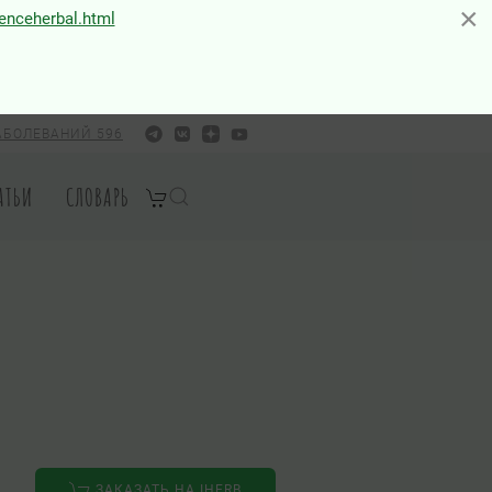
×
×
ienceherbal.html
АБОЛЕВАНИЙ 596
АТЬИ
СЛОВАРЬ
ЗАКАЗАТЬ НА IHERB