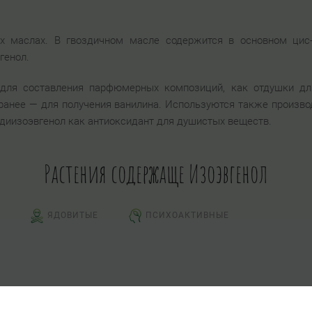
х маслах. В гвоздичном масле содержится в основном цис-и
генол.
 для составления парфюмерных композиций, как отдушки дл
ранее — для получения ванилина. Используются также произво
 диизоэвгенол как антиоксидант для душистых веществ.
Растения содержаще Изоэвгенол
ЯДОВИТЫЕ
ПСИХОАКТИВНЫЕ