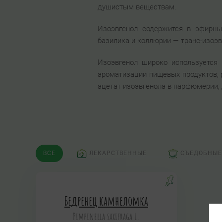
душистым веществам.
Изоэвгенол содержится в эфирны
базилика и коллюрии — транс-изоэв
Изоэвгенол широко используется
ароматизации пищевых продуктов, 
ацетат изоэвгенола в парфюмерии;
ВСЕ
ЛЕКАРСТВЕННЫЕ
СЪЕДОБНЫЕ
Бедренец камнеломка
Pimpinella saxifraga L.