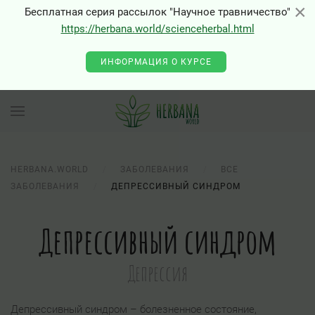
0 - Class "Joomla\Input\Json" not found
×
×
Бесплатная серия рассылок "Научное травничество"
https://herbana.world/scienceherbal.html
ИНФОРМАЦИЯ О КУРСЕ
HERBANA.WORLD
ЗАБОЛЕВАНИЯ
ВСЕ
ЗАБОЛЕВАНИЯ
ДЕПРЕССИВНЫЙ СИНДРОМ
Депрессивный синдром
Депрессия
Депрессивный синдром – болезненное состояние,