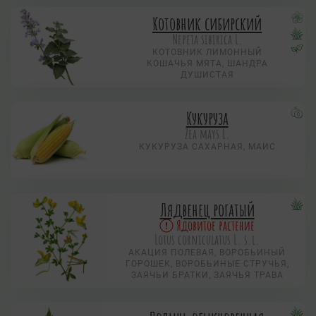
Котовник сибирский
Nepeta sibirica L.
КОТОВНИК ЛИМОННЫЙ
КОШАЧЬЯ МЯТА, ШАНДРА
ДУШИСТАЯ
Кукуруза
Zea mays L.
КУКУРУЗА САХАРНАЯ, МАИС
Лядвенец рогатый
Ядовитое растение
Lotus corniculatus L. s.l.
АКАЦИЯ ПОЛЕВАЯ, ВОРОБЬИНЫЙ
ГОРОШЕК, ВОРОБЬИНЫЕ СТРУЧЬЯ,
ЗАЯЧЬИ БРАТКИ, ЗАЯЧЬЯ ТРАВА