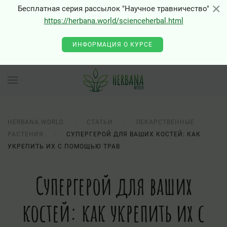
×
×
Бесплатная серия рассылок "Научное травничество"
https://herbana.world/scienceherbal.html
ИНФОРМАЦИЯ О КУРСЕ
HERBANA.WORLD
СТАТЬИ
ЛЕКАРСТВЕННЫЕ
РАСТЕНИЯ
СУПЕРГЕРОЙ ДЛЯ ВАШИХ КОСТЕЙ: КАК
УКРЕПИТЬ ИХ С ПОМОЩЬЮ ТРАВ
Супергерой для ваших
костей: как укрепить их с