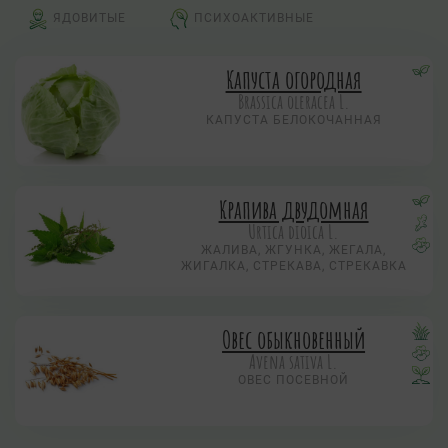
ЯДОВИТЫЕ
ПСИХОАКТИВНЫЕ
Капуста огородная
Brassica oleracea L.
КАПУСТА БЕЛОКОЧАННАЯ
Крапива двудомная
Urtica dioica L.
ЖАЛИВА, ЖГУНКА, ЖЕГАЛА,
ЖИГАЛКА, СТРЕКАВА, СТРЕКАВКА
Овес обыкновенный
Avena sativa L.
ОВЕС ПОСЕВНОЙ