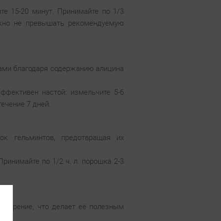
те 15-20 минут. Принимайте по 1/3
ажно не превышать рекомендуемую
ами благодаря содержанию алицина
ффективен настой: измельчите 5-6
течение 7 дней.
ок гельминтов, предотвращая их
ринимайте по 1/2 ч. л. порошка 2-3
щеварение, что делает её полезным