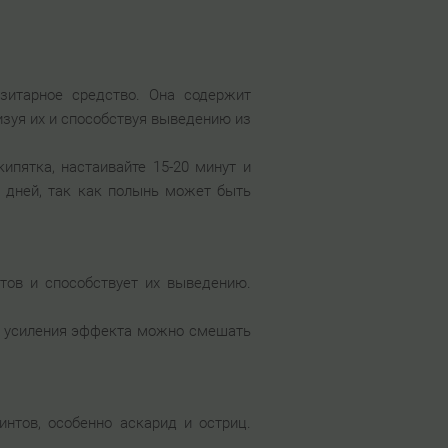
зитарное средство. Она содержит
изуя их и способствуя выведению из
кипятка, настаивайте 15-20 минут и
0 дней, так как полынь может быть
тов и способствует их выведению.
ля усиления эффекта можно смешать
интов, особенно аскарид и остриц.