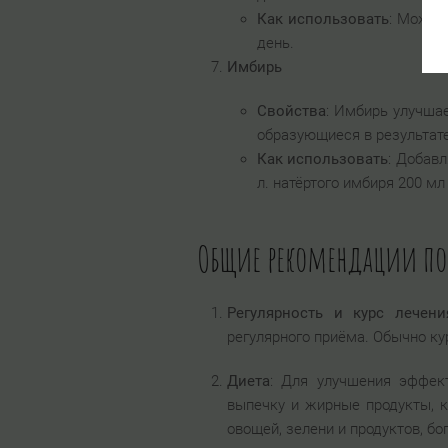
Как использовать
: Можно 
день.
Имбирь
Свойства
: Имбирь улучша
образующиеся в результат
Как использовать
: Добавл
л. натёртого имбиря 200 мл
Общие рекомендации по
Регулярность и курс лечени
регулярного приёма. Обычно ку
Диета
: Для улучшения эффек
выпечку и жирные продукты, 
овощей, зелени и продуктов, бо