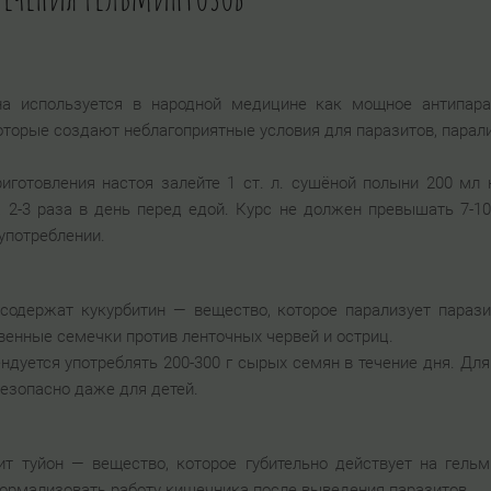
на используется в народной медицине как мощное антипара
оторые создают неблагоприятные условия для паразитов, парал
риготовления настоя залейте 1 ст. л. сушёной полыни 200 мл 
а 2-3 раза в день перед едой. Курс не должен превышать 7-1
употреблении.
содержат кукурбитин — вещество, которое парализует парази
енные семечки против ленточных червей и остриц.
ендуется употреблять 200-300 г сырых семян в течение дня. Д
безопасно даже для детей.
т туйон — вещество, которое губительно действует на гельм
нормализовать работу кишечника после выведения паразитов.