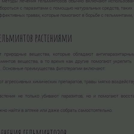
е методы лечения гельминтозов обычно включают использован
ороться с паразитами с помощью натуральных средств, таких 
фективных травах, которые помогают в борьбе с гельминтами, 
гельминтов растениями
т природные вещества, которые обладают антипаразитарны
ьминтов вещества, в то время как другие помогают укрепить
а. Основные преимущества фитотерапии включают:
е от агрессивных химических препаратов, травы мягко воздейст
растения не только убивают паразитов, но и помогают восст
жно найти в аптеке или даже собрать самостоятельно.
лечения гельминтозов