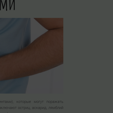
ами
интами), которые могут поражать
включают остриц, аскарид, лямблий