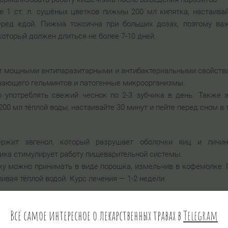
те 1 ст. л. сушёных цветков пижмы 200 мл кипятка, настаивай
еред едой. Пижма токсична при больших дозах, поэтому в
который должен длиться не более 7-10 дней.
ет мощными антипаразитарными и антибактериальными свойств
ивающего гельминтов и патогенные микроорганизмы.
 употреблять свежий чеснок по 2-3 зубчика в день. Также э
200 мл тёплой воды, настаивайте 30 минут и пейте перед сном в 
ержит эвгенол, который разрушает оболочки яиц и личин
ика стимулирует работу пищеварительной системы.
ику можно принимать в виде порошка, измельчив в кофемолке. П
пивая тёплой водой. Курс лечения — 1-2 недели.
Всё самое интересное о лекарственных травах в
Telegram
 гвоздика, помогает уничтожать яйца паразитов и улучшает пи
льминтозов.