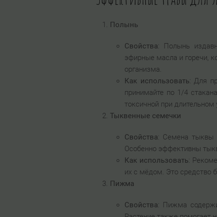
Полынь
Свойства
: Полынь издав
эфирные масла и горечи, к
организма.
Как использовать
: Для п
принимайте по 1/4 стакан
токсичной при длительном 
Тыквенные семечки
Свойства
: Семена тыквы 
Особенно эффективны тыкв
Как использовать
: Реком
их с мёдом. Это средство 
Пижма
Свойства
: Пижма содержи
Растение также помогает 