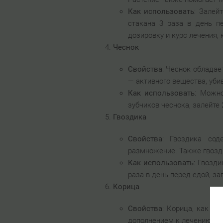
Как использовать
: Залей
стакана 3 раза в день п
дозировку и курс лечения, 
Чеснок
Свойства
: Чеснок облада
— активного вещества, уб
Как использовать
: Можно
зубчиков чеснока, залейте 
Гвоздика
Свойства
: Гвоздика сод
размножение. Также гвозд
Как использовать
: Гвозд
раза в день перед едой, за
Корица
Свойства
: Корица, как и
дополнением к лечению ге