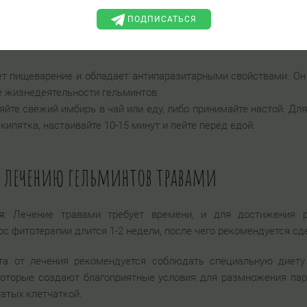
добавлять корицу в чай, кофе или каши, а также принимать в в
ПОДПИСАТЬСЯ
ет пищеварение и обладает антипаразитарными свойствами. Он
е жизнедеятельности гельминтов.
яйте свежий имбирь в чай или еду, либо принимайте настой. Для
 кипятка, настаивайте 10-15 минут и пейте перед едой.
 лечению гельминтов травами
я
: Лечение травами требует времени, и для достижения 
рс фитотерапии длится 1-2 недели, после чего рекомендуется сд
та от лечения рекомендуется соблюдать специальную диету.
которые создают благоприятные условия для размножения пар
гатых клетчаткой.