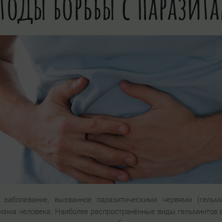
тоды борьбы с паразит
заболевание, вызванное паразитическими червями (гельм
изма человека. Наиболее распространённые виды гельминтов 