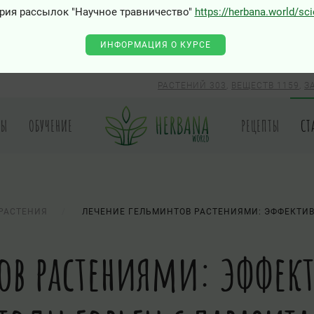
рия рассылок "Научное травничество"
https://herbana.world/sc
ИНФОРМАЦИЯ О КУРСЕ
РАСТЕНИЙ 303
,
ВЕЩЕСТВ 1159
,
З
РЫ
ОБУЧЕНИЕ
РЕЦЕПТЫ
СТ
РАСТЕНИЯ
ЛЕЧЕНИЕ ГЕЛЬМИНТОВ РАСТЕНИЯМИ: ЭФФЕКТИ
ов растениями: эффект