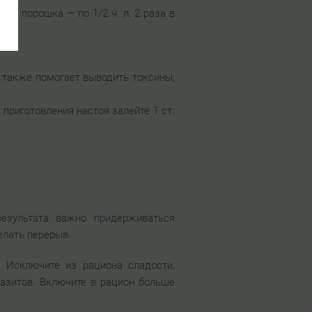
иде порошка — по 1/2 ч. л. 2 раза в
 также помогает выводить токсины,
 приготовления настоя залейте 1 ст.
результата важно придерживаться
елать перерыв.
 Исключите из рациона сладости,
азитов. Включите в рацион больше