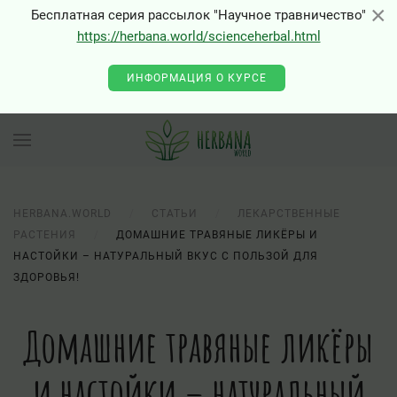
×
×
Бесплатная серия рассылок "Научное травничество"
https://herbana.world/scienceherbal.html
ИНФОРМАЦИЯ О КУРСЕ
HERBANA.WORLD
СТАТЬИ
ЛЕКАРСТВЕННЫЕ
РАСТЕНИЯ
ДОМАШНИЕ ТРАВЯНЫЕ ЛИКЁРЫ И
НАСТОЙКИ – НАТУРАЛЬНЫЙ ВКУС С ПОЛЬЗОЙ ДЛЯ
ЗДОРОВЬЯ!
Домашние травяные ликёры
и настойки – натуральный