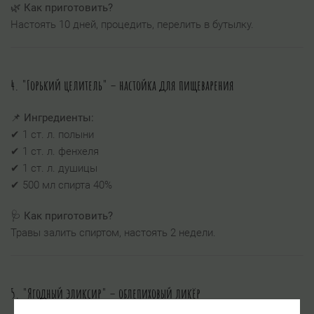
🌿
Как приготовить?
Настоять 10 дней, процедить, перелить в бутылку.
4. "Горький целитель" – настойка для пищеварения
📌
Ингредиенты:
✔ 1 ст. л. полыни
✔ 1 ст. л. фенхеля
✔ 1 ст. л. душицы
✔ 500 мл спирта 40%
🩺
Как приготовить?
Травы залить спиртом, настоять 2 недели.
5. "Ягодный эликсир" – облепиховый ликёр