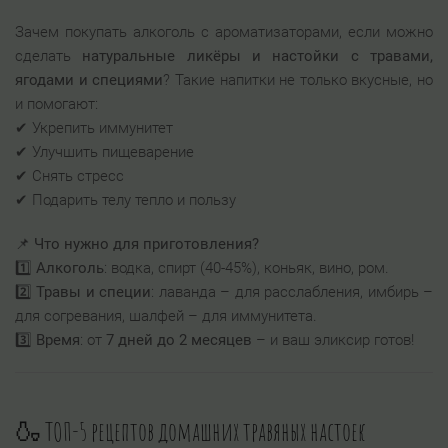
Зачем покупать алкоголь с ароматизаторами, если можно
сделать
натуральные ликёры и настойки с травами,
ягодами и специями
? Такие напитки не только вкусные, но
и помогают:
✔ Укрепить иммунитет
✔ Улучшить пищеварение
✔ Снять стресс
✔ Подарить телу тепло и пользу
📌
Что нужно для приготовления?
1️⃣
Алкоголь
: водка, спирт (40-45%), коньяк, вино, ром.
2️⃣
Травы и специи
: лаванда – для расслабления, имбирь –
для согревания, шалфей – для иммунитета.
3️⃣
Время
: от
7 дней до 2 месяцев
– и ваш эликсир готов!
🍶 ТОП-5 рецептов домашних травяных настоек