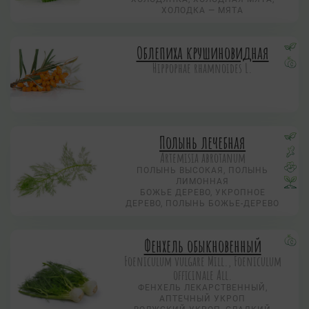
ХОЛОДКА — МЯТА
Облепиха крушиновидная
Hippophae rhamnoides L.
Полынь лечебная
Artemisia abrotanum
ПОЛЫНЬ ВЫСОКАЯ, ПОЛЫНЬ
ЛИМОННАЯ
БОЖЬЕ ДЕРЕВО, УКРОПНОЕ
ДЕРЕВО, ПОЛЫНЬ БОЖЬЕ-ДЕРЕВО
Фенхель обыкновенный
Foeniculum vulgare Mill., Foeniculum
officinale All.
ФЕНХЕЛЬ ЛЕКАРСТВЕННЫЙ,
АПТЕЧНЫЙ УКРОП