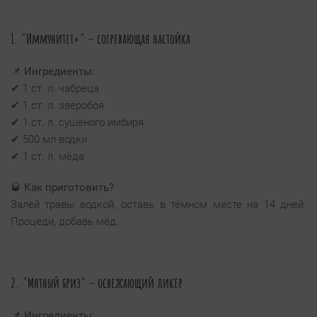
1. "Иммунитет+" – согревающая настойка
📌
Ингредиенты:
✔ 1 ст. л. чабреца
✔ 1 ст. л. зверобоя
✔ 1 ст. л. сушёного имбиря
✔ 500 мл водки
✔ 1 ст. л. мёда
🥃
Как приготовить?
Залей травы водкой, оставь в тёмном месте на 14 дней.
Процеди, добавь мёд.
2. "Мятный бриз" – освежающий ликёр
📌
Ингредиенты: