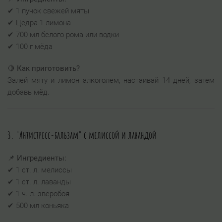
✔ 1 пучок свежей мяты
✔ Цедра 1 лимона
✔ 700 мл белого рома или водки
✔ 100 г мёда
🍋
Как приготовить?
Залей мяту и лимон алкоголем, настаивай 14 дней, затем
добавь мёд.
3. "Антистресс-бальзам" с мелиссой и лавандой
📌
Ингредиенты:
✔ 1 ст. л. мелиссы
✔ 1 ст. л. лаванды
✔ 1 ч. л. зверобоя
✔ 500 мл коньяка