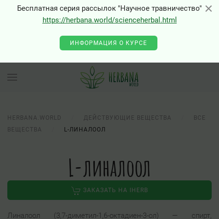
×
×
Бесплатная серия рассылок "Научное травничество"
https://herbana.world/scienceherbal.html
0 - Class "Joomla\Input\Json" not found
ИНФОРМАЦИЯ О КУРСЕ
HERBANA.WORLD
ДЕЙСТВУЮЩИЕ ВЕЩЕСТВА
ВСЕ
ВЕЩЕСТВА
L-ЛИНАЛООЛ
L-линалоол
ЗАКАЗАТЬ НА IHERB
Линалоол (3,7-диметил-1,6-октадиен-3-ол) — спирт,