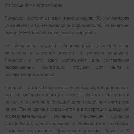
относящийся к терпеноидам.
Линалоол состоит из двух энантиомеров: (R)-(-)-линалоола
(ликареола) и (S)-(+)-линалоола (кориандрола). Рацематная
смесь (±)—-Линалоол называется мирценол.
Из линалоола получают линалилацетат (сложный эфир
линалоола и уксусной кислоты с запахом ландыша).
Линалоол и его эфир используют для составления
парфюмерных композиций, отдушек для мыла и
косметических изделий.
Линалоол, который содержится в шампунях, кондиционерах,
мыле и моющих средствах, может вызывать аллергию и
экзему у значительно большей доли людей, чем считалось
ранее. Такие данные содержатся в диссертации шведской
исследовательницы Йоханны Христенсен (Johanna
Christensson), представленной в Университете Гётеборга.
Согласно полученным Христенсен данным, более 5 %