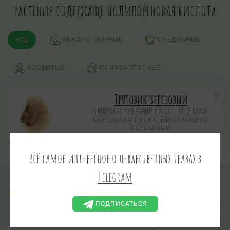
Растения содержаще Полипореновая кислота
ВСЕ
ЛЕКАРСТВЕННЫЕ
СЪЕДОБНЫЕ
ЯДОВИТЫЕ
ПСИХОАКТИВНЫЕ
Трутовик березовый
Piptoporus betulinus (Bull.: Fr.) Karst.
БЕРЕЗОВАЯ ГУБКА, ПИПТОПОРУС
БЕРЕЗОВЫЙ
Всё самое интересное о лекарственных травах в
Telegram
Информация предоставлена в ознакомительных целях.
ПОДПИСАТЬСЯ
АДМИНИСТРАЦИЯ САЙТА НЕ ВЫПОЛНЯЕТ ПРОВЕРКУ
ПРАКТИЧЕСКОЙ ПРИМЕНИМОСТИ И
РАБОТОСПОСОБНОСТИ СОВЕТОВ, РЕЦЕПТОВ И