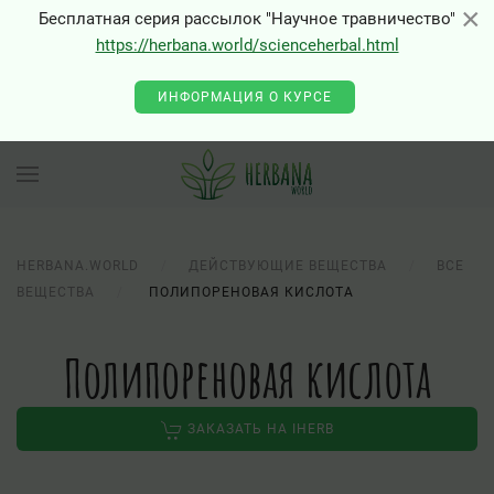
×
×
Бесплатная серия рассылок "Научное травничество"
https://herbana.world/scienceherbal.html
0 - Class "Joomla\Input\Json" not found
ИНФОРМАЦИЯ О КУРСЕ
HERBANA.WORLD
ДЕЙСТВУЮЩИЕ ВЕЩЕСТВА
ВСЕ
ВЕЩЕСТВА
ПОЛИПОРЕНОВАЯ КИСЛОТА
Полипореновая кислота
ЗАКАЗАТЬ НА IHERB