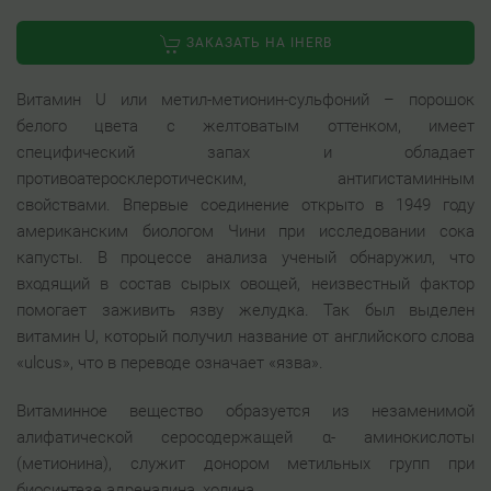
ЗАКАЗАТЬ НА IHERB
Витамин U или метил-метионин-сульфоний – порошок
белого цвета с желтоватым оттенком, имеет
специфический запах и обладает
противоатеросклеротическим, антигистаминным
свойствами. Впервые соединение открыто в 1949 году
американским биологом Чини при исследовании сока
капусты. В процессе анализа ученый обнаружил, что
входящий в состав сырых овощей, неизвестный фактор
помогает заживить язву желудка. Так был выделен
витамин U, который получил название от английского слова
«ulcus», что в переводе означает «язва».
Витаминное вещество образуется из незаменимой
алифатической серосодержащей α- аминокислоты
(метионина), служит донором метильных групп при
биосинтезе адреналина, холина.