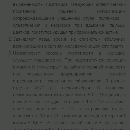
выраженность симптомов следующих аллергический
проявлений: пищевой интоксикации,
сопровождающейся учащением стула, поллиноза –
слезотечения и насморка при вдыхании пыльцы
цветков, приступов удушья при бронхиальной астме.
Заживляет язвы, эрозии на слизистых оболочках,
возникающие на органах желудочно-кишечного тракта.
Нормализует уровень кислотности в желудке,
улучшает пищеварение. При недостаточной секреции
витамин U стимулирует выработку соляной жидкости,
при повышенном продуцировании – снижает
агрессивность, подавляя её образование. В разных
отделах ЖКТ рН неодинаковая. В пищеводе
нормальная кислотность достигает 6,0 – 7,0 единиц, в
просвете тела желудка натощак – 1,5 – 2,0, в глубине
эпителиального слоя – 7,0, в антральном отделе
варьирует от 1,3 до 7,4, в луковице двенадцатиперстной
кишки – 5,6 – 7,9, стенке тонкой кишки – 7,5, стенке
толстой кишки – 9,0. Таким образом, S-метилметионин