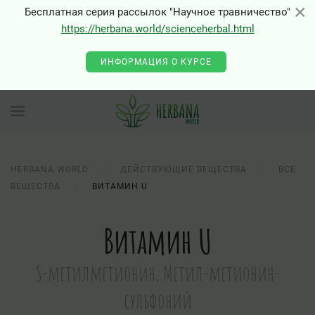
×
×
Бесплатная серия рассылок "Научное травничество"
https://herbana.world/scienceherbal.html
ИНФОРМАЦИЯ О КУРСЕ
HERBANA.WORLD
ДЕЙСТВУЮЩИЕ ВЕЩЕСТВА
ВСЕ
ВЕЩЕСТВА
ВИТАМИН U
Витамин U
S-метилметионин, Метил-метионин-
сульфоний