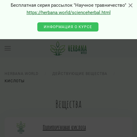
×
×
Бесплатная серия рассылок "Научное травничество"
https://herbana.world/scienceherbal.html
ИНФОРМАЦИЯ О КУРСЕ
HERBANA.WORLD
ДЕЙСТВУЮЩИЕ ВЕЩЕСТВА
КИСЛОТЫ
Вещества
Полипореновая кислота