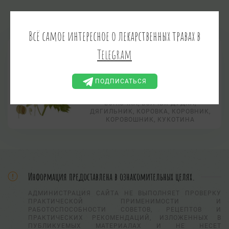
ЯДОВИТЫЕ
ПСИХОАКТИВНЫЕ
Всё самое интересное о лекарственных травах в
Дягиль лекарственный
Telegram
Angelica archangelica L.
ДЯГИЛЬ АПТЕЧНЫЙ, ДУДНИК
ДЯГИЛЕВЫЙ, ДУДНИК
ПОДПИСАТЬСЯ
ЛЕКАРСТВЕННЫЙ, ДЯГИЛЬ
ЕВРОПЕЙСКИЙ, ДЯГИЛЬ САДОВЫЙ
ВОНЮЧКА, ВОЛЧЬЯ ДУДКА,
ДЯГИЛЬНИК, КОРОВКА, КОРОВНИК,
КОРОВОШНИК, КУКОТИНА
Информация предоставлена в ознакомительных целях.
АДМИНИСТРАЦИЯ САЙТА НЕ ВЫПОЛНЯЕТ ПРОВЕРКУ
ПРАКТИЧЕСКОЙ ПРИМЕНИМОСТИ И
РАБОТОСПОСОБНОСТИ СОВЕТОВ, РЕЦЕПТОВ И
ПРАКТИЧЕСКИХ РЕКОМЕНДАЦИЙ, ИЗЛОЖЕННЫХ В
ПУБЛИКУЕМЫХ МАТЕРИАЛАХ И НЕ НЕСЕТ