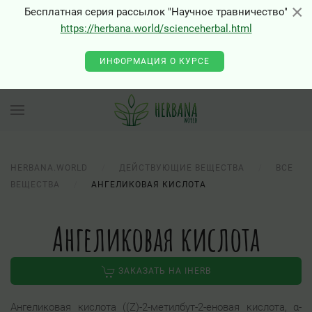
×
×
Бесплатная серия рассылок "Научное травничество"
https://herbana.world/scienceherbal.html
ИНФОРМАЦИЯ О КУРСЕ
HERBANA.WORLD
ДЕЙСТВУЮЩИЕ ВЕЩЕСТВА
ВСЕ
ВЕЩЕСТВА
АНГЕЛИКОВАЯ КИСЛОТА
Ангеликовая кислота
ЗАКАЗАТЬ НА IHERB
Ангеликовая кислота ((Z)-2-метилбут-2-еновая кислота, α-