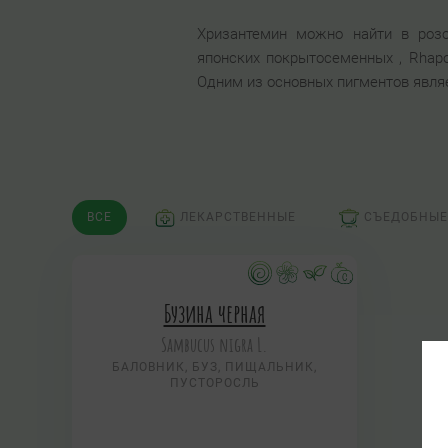
Хризантемин можно найти в розов
японских покрытосеменных , Rhapon
Одним из основных пигментов являе
ВСЕ
ЛЕКАРСТВЕННЫЕ
СЪЕДОБНЫЕ
Бузина черная
Sambucus nigra L.
БАЛОВНИК, БУЗ, ПИЩАЛЬНИК,
ПУСТОРОСЛЬ