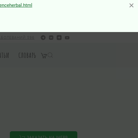
×
×
ienceherbal.html
АБОЛЕВАНИЙ 596
АТЬИ
СЛОВАРЬ
ЗАКАЗАТЬ НА IHERB