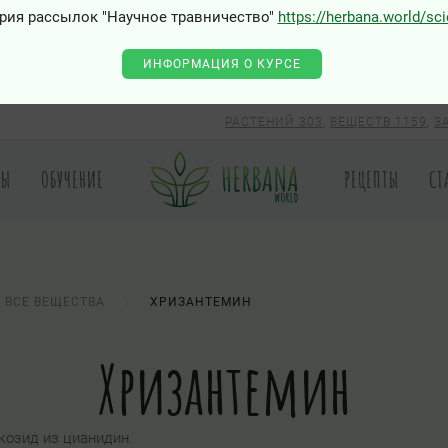
рия рассылок "Научное травничество"
https://herbana.world/sc
ИНФОРМАЦИЯ О КУРСЕ
РАСТЕНИЙ 303
,
ВЕЩЕСТВ 1159
,
З
РЫ
ОБУЧЕНИЕ
РЕЦЕПТЫ
СТ
ВСЕ ВЕЩЕСТВА
ХРИЗАНТЕМИН
Хризантемин
юкозид из цианидин.