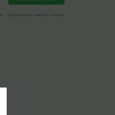
 , Caprifoliaceae) кажутся синими.