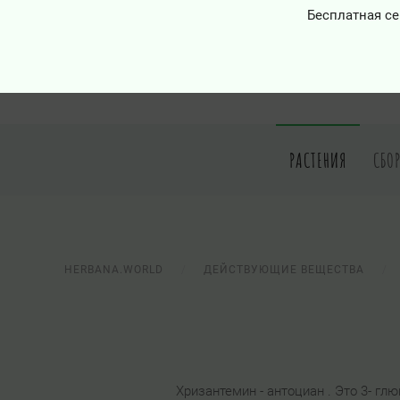
Бесплатная се
РАСТЕНИЯ
СБО
HERBANA.WORLD
ДЕЙСТВУЮЩИЕ ВЕЩЕСТВА
Хризантемин - антоциан . Это 3- гл