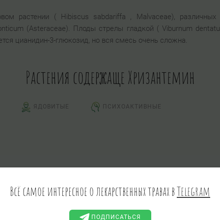
ом растении ( Hibiscus sabdariffa , Malvaceae), различных
ticum (Asteraceae). Плоды стрелы гладкой ( Viburnum dentatum
тся цианидин-3-глюкозид, но вся смесь очень сложна.
Растения содержаще Хризантемин
ЯДОВИТЫЕ
ПСИХОАКТИВНЫЕ
Всё самое интересное о лекарственных травах в
Telegram
ПОДПИСАТЬСЯ