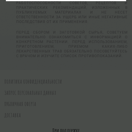
РАБОТОСПОСОБНОСТИ СОВЕТОВ, РЕЦЕПТОВ И
ПРАКТИЧЕСКИХ РЕКОМЕНДАЦИЙ, ИЗЛОЖЕННЫХ В
ПУБЛИКУЕМЫХ МАТЕРИАЛАХ И НЕ НЕСЕТ
ОТВЕТСТВЕННОСТИ ЗА УЩЕРБ ИЛИ ИНЫЕ НЕГАТИВНЫЕ
ПОСЛЕДСТВИЯ ОТ ИХ ПРИМЕНЕНИЯ.
ПЕРЕД СБОРОМ И ЗАГОТОВКОЙ СЫРЬЯ, СОВЕТУЕМ
ВНИМАТЕЛЬНО ОЗНАКОМИТЬСЯ С ИНФОРМАЦИЕЙ О
КОНКРЕТНОМ РАСТЕНИИ. ПЕРЕД ИСПОЛЬЗОВАНИЕМ,
ПРИГОТОВЛЕНИЕМ, ПРИЕМОМ КАКИХ-ЛИБО
ЛЕКАРСТВЕННЫХ ТРАВ ОБЯЗАТЕЛЬНО ПОСОВЕТУЙТЕСЬ
С ВРАЧОМ И ИЗУЧИТЕ СПИСОК ПРОТИВОПОКАЗАНИЙ.
ПОЛИТИКА КОНФИДЕНЦИАЛЬНОСТИ
ЗАПРОС ПЕРСОНАЛЬНЫХ ДАННЫХ
ПУБЛИЧНАЯ ОФЕРТА
ДОСТАВКА
При поддержке