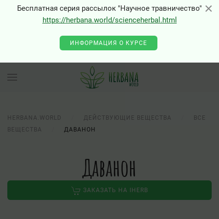
×
×
Бесплатная серия рассылок "Научное травничество"
https://herbana.world/scienceherbal.html
ИНФОРМАЦИЯ О КУРСЕ
HERBANA.WORLD
ДЕЙСТВУЮЩИЕ ВЕЩЕСТВА
ВСЕ
ВЕЩЕСТВА
ДАВАНОН
Даванон
ЗАКАЗАТЬ НА IHERB