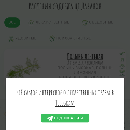
Растения содержаще Даванон
ВСЕ
ЛЕКАРСТВЕННЫЕ
СЪЕДОБНЫЕ
ЯДОВИТЫЕ
ПСИХОАКТИВНЫЕ
Полынь лечебная
Artemisia abrotanum
ПОЛЫНЬ ВЫСОКАЯ, ПОЛЫНЬ
ЛИМОННАЯ
БОЖЬЕ ДЕРЕВО, УКРОПНОЕ
ДЕРЕВО, ПОЛЫНЬ БОЖЬЕ-ДЕРЕВО
Всё самое интересное о лекарственных травах в
Telegram
Информация предоставлена в ознакомительных целях.
ПОДПИСАТЬСЯ
АДМИНИСТРАЦИЯ САЙТА НЕ ВЫПОЛНЯЕТ ПРОВЕРКУ
ПРАКТИЧЕСКОЙ ПРИМЕНИМОСТИ И