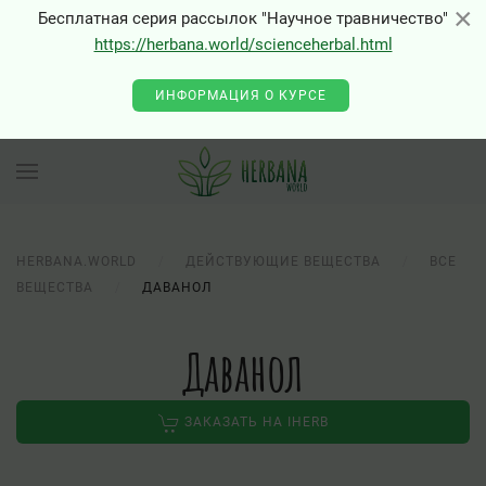
×
×
Бесплатная серия рассылок "Научное травничество"
https://herbana.world/scienceherbal.html
0 - Class "Joomla\Input\Json" not found
ИНФОРМАЦИЯ О КУРСЕ
HERBANA.WORLD
ДЕЙСТВУЮЩИЕ ВЕЩЕСТВА
ВСЕ
ВЕЩЕСТВА
ДАВАНОЛ
Даванол
ЗАКАЗАТЬ НА IHERB