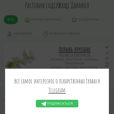
Растения содержаще Даванол
ВСЕ
ЛЕКАРСТВЕННЫЕ
СЪЕДОБНЫЕ
ЯДОВИТЫЕ
ПСИХОАКТИВНЫЕ
Полынь лечебная
Artemisia abrotanum
ПОЛЫНЬ ВЫСОКАЯ, ПОЛЫНЬ
ЛИМОННАЯ
БОЖЬЕ ДЕРЕВО, УКРОПНОЕ
ДЕРЕВО, ПОЛЫНЬ БОЖЬЕ-ДЕРЕВО
Всё самое интересное о лекарственных травах в
Telegram
Информация предоставлена в ознакомительных целях.
ПОДПИСАТЬСЯ
АДМИНИСТРАЦИЯ САЙТА НЕ ВЫПОЛНЯЕТ ПРОВЕРКУ
ПРАКТИЧЕСКОЙ ПРИМЕНИМОСТИ И