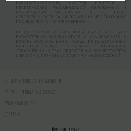
РАБОТОСПОСОБНОСТИ СОВЕТОВ, РЕЦЕПТОВ И
ПРАКТИЧЕСКИХ РЕКОМЕНДАЦИЙ, ИЗЛОЖЕННЫХ В
ПУБЛИКУЕМЫХ МАТЕРИАЛАХ И НЕ НЕСЕТ
ОТВЕТСТВЕННОСТИ ЗА УЩЕРБ ИЛИ ИНЫЕ НЕГАТИВНЫЕ
ПОСЛЕДСТВИЯ ОТ ИХ ПРИМЕНЕНИЯ.
ПЕРЕД СБОРОМ И ЗАГОТОВКОЙ СЫРЬЯ, СОВЕТУЕМ
ВНИМАТЕЛЬНО ОЗНАКОМИТЬСЯ С ИНФОРМАЦИЕЙ О
КОНКРЕТНОМ РАСТЕНИИ. ПЕРЕД ИСПОЛЬЗОВАНИЕМ,
ПРИГОТОВЛЕНИЕМ, ПРИЕМОМ КАКИХ-ЛИБО
ЛЕКАРСТВЕННЫХ ТРАВ ОБЯЗАТЕЛЬНО ПОСОВЕТУЙТЕСЬ
С ВРАЧОМ И ИЗУЧИТЕ СПИСОК ПРОТИВОПОКАЗАНИЙ.
ПОЛИТИКА КОНФИДЕНЦИАЛЬНОСТИ
ЗАПРОС ПЕРСОНАЛЬНЫХ ДАННЫХ
ПУБЛИЧНАЯ ОФЕРТА
ДОСТАВКА
При поддержке