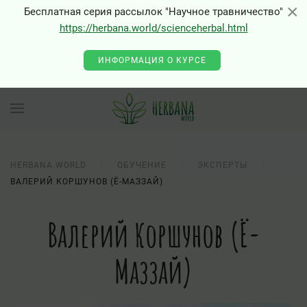
×
×
Бесплатная серия рассылок "Научное травничество"
https://herbana.world/scienceherbal.html
ИНФОРМАЦИЯ О КУРСЕ
HERBANA.WORLD
ОБУЧЕНИЕ
ЭКСПЕРТЫ
ВАЛЕРИЙ КОРШУНОВ (Ё-МАЗЗАЙ)
Валерий Коршунов (Ё-
Маззай)