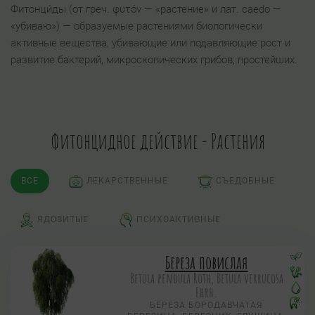
Фитонци́ды (от греч. φυτóν — «растение» и лат. caedo —
«убиваю») — образуемые растениями биологически
активные вещества, убивающие или подавляющие рост и
развитие бактерий, микроскопических грибов, простейших.
Фитонцидное действие - Растения
ВСЕ
ЛЕКАРСТВЕННЫЕ
СЪЕДОБНЫЕ
ЯДОВИТЫЕ
ПСИХОАКТИВНЫЕ
Береза повислая
Betula pendula Roth, Betula verrucosa
Ehrh.
БЕРЕЗА БОРОДАВЧАТАЯ