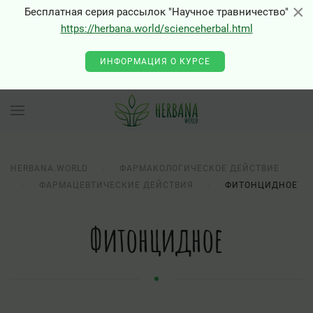
×
×
Бесплатная серия рассылок "Научное травничество"
https://herbana.world/scienceherbal.html
0 - Class "Joomla\Input\Json" not found
ИНФОРМАЦИЯ О КУРСЕ
HERBANA.WORLD
ФАРМАКОЛОГИЧЕСКОЕ ДЕЙСТВИЕ
ФАРМАЦЕВТИЧЕСКИЕ ДЕЙСТВИЯ
ФИТОНЦИДНОЕ
Фитонцидное